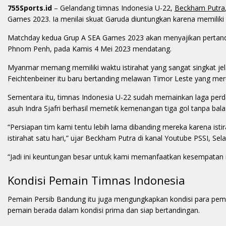
755Sports.id
– Gelandang timnas Indonesia U-22,
Beckham Putra
Games 2023. Ia menilai skuat Garuda diuntungkan karena memiliki
Matchday kedua Grup A SEA Games 2023 akan menyajikan pertandin
Phnom Penh, pada Kamis 4 Mei 2023 mendatang.
Myanmar memang memiliki waktu istirahat yang sangat singkat jel
Feichtenbeiner itu baru bertanding melawan Timor Leste yang mer
Sementara itu, timnas Indonesia U-22 sudah memainkan laga perda
asuh Indra Sjafri berhasil memetik kemenangan tiga gol tanpa bala
“Persiapan tim kami tentu lebih lama dibanding mereka karena ist
istirahat satu hari,” ujar Beckham Putra di kanal Youtube PSSI, Sela
“Jadi ini keuntungan besar untuk kami memanfaatkan kesempatan
Kondisi Pemain Timnas Indonesia
Pemain Persib Bandung itu juga mengungkapkan kondisi para pema
pemain berada dalam kondisi prima dan siap bertandingan.