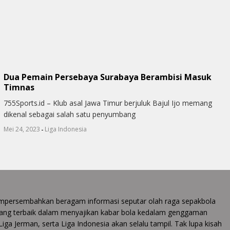
Dua Pemain Persebaya Surabaya Berambisi Masuk
Timnas
755Sports.id – Klub asal Jawa Timur berjuluk Bajul Ijo memang
dikenal sebagai salah satu penyumbang
-
Mei 24, 2023
Liga Indonesia
 mempersembahkan beragam informasi seputar olah raga sepakbola
ang terbaik dalam menyajikan kabar bola kedalam genggaman
 Liga Jerman, serta Liga Indonesia akan selalu tampil. Tak lupa kisah