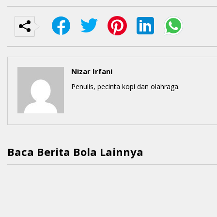
Nizar Irfani
Penulis, pecinta kopi dan olahraga.
Baca Berita Bola Lainnya