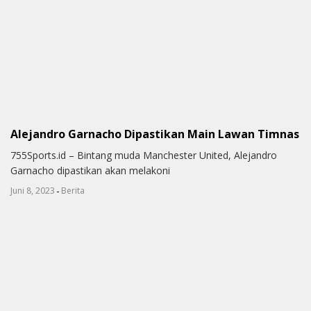
Alejandro Garnacho Dipastikan Main Lawan Timnas
755Sports.id – Bintang muda Manchester United, Alejandro
Garnacho dipastikan akan melakoni
-
Juni 8, 2023
Berita