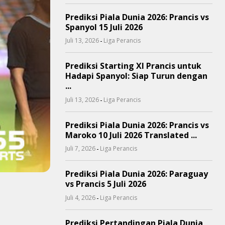
Prediksi Piala Dunia 2026: Prancis vs
Spanyol 15 Juli 2026
-
Juli 13, 2026
Liga Perancis
Prediksi Starting XI Prancis untuk
Hadapi Spanyol: Siap Turun dengan
...
-
Juli 13, 2026
Liga Perancis
Prediksi Piala Dunia 2026: Prancis vs
Maroko 10 Juli 2026 Translated ...
-
Juli 7, 2026
Liga Perancis
Prediksi Piala Dunia 2026: Paraguay
vs Prancis 5 Juli 2026
-
Juli 4, 2026
Liga Perancis
Prediksi Pertandingan Piala Dunia