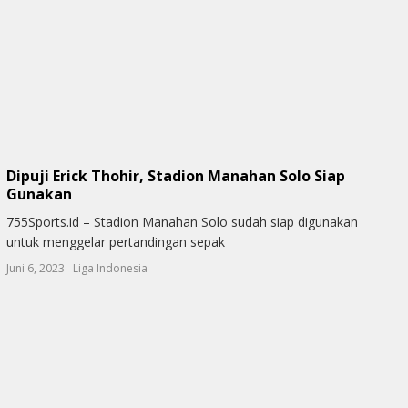
Dipuji Erick Thohir, Stadion Manahan Solo Siap
Gunakan
755Sports.id – Stadion Manahan Solo sudah siap digunakan
untuk menggelar pertandingan sepak
-
Juni 6, 2023
Liga Indonesia