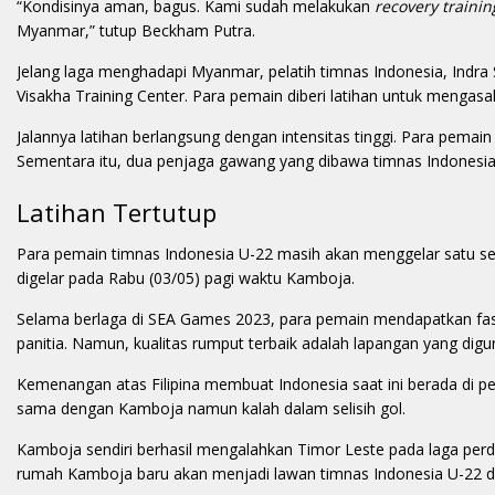
“Kondisinya aman, bagus. Kami sudah melakukan
recovery trainin
Myanmar,” tutup Beckham Putra.
Jelang laga menghadapi Myanmar, pelatih timnas Indonesia, Indra Sj
Visakha Training Center. Para pemain diberi latihan untuk mengasa
Jalannya latihan berlangsung dengan intensitas tinggi. Para pemai
Sementara itu, dua penjaga gawang yang dibawa timnas Indonesia 
Latihan Tertutup
Para pemain timnas Indonesia U-22 masih akan menggelar satu ses
digelar pada Rabu (03/05) pagi waktu Kamboja.
Selama berlaga di SEA Games 2023, para pemain mendapatkan fasil
panitia. Namun, kualitas rumput terbaik adalah lapangan yang dig
Kemenangan atas Filipina membuat Indonesia saat ini berada di p
sama dengan Kamboja namun kalah dalam selisih gol.
Kamboja sendiri berhasil mengalahkan Timor Leste pada laga per
rumah Kamboja baru akan menjadi lawan timnas Indonesia U-22 di 