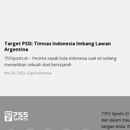
Target PSSI: Timnas Indonesia Imbang Lawan
Argentina
755Sports.id – Pecinta sepak bola Indonesia saat ini sedang
menantikan sebuah duel bersejarah
-
Mei 30, 2023
Liga Indonesia
7755 Sports iD
dari dalam ma
tangan Anda. Ra