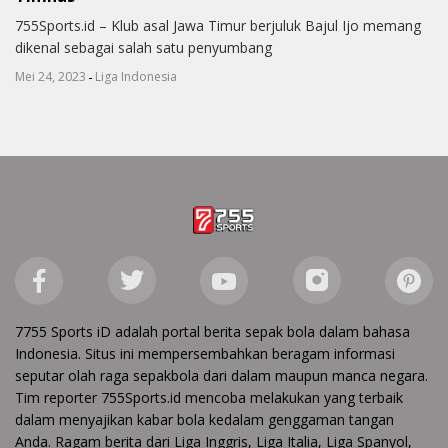
755Sports.id – Klub asal Jawa Timur berjuluk Bajul Ijo memang
dikenal sebagai salah satu penyumbang
-
Mei 24, 2023
Liga Indonesia
7755 Sports iD adalah portal berita sepak bola dalam bahasa
Indonesia. Situs ini mempersembahkan beragam informasi
seputar olah raga sepakbola dari dalam maupun manca negara.
Tim reporter 755Sports.id mencoba melakukan yang terbaik
dalam menyajikan kabar bola kedalam genggaman tangan
Anda. Ragam berita dari Liga Inggris, Liga Italia, Liga Spanyol,