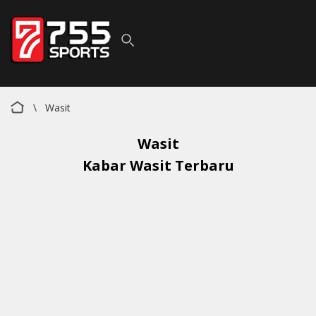
\
Wasit
Wasit
Kabar
Wasit
Terbaru