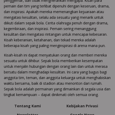
penggemar, dan tidak mengherankan mengapa. Kisah para
pemain dan tim yang terlibat dipenuhi dengan keseruan, drama,
dan inspirasi. Apakah mereka memenangkan kejuaraan atau
mengatasi kesulitan, selalu ada sesuatu yang menarik untuk
diikuti dalam sepak bola. Cerita olahraga penuh dengan drama,
kegembiraan, dan inspirasi. Pemain sering menanggung
kesulitan dan mengatasi rintangan untuk mencapai kebesaran.
Kisah keberanian, ketahanan, dan tekad mereka adalah
beberapa kisah yang paling menginspirasi di arena mana pun.
Kisah-kisah ini dapat menyatukan orang dan memberi mereka
sesuatu untuk dihibur. Sepak bola memberikan kesempatan
untuk menjalin hubungan dengan orang lain dan untuk merasa
bersatu dalam menghadapi kesulitan. Ini cara yang bagus bagi
anggota tim, teman, dan anggota keluarga untuk menghabiskan
waktu bersama, baik di stadion atau menonton dari rumah.
Sepak bola adalah permainan yang dimainkan di segala usia dan
tingkat kemampuan – dapat dinikmati oleh semua orang.
Tentang Kami
Kebijakan Privasi
Newsletter
Google News