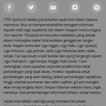
7755 Sports iD adalah portal berita sepak bola dalam bahasa
Indonesia. Situs ini mempersembahkan beragam informasi
seputar olah raga sepakbola dari dalam maupun manca negara.
Tim reporter 755Sports.id mencoba melakukan yang terbaik
dalam menyajikan kabar bola kedalam genggaman tangan
Anda. Ragam berita dari Liga Inggris, Liga Italia, Liga Spanyol,
Liga Perancis, Liga Jerman, serta Liga Indonesia akan selalu
tampil. Tak lupa kisah si kulit bundar dari ajang bergengsi seperti
Liga Champion, Liga Europa, hingga Piala Dunia. Turut
melengkapi, Kami paparkan sejumlah prediksi bola untuk
pertandingan yang layak diulas. Prediksi sepakbola untuk
pertandingan yang akan datang. Jadwal pertandingan sepakbola,
hinggs statistik permainan dan video cuplikan gol pun mungkin
akan tersaji lengkap disini. Simpan halaman website Kami, ingat
namanya. Ikuti perkembangan informasti terbaru setiap harinya.
Sepak bola adalah olahraga yang memikat hati jutaan