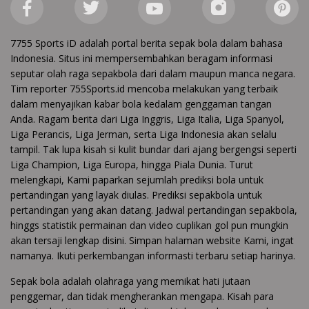
7755 Sports iD adalah portal berita sepak bola dalam bahasa
Indonesia. Situs ini mempersembahkan beragam informasi
seputar olah raga sepakbola dari dalam maupun manca negara.
Tim reporter 755Sports.id mencoba melakukan yang terbaik
dalam menyajikan kabar bola kedalam genggaman tangan
Anda. Ragam berita dari Liga Inggris, Liga Italia, Liga Spanyol,
Liga Perancis, Liga Jerman, serta Liga Indonesia akan selalu
tampil. Tak lupa kisah si kulit bundar dari ajang bergengsi seperti
Liga Champion, Liga Europa, hingga Piala Dunia. Turut
melengkapi, Kami paparkan sejumlah prediksi bola untuk
pertandingan yang layak diulas. Prediksi sepakbola untuk
pertandingan yang akan datang. Jadwal pertandingan sepakbola,
hinggs statistik permainan dan video cuplikan gol pun mungkin
akan tersaji lengkap disini. Simpan halaman website Kami, ingat
namanya. Ikuti perkembangan informasti terbaru setiap harinya.
Sepak bola adalah olahraga yang memikat hati jutaan
penggemar, dan tidak mengherankan mengapa. Kisah para