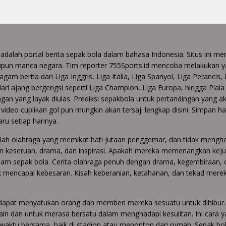
 adalah portal berita sepak bola dalam bahasa Indonesia. Situs ini
upun manca negara. Tim reporter 755Sports.id mencoba melakukan y
gam berita dari Liga Inggris, Liga Italia, Liga Spanyol, Liga Perancis,
 dari ajang bergengsi seperti Liga Champion, Liga Europa, hingga Pia
gan yang layak diulas. Prediksi sepakbola untuk pertandingan yang ak
video cuplikan gol pun mungkin akan tersaji lengkap disini. Simpan 
aru setiap harinya.
lah olahraga yang memikat hati jutaan penggemar, dan tidak menghe
n keseruan, drama, dan inspirasi. Apakah mereka memenangkan kejua
dalam sepak bola. Cerita olahraga penuh dengan drama, kegembiraan, 
k mencapai kebesaran. Kisah keberanian, ketahanan, dan tekad merek
i dapat menyatukan orang dan memberi mereka sesuatu untuk dihibu
ain dan untuk merasa bersatu dalam menghadapi kesulitan. Ini cara 
aktu bersama, baik di stadion atau menonton dari rumah. Sepak bola