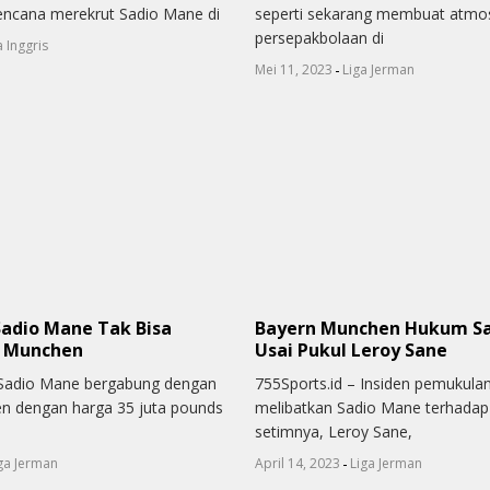
encana merekrut Sadio Mane di
seperti sekarang membuat atmo
persepakbolaan di
a Inggris
-
Mei 11, 2023
Liga Jerman
Sadio Mane Tak Bisa
Bayern Munchen Hukum S
i Munchen
Usai Pukul Leroy Sane
 Sadio Mane bergabung dengan
755Sports.id – Insiden pemukula
n dengan harga 35 juta pounds
melibatkan Sadio Mane terhadap
setimnya, Leroy Sane,
-
ga Jerman
April 14, 2023
Liga Jerman