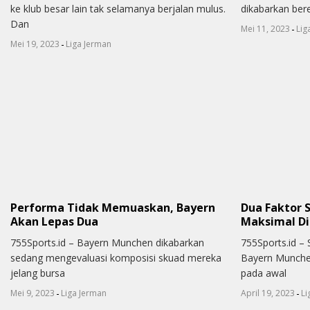
ke klub besar lain tak selamanya berjalan mulus.
dikabarkan ber
Dan
-
Mei 11, 2023
Lig
-
Mei 19, 2023
Liga Jerman
Performa Tidak Memuaskan, Bayern
Dua Faktor 
Akan Lepas Dua
Maksimal D
755Sports.id – Bayern Munchen dikabarkan
755Sports.id –
sedang mengevaluasi komposisi skuad mereka
Bayern Munche
jelang bursa
pada awal
-
-
Mei 9, 2023
Liga Jerman
April 19, 2023
Li