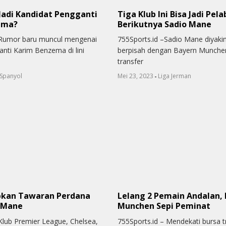
Jadi Kandidat Pengganti
Tiga Klub Ini Bisa Jadi Pel
ema?
Berikutnya Sadio Mane
 Rumor baru muncul mengenai
755Sports.id –Sadio Mane diyaki
anti Karim Benzema di lini
berpisah dengan Bayern Munche
transfer
-
 Spanyol
Mei 23, 2023
Liga Jerman
pkan Tawaran Perdana
Lelang 2 Pemain Andalan,
 Mane
Munchen Sepi Peminat
 Klub Premier League, Chelsea,
755Sports.id – Mendekati bursa 