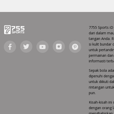
7755 Sports iD
dari dalam ma
tangan Anda. Ra
si kulit bundar
untuk pertandin
permainan dan 
informasti terb
Sepak bola ada
dipenuhi denga
untuk diikuti 
rintangan untu
pun.
Kisah-kisah in
dengan orang l
menghabiskan w