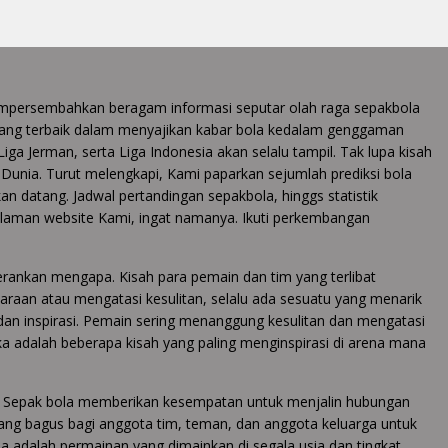
 mempersembahkan beragam informasi seputar olah raga sepakbola
ang terbaik dalam menyajikan kabar bola kedalam genggaman
 Liga Jerman, serta Liga Indonesia akan selalu tampil. Tak lupa kisah
la Dunia. Turut melengkapi, Kami paparkan sejumlah prediksi bola
an datang. Jadwal pertandingan sepakbola, hinggs statistik
halaman website Kami, ingat namanya. Ikuti perkembangan
rankan mengapa. Kisah para pemain dan tim yang terlibat
raan atau mengatasi kesulitan, selalu ada sesuatu yang menarik
dan inspirasi. Pemain sering menanggung kesulitan dan mengatasi
a adalah beberapa kisah yang paling menginspirasi di arena mana
r. Sepak bola memberikan kesempatan untuk menjalin hubungan
yang bagus bagi anggota tim, teman, dan anggota keluarga untuk
 adalah permainan yang dimainkan di segala usia dan tingkat