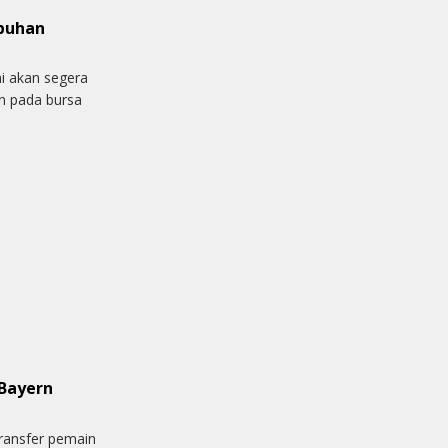
abuhan
ni akan segera
n pada bursa
 Bayern
transfer pemain