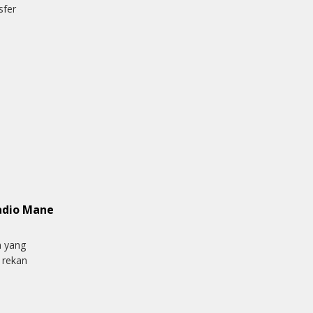
sfer
adio Mane
n yang
 rekan