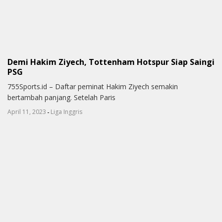
Demi Hakim Ziyech, Tottenham Hotspur Siap Saingi
PSG
755Sports.id – Daftar peminat Hakim Ziyech semakin
bertambah panjang. Setelah Paris
-
April 11, 2023
Liga Inggris