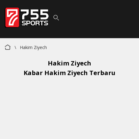
\
Hakim Ziyech
Hakim Ziyech
Kabar
Hakim Ziyech
Terbaru