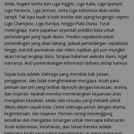
Anda. Ragam berita dari Liga Inggris, Liga Italia, Liga Spanyol,
Liga Perancis, Liga Jerman, serta Liga Indonesia akan selalu
tampil. Tak lupa kisah si kulit bundar dari ajang bergengsi seperti
Liga Champion, Liga Europa, hingga Piala Dunia. Turut
melengkapi, Kami paparkan sejumlah prediksi bola untuk
pertandingan yang layak diulas. Prediksi sepakbola untuk
pertandingan yang akan datang. Jadwal pertandingan sepakbola,
hinggs statistik permainan dan video cuplikan gol pun mungkin
akan tersaji lengkap disini. Simpan halaman website Kami, ingat
namanya. Ikuti perkembangan informasti terbaru setiap harinya.
Sepak bola adalah olahraga yang memikat hati jutaan
penggemar, dan tidak mengherankan mengapa. Kisah para
pemain dan tim yang terlibat dipenuhi dengan keseruan, drama,
dan inspirasi. Apakah mereka memenangkan kejuaraan atau
mengatasi kesulitan, selalu ada sesuatu yang menarik untuk
diikuti dalam sepak bola. Cerita olahraga penuh dengan drama,
kegembiraan, dan inspirasi. Pemain sering menanggung
kesulitan dan mengatasi rintangan untuk mencapai kebesaran.
Kisah keberanian, ketahanan, dan tekad mereka adalah
beberapa kisah yang paling menginspirasi di arena mana pun.