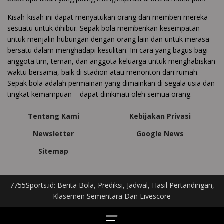
Kisah-kisah ini dapat menyatukan orang dan memberi mereka
sesuatu untuk dihibur. Sepak bola memberikan kesempatan
untuk menjalin hubungan dengan orang lain dan untuk merasa
bersatu dalam menghadapi kesulitan. Ini cara yang bagus bagi
anggota tim, teman, dan anggota keluarga untuk menghabiskan
waktu bersama, baik di stadion atau menonton dari rumah.
Sepak bola adalah permainan yang dimainkan di segala usia dan
tingkat kemampuan – dapat dinikmati oleh semua orang.
Tentang Kami
Kebijakan Privasi
Newsletter
Google News
Sitemap
7755Sports.id: Berita Bola, Prediksi, Jadwal, Hasil Pertandingan,
Klasemen Sementara Dan Livescore