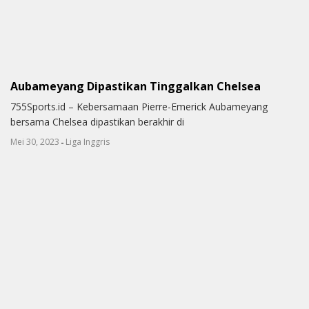
Aubameyang Dipastikan Tinggalkan Chelsea
755Sports.id – Kebersamaan Pierre-Emerick Aubameyang
bersama Chelsea dipastikan berakhir di
-
Mei 30, 2023
Liga Inggris