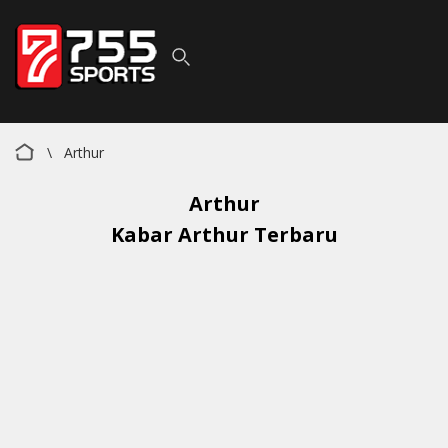
\
Arthur
Arthur
Kabar
Arthur
Terbaru