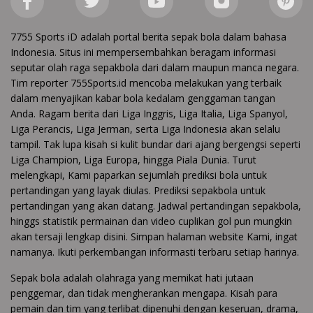
7755 Sports iD adalah portal berita sepak bola dalam bahasa
Indonesia. Situs ini mempersembahkan beragam informasi
seputar olah raga sepakbola dari dalam maupun manca negara.
Tim reporter 755Sports.id mencoba melakukan yang terbaik
dalam menyajikan kabar bola kedalam genggaman tangan
Anda. Ragam berita dari Liga Inggris, Liga Italia, Liga Spanyol,
Liga Perancis, Liga Jerman, serta Liga Indonesia akan selalu
tampil. Tak lupa kisah si kulit bundar dari ajang bergengsi seperti
Liga Champion, Liga Europa, hingga Piala Dunia. Turut
melengkapi, Kami paparkan sejumlah prediksi bola untuk
pertandingan yang layak diulas. Prediksi sepakbola untuk
pertandingan yang akan datang. Jadwal pertandingan sepakbola,
hinggs statistik permainan dan video cuplikan gol pun mungkin
akan tersaji lengkap disini. Simpan halaman website Kami, ingat
namanya. Ikuti perkembangan informasti terbaru setiap harinya.
Sepak bola adalah olahraga yang memikat hati jutaan
penggemar, dan tidak mengherankan mengapa. Kisah para
pemain dan tim yang terlibat dipenuhi dengan keseruan, drama,