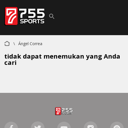
\
Ángel Correa
tidak dapat menemukan yang Anda
cari