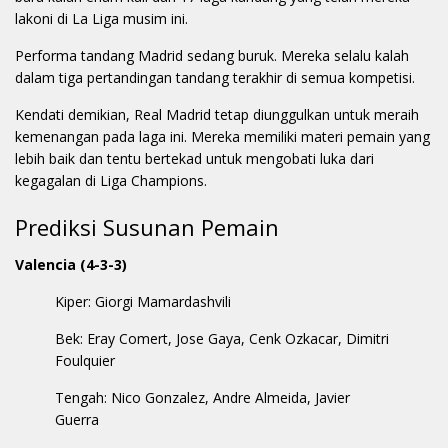
lakoni di La Liga musim ini.
Performa tandang Madrid sedang buruk. Mereka selalu kalah
dalam tiga pertandingan tandang terakhir di semua kompetisi.
Kendati demikian, Real Madrid tetap diunggulkan untuk meraih
kemenangan pada laga ini. Mereka memiliki materi pemain yang
lebih baik dan tentu bertekad untuk mengobati luka dari
kegagalan di Liga Champions.
Prediksi Susunan Pemain
Valencia (4-3-3)
Kiper: Giorgi Mamardashvili
Bek: Eray Comert, Jose Gaya, Cenk Ozkacar, Dimitri
Foulquier
Tengah: Nico Gonzalez, Andre Almeida, Javier
Guerra