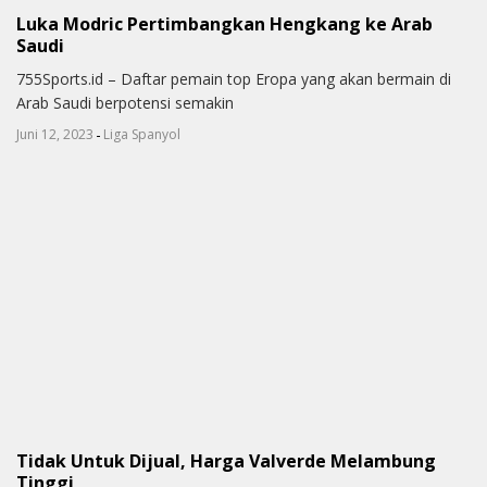
Luka Modric Pertimbangkan Hengkang ke Arab
Saudi
755Sports.id – Daftar pemain top Eropa yang akan bermain di
Arab Saudi berpotensi semakin
-
Juni 12, 2023
Liga Spanyol
Tidak Untuk Dijual, Harga Valverde Melambung
Tinggi