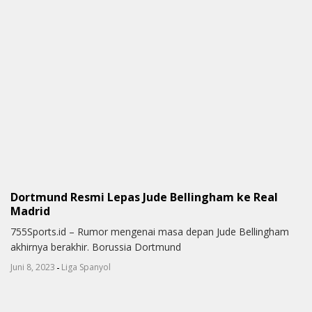
Dortmund Resmi Lepas Jude Bellingham ke Real
Madrid
755Sports.id – Rumor mengenai masa depan Jude Bellingham
akhirnya berakhir. Borussia Dortmund
-
Juni 8, 2023
Liga Spanyol