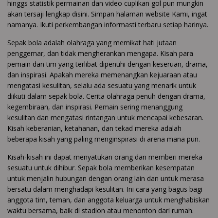
hinggs statistik permainan dan video cuplikan gol pun mungkin
akan tersaji lengkap disini. Simpan halaman website Kami, ingat
namanya. Ikuti perkembangan informasti terbaru setiap harinya.
Sepak bola adalah olahraga yang memikat hati jutaan
penggemar, dan tidak mengherankan mengapa. Kisah para
pemain dan tim yang terlibat dipenuhi dengan keseruan, drama,
dan inspirasi. Apakah mereka memenangkan kejuaraan atau
mengatasi kesulitan, selalu ada sesuatu yang menarik untuk
diikuti dalam sepak bola. Cerita olahraga penuh dengan drama,
kegembiraan, dan inspirasi. Pemain sering menanggung
kesulitan dan mengatasi rintangan untuk mencapai kebesaran.
Kisah keberanian, ketahanan, dan tekad mereka adalah
beberapa kisah yang paling menginspirasi di arena mana pun.
Kisah-kisah ini dapat menyatukan orang dan memberi mereka
sesuatu untuk dihibur. Sepak bola memberikan kesempatan
untuk menjalin hubungan dengan orang lain dan untuk merasa
bersatu dalam menghadapi kesulitan. Ini cara yang bagus bagi
anggota tim, teman, dan anggota keluarga untuk menghabiskan
waktu bersama, baik di stadion atau menonton dari rumah.