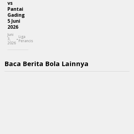
vs
Pantai
Gading
5 Juni
2026
Juni
Liga
-
3,
Perancis
2026
Baca Berita Bola Lainnya