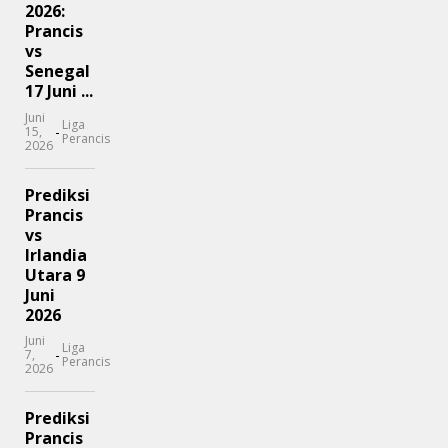
2026:
Prancis
vs
Senegal
17 Juni ...
Juni
Liga
-
15,
Perancis
2026
Prediksi
Prancis
vs
Irlandia
Utara 9
Juni
2026
Juni
Liga
-
7,
Perancis
2026
Prediksi
Prancis