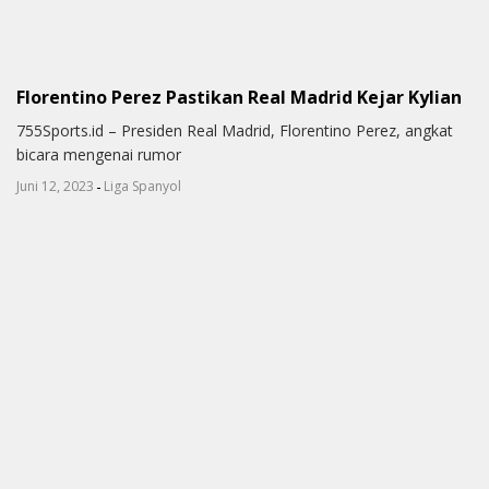
Florentino Perez Pastikan Real Madrid Kejar Kylian
755Sports.id – Presiden Real Madrid, Florentino Perez, angkat
bicara mengenai rumor
-
Juni 12, 2023
Liga Spanyol