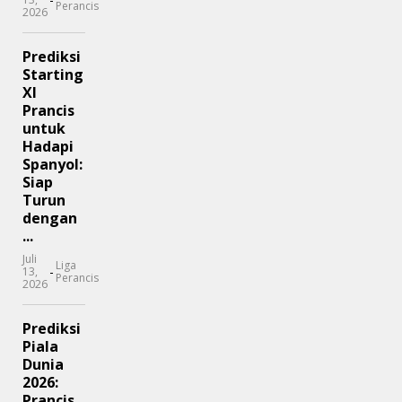
Perancis
2026
Prediksi
Starting
XI
Prancis
untuk
Hadapi
Spanyol:
Siap
Turun
dengan
...
Juli
Liga
-
13,
Perancis
2026
Prediksi
Piala
Dunia
2026:
Prancis