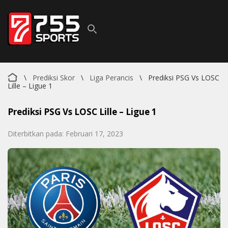
\
Prediksi Skor
\
Liga Perancis
\
Prediksi PSG Vs LOSC
Lille – Ligue 1
Prediksi PSG Vs LOSC Lille – Ligue 1
Diterbitkan pada: Februari 17, 2023