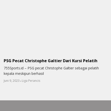
PSG Pecat Christophe Galtier Dari Kursi Pelatih
755Sports.id – PSG pecat Christophe Galtier sebagai pelatih
kepala meskipun berhasil
-
Juni 9, 2023
Liga Perancis