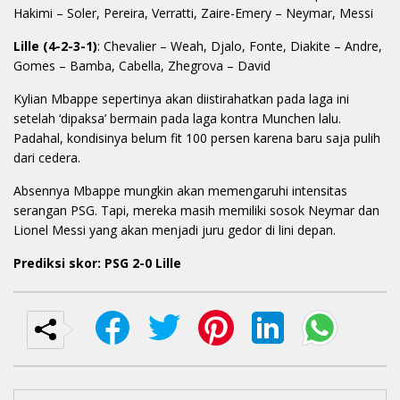
Hakimi – Soler, Pereira, Verratti, Zaire-Emery – Neymar, Messi
Lille (4-2-3-1)
: Chevalier – Weah, Djalo, Fonte, Diakite – Andre,
Gomes – Bamba, Cabella, Zhegrova – David
Kylian Mbappe sepertinya akan diistirahatkan pada laga ini
setelah ‘dipaksa’ bermain pada laga kontra Munchen lalu.
Padahal, kondisinya belum fit 100 persen karena baru saja pulih
dari cedera.
Absennya Mbappe mungkin akan memengaruhi intensitas
serangan PSG. Tapi, mereka masih memiliki sosok Neymar dan
Lionel Messi yang akan menjadi juru gedor di lini depan.
Prediksi skor: PSG 2-0 Lille