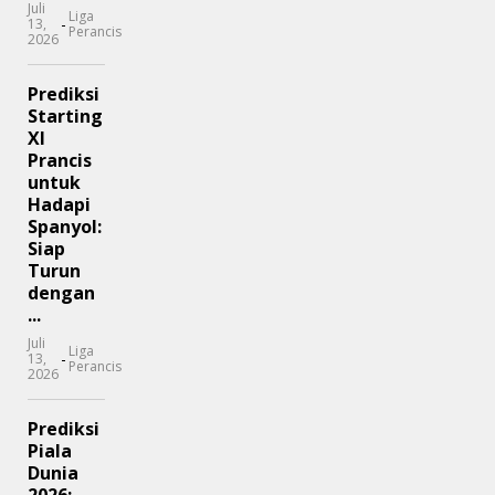
Juli
Liga
-
13,
Perancis
2026
Prediksi
Starting
XI
Prancis
untuk
Hadapi
Spanyol:
Siap
Turun
dengan
...
Juli
Liga
-
13,
Perancis
2026
Prediksi
Piala
Dunia