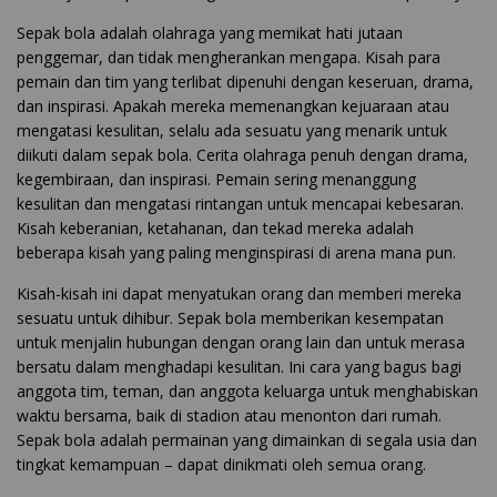
Sepak bola adalah olahraga yang memikat hati jutaan
penggemar, dan tidak mengherankan mengapa. Kisah para
pemain dan tim yang terlibat dipenuhi dengan keseruan, drama,
dan inspirasi. Apakah mereka memenangkan kejuaraan atau
mengatasi kesulitan, selalu ada sesuatu yang menarik untuk
diikuti dalam sepak bola. Cerita olahraga penuh dengan drama,
kegembiraan, dan inspirasi. Pemain sering menanggung
kesulitan dan mengatasi rintangan untuk mencapai kebesaran.
Kisah keberanian, ketahanan, dan tekad mereka adalah
beberapa kisah yang paling menginspirasi di arena mana pun.
Kisah-kisah ini dapat menyatukan orang dan memberi mereka
sesuatu untuk dihibur. Sepak bola memberikan kesempatan
untuk menjalin hubungan dengan orang lain dan untuk merasa
bersatu dalam menghadapi kesulitan. Ini cara yang bagus bagi
anggota tim, teman, dan anggota keluarga untuk menghabiskan
waktu bersama, baik di stadion atau menonton dari rumah.
Sepak bola adalah permainan yang dimainkan di segala usia dan
tingkat kemampuan – dapat dinikmati oleh semua orang.