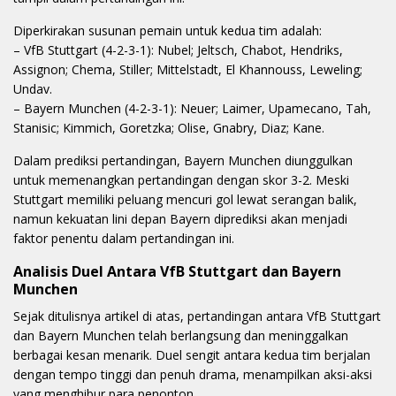
Diperkirakan susunan pemain untuk kedua tim adalah:
– VfB Stuttgart (4-2-3-1): Nubel; Jeltsch, Chabot, Hendriks,
Assignon; Chema, Stiller; Mittelstadt, El Khannouss, Leweling;
Undav.
– Bayern Munchen (4-2-3-1): Neuer; Laimer, Upamecano, Tah,
Stanisic; Kimmich, Goretzka; Olise, Gnabry, Diaz; Kane.
Dalam prediksi pertandingan, Bayern Munchen diunggulkan
untuk memenangkan pertandingan dengan skor 3-2. Meski
Stuttgart memiliki peluang mencuri gol lewat serangan balik,
namun kekuatan lini depan Bayern diprediksi akan menjadi
faktor penentu dalam pertandingan ini.
Analisis Duel Antara VfB Stuttgart dan Bayern
Munchen
Sejak ditulisnya artikel di atas, pertandingan antara VfB Stuttgart
dan Bayern Munchen telah berlangsung dan meninggalkan
berbagai kesan menarik. Duel sengit antara kedua tim berjalan
dengan tempo tinggi dan penuh drama, menampilkan aksi-aksi
yang menghibur para penonton.