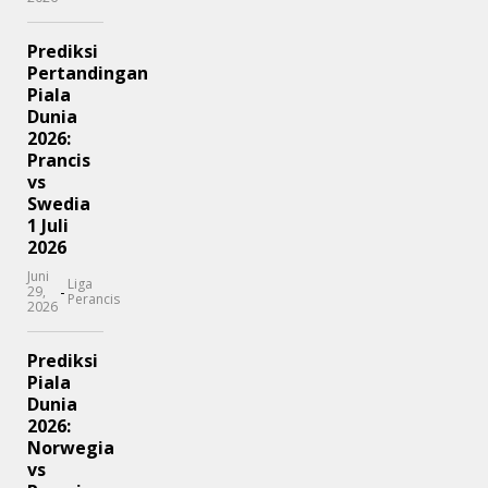
Prediksi
Pertandingan
Piala
Dunia
2026:
Prancis
vs
Swedia
1 Juli
2026
Juni
Liga
-
29,
Perancis
2026
Prediksi
Piala
Dunia
2026:
Norwegia
vs