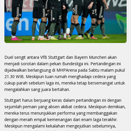
Duel sengit antara VfB Stuttgart dan Bayern Munchen akan
menjadi sorotan dalam pekan Bundesliga ini. Pertandingan ini
dijadwalkan berlangsung di MHPArena pada Sabtu malam pukul
21.30 WIB. Meskipun tuan rumah menghadapi cedera yang
cukup parah sebelum laga ini, mereka tetap bersemangat untuk
mengalahkan sang juara bertahan.
Stuttgart harus berjuang keras dalam pertandingan ini dengan
sejumlah pemain yang absen akibat cedera. Meskipun demikian,
mereka terus menunjukkan performa yang membanggakan
dengan meraih empat kemenangan dari enam laga terakhir.
Meskipun mengalami kekalahan mengejutkan sebelumnya,