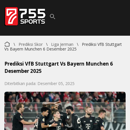
\
Prediksi Skor
\
Liga Jerman
\
Prediksi VfB Stuttgart
Vs Bayern Munchen 6 Desember 2025
Prediksi VfB Stuttgart Vs Bayern Munchen 6
Desember 2025
Diterbitkan pada: Desember 05, 2025