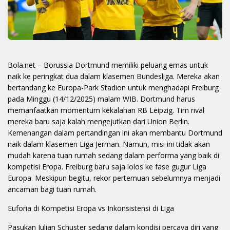
Bola.net – Borussia Dortmund memiliki peluang emas untuk
naik ke peringkat dua dalam klasemen Bundesliga. Mereka akan
bertandang ke Europa-Park Stadion untuk menghadapi Freiburg
pada Minggu (14/12/2025) malam WIB. Dortmund harus
memanfaatkan momentum kekalahan RB Leipzig. Tim rival
mereka baru saja kalah mengejutkan dari Union Berlin.
Kemenangan dalam pertandingan ini akan membantu Dortmund
naik dalam klasemen Liga Jerman. Namun, misi ini tidak akan
mudah karena tuan rumah sedang dalam performa yang baik di
kompetisi Eropa. Freiburg baru saja lolos ke fase gugur Liga
Europa. Meskipun begitu, rekor pertemuan sebelumnya menjadi
ancaman bagi tuan rumah.
Euforia di Kompetisi Eropa vs Inkonsistensi di Liga
Pasukan Julian Schuster sedang dalam kondisi percaya diri yang