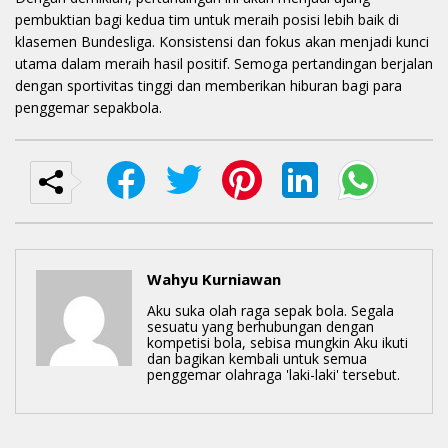
pembuktian bagi kedua tim untuk meraih posisi lebih baik di
klasemen Bundesliga. Konsistensi dan fokus akan menjadi kunci
utama dalam meraih hasil positif. Semoga pertandingan berjalan
dengan sportivitas tinggi dan memberikan hiburan bagi para
penggemar sepakbola.
Wahyu Kurniawan
Aku suka olah raga sepak bola. Segala
sesuatu yang berhubungan dengan
kompetisi bola, sebisa mungkin Aku ikuti
dan bagikan kembali untuk semua
penggemar olahraga 'laki-laki' tersebut.