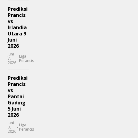
Prediksi
Prancis
vs
Irlandia
Utara 9
Juni
2026
Juni
Liga
-
7,
Perancis
2026
Prediksi
Prancis
vs
Pantai
Gading
5 Juni
2026
Juni
Liga
-
3,
Perancis
2026