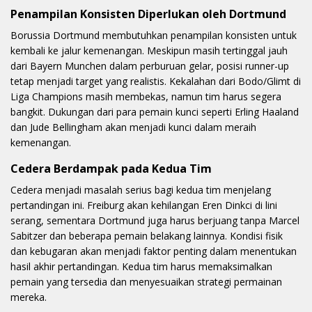
Penampilan Konsisten Diperlukan oleh Dortmund
Borussia Dortmund membutuhkan penampilan konsisten untuk
kembali ke jalur kemenangan. Meskipun masih tertinggal jauh
dari Bayern Munchen dalam perburuan gelar, posisi runner-up
tetap menjadi target yang realistis. Kekalahan dari Bodo/Glimt di
Liga Champions masih membekas, namun tim harus segera
bangkit. Dukungan dari para pemain kunci seperti Erling Haaland
dan Jude Bellingham akan menjadi kunci dalam meraih
kemenangan.
Cedera Berdampak pada Kedua Tim
Cedera menjadi masalah serius bagi kedua tim menjelang
pertandingan ini. Freiburg akan kehilangan Eren Dinkci di lini
serang, sementara Dortmund juga harus berjuang tanpa Marcel
Sabitzer dan beberapa pemain belakang lainnya. Kondisi fisik
dan kebugaran akan menjadi faktor penting dalam menentukan
hasil akhir pertandingan. Kedua tim harus memaksimalkan
pemain yang tersedia dan menyesuaikan strategi permainan
mereka.