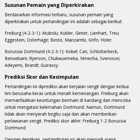
Susunan Pemain yang Diperkirakan
Berdasarkan informasi terbaru, susunan pemain yang
diperkirakan untuk pertandingan ini adalah sebagai berikut:
Freiburg (4-2-3-1):
Atubolu; Kubler, Ginter, Lienhart, Treu;
Eggestein, Osterhage; Beste, Manzambi, Grifo; Holer.
Borussia Dortmund (4-2-3-1):
Kobel; Can, Schlotterbeck,
Bensebaini; Ryerson, Chukwuemeka, Nmecha, Svensson;
Adeyemi, Brandt; Guirassy.
Prediksi Skor dan Kesimpulan
Pertandingan ini diprediksi akan berjalan sengit dengan kedua
tim berusaha keras untuk meraih kemenangan. Freiburg akan
memanfaatkan keuntungan bermain di kandang dan mencoba
untuk mengatasi kelemahan Dortmund. Namun, Dortmund
tidak akan menyerah begitu saja dan akan memberikan
perlawanan sengit. Prediksi skor akhir: Freiburg 1-2 Borussia
Dortmund.
Dengan demikian, pertandingan ini akan menjadi ajang