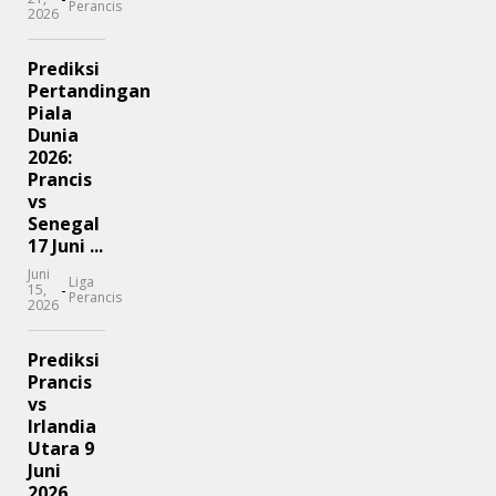
Perancis
2026
Prediksi
Pertandingan
Piala
Dunia
2026:
Prancis
vs
Senegal
17 Juni ...
Juni
Liga
-
15,
Perancis
2026
Prediksi
Prancis
vs
Irlandia
Utara 9
Juni
2026