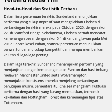
Head-to-Head dan Statistik Terbaru
Dalam lima pertemuan terakhir, Sunderland menunjukkan
performa yang cukup impresif saat mengalahkan Chelsea di
pertandingan terakhir mereka pada Oktober 2025, dengan skor
2-1 di Stamford Bridge. Sebelumnya, Chelsea pernah mencatat
kemenangan besar dengan skor 5-1 di kandang lawan pada Mei
2017. Secara keseluruhan, statistik pertemuan menunjukkan
bahwa Sunderland cukup kompetitif dan mampu memberikan
kejutan di laga-laga penting.
Dalam laga terakhir, Sunderland menampilkan performa yang
menjanjikan dengan kemenangan atas Everton dan hasil imbang
melawan Manchester United serta Wolverhampton,
menunjukkan konsistensi mereka menjelang pertandingan
penutupan musim. Sementara itu, Chelsea mengalami fluktuasi
performa dengan hasil yang kurang memuaskan, termasuk
kekalahan dari Nottingham Forest dan kemenangan tipis atas
Tottenham.