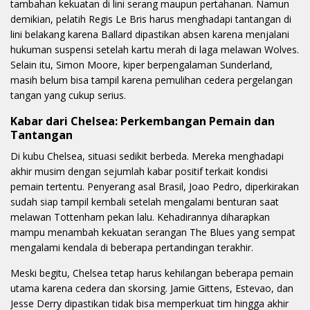
tambahan kekuatan di lini serang maupun pertahanan. Namun
demikian, pelatih Regis Le Bris harus menghadapi tantangan di
lini belakang karena
Ballard
dipastikan absen karena menjalani
hukuman suspensi setelah kartu merah di laga melawan Wolves.
Selain itu,
Simon Moore
, kiper berpengalaman Sunderland,
masih belum bisa tampil karena pemulihan cedera pergelangan
tangan yang cukup serius.
Kabar dari Chelsea: Perkembangan Pemain dan
Tantangan
Di kubu Chelsea, situasi sedikit berbeda. Mereka menghadapi
akhir musim dengan sejumlah kabar positif terkait kondisi
pemain tertentu. Penyerang asal Brasil,
Joao Pedro
, diperkirakan
sudah siap tampil kembali setelah mengalami benturan saat
melawan Tottenham pekan lalu. Kehadirannya diharapkan
mampu menambah kekuatan serangan The Blues yang sempat
mengalami kendala di beberapa pertandingan terakhir.
Meski begitu, Chelsea tetap harus kehilangan beberapa pemain
utama karena cedera dan skorsing.
Jamie Gittens
,
Estevao
, dan
Jesse Derry
dipastikan tidak bisa memperkuat tim hingga akhir