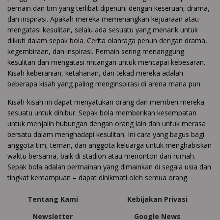
pemain dan tim yang terlibat dipenuhi dengan keseruan, drama,
dan inspirasi. Apakah mereka memenangkan kejuaraan atau
mengatasi kesulitan, selalu ada sesuatu yang menarik untuk
diikuti dalam sepak bola. Cerita olahraga penuh dengan drama,
kegembiraan, dan inspirasi. Pemain sering menanggung
kesulitan dan mengatasi rintangan untuk mencapai kebesaran.
Kisah keberanian, ketahanan, dan tekad mereka adalah
beberapa kisah yang paling menginspirasi di arena mana pun.
Kisah-kisah ini dapat menyatukan orang dan memberi mereka
sesuatu untuk dihibur. Sepak bola memberikan kesempatan
untuk menjalin hubungan dengan orang lain dan untuk merasa
bersatu dalam menghadapi kesulitan. Ini cara yang bagus bagi
anggota tim, teman, dan anggota keluarga untuk menghabiskan
waktu bersama, baik di stadion atau menonton dari rumah.
Sepak bola adalah permainan yang dimainkan di segala usia dan
tingkat kemampuan – dapat dinikmati oleh semua orang.
Tentang Kami
Kebijakan Privasi
Newsletter
Google News