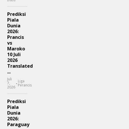
Prediksi
Piala
Dunia
2026:
Prancis
vs
Maroko
10 Juli
2026
Translated
...
Juli
Liga
-
7,
Perancis
2026
Prediksi
Piala
Dunia
2026:
Paraguay