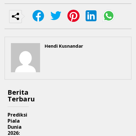
Hendi Kusnandar
Berita
Terbaru
Prediksi
Piala
Dunia
2026: