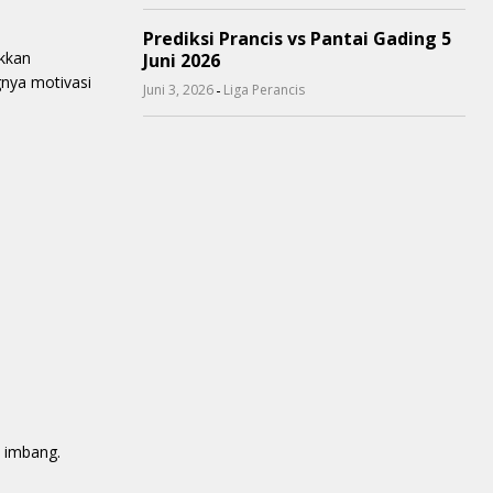
Prediksi Prancis vs Pantai Gading 5
ukkan
Juni 2026
nya motivasi
-
Juni 3, 2026
Liga Perancis
 imbang.