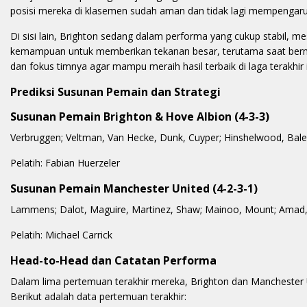
posisi mereka di klasemen sudah aman dan tidak lagi mempengaru
Di sisi lain, Brighton sedang dalam performa yang cukup stabil,
kemampuan untuk memberikan tekanan besar, terutama saat bermai
dan fokus timnya agar mampu meraih hasil terbaik di laga terakhir i
Prediksi Susunan Pemain dan Strategi
Susunan Pemain Brighton & Hove Albion (4-3-3)
Verbruggen;
Veltman, Van Hecke, Dunk, Cuyper; Hinshelwood, Bale
Pelatih: Fabian Huerzeler
Susunan Pemain Manchester United (4-2-3-1)
Lammens;
Dalot, Maguire, Martinez, Shaw; Mainoo, Mount; Ama
Pelatih: Michael Carrick
Head-to-Head dan Catatan Performa
Dalam lima pertemuan terakhir mereka, Brighton dan Manchester 
Berikut adalah data pertemuan terakhir: