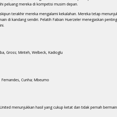
hi peluang mereka di kompetisi musim depan.
 meskipun terakhir mereka mengalami kekalahan. Mereka tetap menunj
n di kandang sendiri. Pelatih Fabian Huerzeler menegaskan penting
ni.
ba, Gross; Minteh, Welbeck, Kadioglu
d, Fernandes, Cunha; Mbeumo
United menunjukkan hasil yang cukup ketat dan tidak pernah bermain