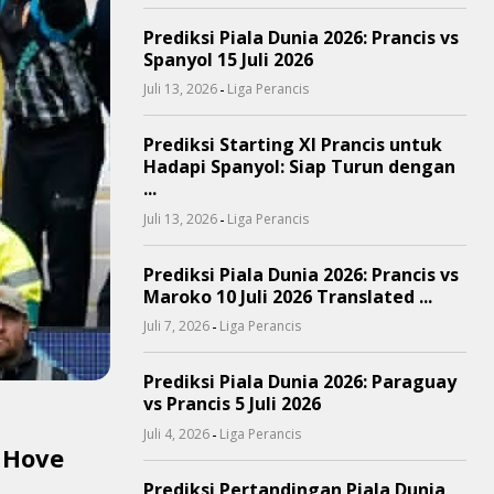
Prediksi Piala Dunia 2026: Prancis vs
Spanyol 15 Juli 2026
-
Juli 13, 2026
Liga Perancis
Prediksi Starting XI Prancis untuk
Hadapi Spanyol: Siap Turun dengan
...
-
Juli 13, 2026
Liga Perancis
Prediksi Piala Dunia 2026: Prancis vs
Maroko 10 Juli 2026 Translated ...
-
Juli 7, 2026
Liga Perancis
Prediksi Piala Dunia 2026: Paraguay
vs Prancis 5 Juli 2026
-
Juli 4, 2026
Liga Perancis
 Hove
Prediksi Pertandingan Piala Dunia