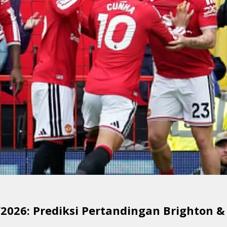
026: Prediksi Pertandingan Brighton &