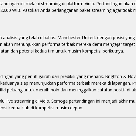
dingan ini melalui streaming di platform Vidio. Pertandingan akan d
 22.00 WIB. Pastikan Anda berlangganan paket streaming agar tidak
 analisis yang telah dibahas. Manchester United, dengan posisi yan
n akan menunjukkan performa terbaik mereka demi mengejar target
ekuatan dan potensi kedua tim untuk musim kompetisi berikutnya.
ngan yang penuh gairah dan prediksi yang menarik. Brighton & Hov
eduanya siap menunjukkan performa terbaik mereka di lapangan. Pre
 peluang untuk meraih poin dan meninggalkan catatan positif di akh
ui live streaming di Vidio. Semoga pertandingan ini menjadi akhir m
si kedua klub di kompetisi musim depan.