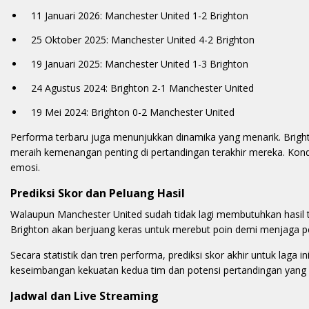
11 Januari 2026: Manchester United 1-2 Brighton
25 Oktober 2025: Manchester United 4-2 Brighton
19 Januari 2025: Manchester United 1-3 Brighton
24 Agustus 2024: Brighton 2-1 Manchester United
19 Mei 2024: Brighton 0-2 Manchester United
Performa terbaru juga menunjukkan dinamika yang menarik. Bright
meraih kemenangan penting di pertandingan terakhir mereka. Kond
emosi.
Prediksi Skor dan Peluang Hasil
Walaupun Manchester United sudah tidak lagi membutuhkan hasil ter
Brighton akan berjuang keras untuk merebut poin demi menjaga p
Secara statistik dan tren performa, prediksi skor akhir untuk laga i
keseimbangan kekuatan kedua tim dan potensi pertandingan yang b
Jadwal dan Live Streaming