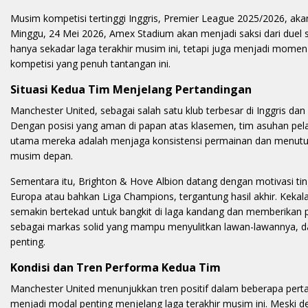
Musim kompetisi tertinggi Inggris, Premier League 2025/2026, ak
Minggu, 24 Mei 2026, Amex Stadium akan menjadi saksi dari duel s
hanya sekadar laga terakhir musim ini, tetapi juga menjadi mome
kompetisi yang penuh tantangan ini.
Situasi Kedua Tim Menjelang Pertandingan
Manchester United, sebagai salah satu klub terbesar di Inggris 
Dengan posisi yang aman di papan atas klasemen, tim asuhan pelat
utama mereka adalah menjaga konsistensi permainan dan menutu
musim depan.
Sementara itu, Brighton & Hove Albion datang dengan motivasi tin
Europa atau bahkan Liga Champions, tergantung hasil akhir. Keka
semakin bertekad untuk bangkit di laga kandang dan memberikan 
sebagai markas solid yang mampu menyulitkan lawan-lawannya, 
penting.
Kondisi dan Tren Performa Kedua Tim
Manchester United menunjukkan tren positif dalam beberapa pert
menjadi modal penting menjelang laga terakhir musim ini. Meski 