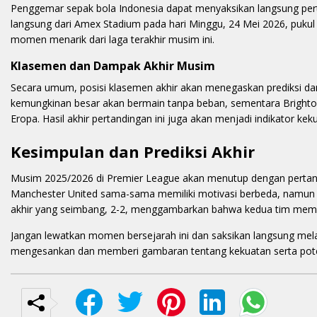
Penggemar sepak bola Indonesia dapat menyaksikan langsung pertan
langsung dari Amex Stadium pada hari Minggu, 24 Mei 2026, pukul
momen menarik dari laga terakhir musim ini.
Klasemen dan Dampak Akhir Musim
Secara umum, posisi klasemen akhir akan menegaskan prediksi dan
kemungkinan besar akan bermain tanpa beban, sementara Brighto
Eropa. Hasil akhir pertandingan ini juga akan menjadi indikator k
Kesimpulan dan Prediksi Akhir
Musim 2025/2026 di Premier League akan menutup dengan pertandi
Manchester United sama-sama memiliki motivasi berbeda, namun k
akhir yang seimbang, 2-2, menggambarkan bahwa kedua tim memiliki
Jangan lewatkan momen bersejarah ini dan saksikan langsung melal
mengesankan dan memberi gambaran tentang kekuatan serta poten