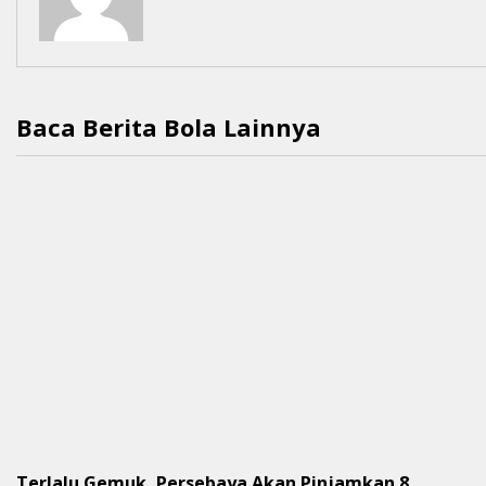
Baca Berita Bola Lainnya
Terlalu Gemuk, Persebaya Akan Pinjamkan 8