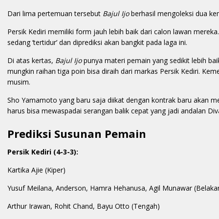
Dari lima pertemuan tersebut
Bajul Ijo
berhasil mengoleksi dua ke
Persik Kediri memiliki form jauh lebih baik dari calon lawan mer
sedang ‘tertidur’ dan diprediksi akan bangkit pada laga ini.
Di atas kertas,
Bajul Ijo
punya materi pemain yang sedikit lebih ba
mungkin raihan tiga poin bisa diraih dari markas Persik Kediri. 
musim.
Sho Yamamoto yang baru saja diikat dengan kontrak baru akan me
harus bisa mewaspadai serangan balik cepat yang jadi andalan Div
Prediksi Susunan Pemain
Persik Kediri (4-3-3):
Kartika Ajie (Kiper)
Yusuf Meilana, Anderson, Hamra Hehanusa, Agil Munawar (Belaka
Arthur Irawan, Rohit Chand, Bayu Otto (Tengah)