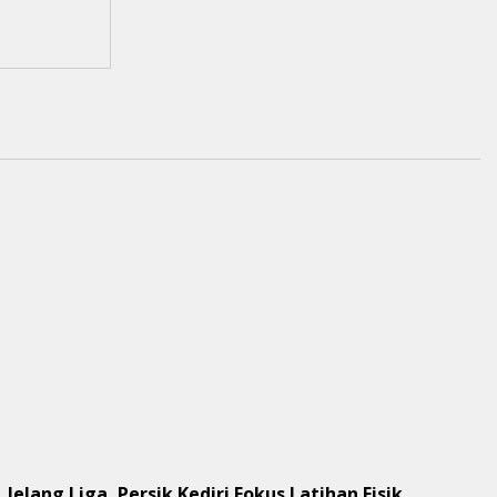
Jelang Liga, Persik Kediri Fokus Latihan Fisik