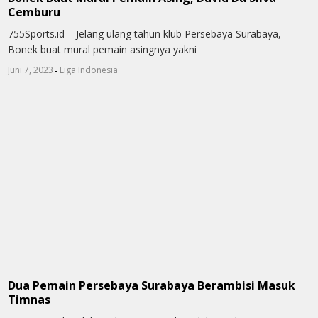
Cemburu
755Sports.id – Jelang ulang tahun klub Persebaya Surabaya,
Bonek buat mural pemain asingnya yakni
-
Juni 7, 2023
Liga Indonesia
Dua Pemain Persebaya Surabaya Berambisi Masuk
Timnas