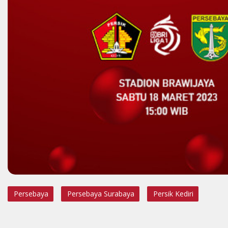
Persebaya
Persebaya Surabaya
Persik Kediri