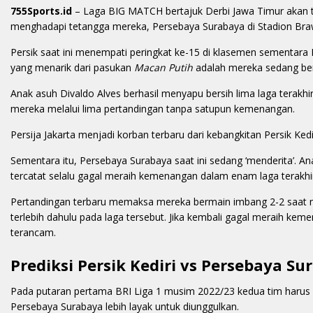
755Sports.id
– Laga BIG MATCH bertajuk Derbi Jawa Timur akan t
menghadapi tetangga mereka, Persebaya Surabaya di Stadion Brawi
Persik saat ini menempati peringkat ke-15 di klasemen sementara B
yang menarik dari pasukan
Macan Putih
adalah mereka sedang ber
Anak asuh Divaldo Alves berhasil menyapu bersih lima laga terakh
mereka melalui lima pertandingan tanpa satupun kemenangan.
Persija Jakarta menjadi korban terbaru dari kebangkitan Persik Kedi
Sementara itu, Persebaya Surabaya saat ini sedang ‘menderita’. 
tercatat selalu gagal meraih kemenangan dalam enam laga terakhi
Pertandingan terbaru memaksa mereka bermain imbang 2-2 saat 
terlebih dahulu pada laga tersebut. Jika kembali gagal meraih kem
terancam.
Prediksi Persik Kediri vs Persebaya Su
Pada putaran pertama BRI Liga 1 musim 2022/23 kedua tim harus 
Persebaya Surabaya lebih layak untuk diunggulkan.