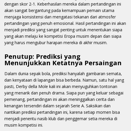
dengan skor 2-1. Keberhasilan mereka dalam pertandingan ini
akan sangat bergantung pada kemampuan pemain utama
menjaga konsistensi dan mengatasi tekanan dari atmosfer
pertandingan yang penuh emosional. Hasil pertandingan ini akan
menjadi prediksi yang sangat penting untuk menentukan siapa
yang akan melaju ke kompetisi Eropa musim depan dan siapa
yang harus mengubur harapan mereka di akhir musim.
Penutup: Prediksi yang
Menunjukkan Ketatnya Persaingan
Dalam dunia sepak bola, prediksi hanyalah gambaran semata,
dan kenyataan di lapangan bisa berbeda. Namun, satu hal yang
pasti, Derby della Mole kali ini akan menyuguhkan tontonan
yang menarik dan penuh drama. Siapa pun yang keluar sebagai
pemenang, pertandingan ini akan meninggalkan cerita dan
kenangan tersendiri dalam sejarah Serie A. Saksikan dan
nantikan prediksi pertandingan ini, karena setiap momen bisa
menjadi penentu nasib klub dan penggemar setia mereka di
musim kompetisi ini.