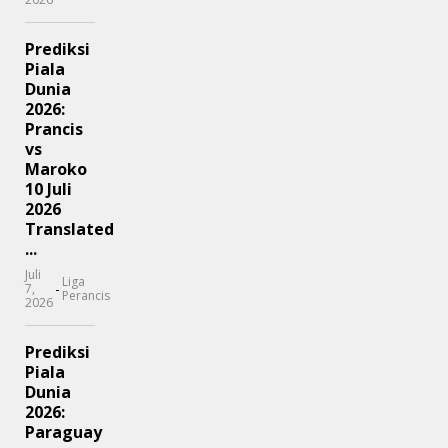
Prediksi
Piala
Dunia
2026:
Prancis
vs
Maroko
10 Juli
2026
Translated
...
Juli
Liga
-
7,
Perancis
2026
Prediksi
Piala
Dunia
2026:
Paraguay