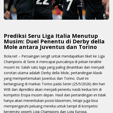
Prediksi Seru Liga Italia Menutup
Musim: Duel Penentu di Derby della
Mole antara Juventus dan Torino
Bola.net – Persaingan sengit untuk mendapatkan tiket ke Liga
Champions di Serie A mencapai puncaknya di pekan terakhir
musim ini. Salah satu laga yang paling dinantikan dan menjadi
sorotan utama adalah Derby della Mole, pertandingan klasik
yang mempertemukan Juventus dan Torino. Duel ini
berlangsung di markas Torino pada Senin (25/5/2026) dini hari
WIB dan diprediksi akan menjadi penentu nasib kedua tim di
kompetisi Eropa musim depan. Hasil dari pertandingan ini tidak
hanya akan menentukan posisi klasemen, tetapi juga bisa
mempengaruhi peluang mereka untuk tampil di kompetisi
bergengsi seperti Liga Champions dan Liga Europa.