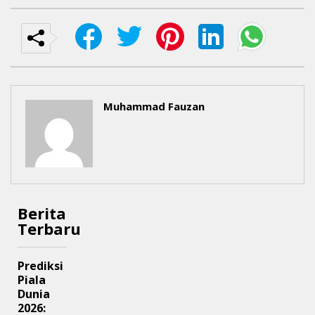
Muhammad Fauzan
Berita
Terbaru
Prediksi
Piala
Dunia
2026: