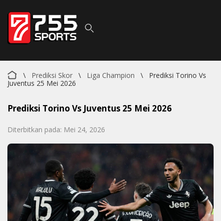
\
Prediksi Skor
\
Liga Champion
\
Prediksi Torino Vs
Juventus 25 Mei 2026
Prediksi Torino Vs Juventus 25 Mei 2026
Diterbitkan pada: Mei 24, 2026