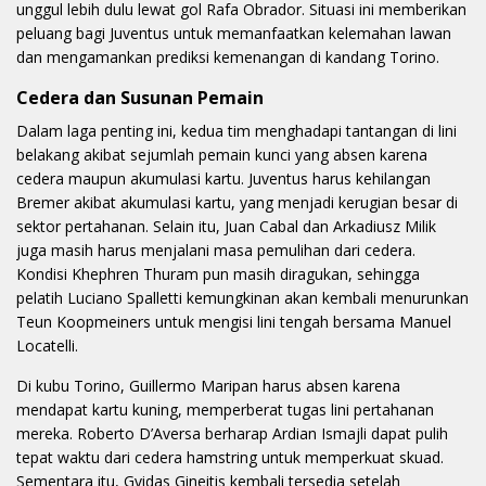
unggul lebih dulu lewat gol Rafa Obrador. Situasi ini memberikan
peluang bagi Juventus untuk memanfaatkan kelemahan lawan
dan mengamankan prediksi kemenangan di kandang Torino.
Cedera dan Susunan Pemain
Dalam laga penting ini, kedua tim menghadapi tantangan di lini
belakang akibat sejumlah pemain kunci yang absen karena
cedera maupun akumulasi kartu. Juventus harus kehilangan
Bremer akibat akumulasi kartu, yang menjadi kerugian besar di
sektor pertahanan. Selain itu, Juan Cabal dan Arkadiusz Milik
juga masih harus menjalani masa pemulihan dari cedera.
Kondisi Khephren Thuram pun masih diragukan, sehingga
pelatih Luciano Spalletti kemungkinan akan kembali menurunkan
Teun Koopmeiners untuk mengisi lini tengah bersama Manuel
Locatelli.
Di kubu Torino, Guillermo Maripan harus absen karena
mendapat kartu kuning, memperberat tugas lini pertahanan
mereka. Roberto D’Aversa berharap Ardian Ismajli dapat pulih
tepat waktu dari cedera hamstring untuk memperkuat skuad.
Sementara itu, Gvidas Gineitis kembali tersedia setelah