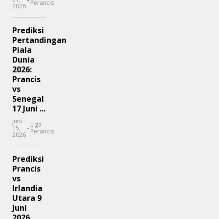
Perancis
2026
Prediksi
Pertandingan
Piala
Dunia
2026:
Prancis
vs
Senegal
17 Juni ...
Juni
Liga
-
15,
Perancis
2026
Prediksi
Prancis
vs
Irlandia
Utara 9
Juni
2026