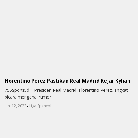
Florentino Perez Pastikan Real Madrid Kejar Kylian
755Sports.id – Presiden Real Madrid, Florentino Perez, angkat
bicara mengenai rumor
-
Juni 12, 2023
Liga Spanyol