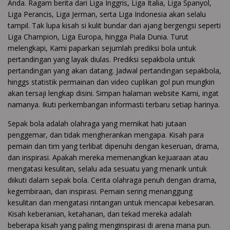
Anda. Ragam berita dari Liga Inggris, Liga Italia, Liga Spanyol,
Liga Perancis, Liga Jerman, serta Liga Indonesia akan selalu
tampil. Tak lupa kisah si kulit bundar dari ajang bergengsi seperti
Liga Champion, Liga Europa, hingga Piala Dunia. Turut
melengkapi, Kami paparkan sejumlah prediksi bola untuk
pertandingan yang layak diulas. Prediksi sepakbola untuk
pertandingan yang akan datang. Jadwal pertandingan sepakbola,
hinggs statistik permainan dan video cuplikan gol pun mungkin
akan tersaji lengkap disini. Simpan halaman website Kami, ingat
namanya. Ikuti perkembangan informasti terbaru setiap harinya.
Sepak bola adalah olahraga yang memikat hati jutaan
penggemar, dan tidak mengherankan mengapa. Kisah para
pemain dan tim yang terlibat dipenuhi dengan keseruan, drama,
dan inspirasi. Apakah mereka memenangkan kejuaraan atau
mengatasi kesulitan, selalu ada sesuatu yang menarik untuk
diikuti dalam sepak bola. Cerita olahraga penuh dengan drama,
kegembiraan, dan inspirasi. Pemain sering menanggung
kesulitan dan mengatasi rintangan untuk mencapai kebesaran.
Kisah keberanian, ketahanan, dan tekad mereka adalah
beberapa kisah yang paling menginspirasi di arena mana pun.