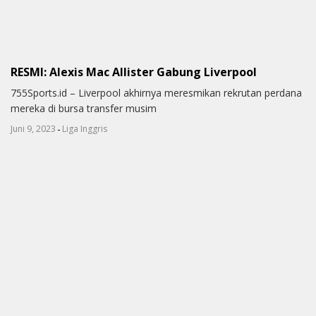
RESMI: Alexis Mac Allister Gabung Liverpool
755Sports.id – Liverpool akhirnya meresmikan rekrutan perdana
mereka di bursa transfer musim
-
Juni 9, 2023
Liga Inggris