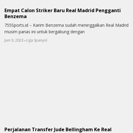
Empat Calon Striker Baru Real Madrid Pengganti
Benzema
755Sports.id – Karim Benzema sudah meninggalkan Real Madrid
musim panas ini untuk bergabung dengan
-
Juni 9, 2023
Liga Spanyol
Perjalanan Transfer Jude Bellingham Ke Real