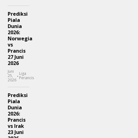
Prediksi
Piala
Dunia
2026:
Norwegia
vs
Prancis
27 Juni
2026
Juni
Liga
-
25,
Perancis
2026
Prediksi
Piala
Dunia
2026:
Prancis
vs Irak
23 Juni