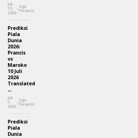
Juli
Liga
-
13,
Perancis
2026
Prediksi
Piala
Dunia
2026:
Prancis
vs
Maroko
10 Juli
2026
Translated
...
Juli
Liga
-
7,
Perancis
2026
Prediksi
Piala
Dunia