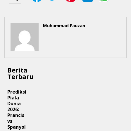
Muhammad Fauzan
Berita
Terbaru
Prediksi
Piala
Dunia
2026:
Prancis
vs
Spanyol