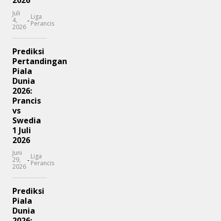
2026
Juli
Liga
-
4,
Perancis
2026
Prediksi
Pertandingan
Piala
Dunia
2026:
Prancis
vs
Swedia
1 Juli
2026
Juni
Liga
-
29,
Perancis
2026
Prediksi
Piala
Dunia
2026: