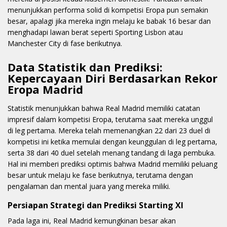
menunjukkan performa solid di kompetisi Eropa pun semakin
besar, apalagi jika mereka ingin melaju ke babak 16 besar dan
menghadapi lawan berat seperti Sporting Lisbon atau
Manchester City di fase berikutnya.
Data Statistik dan Prediksi:
Kepercayaan Diri Berdasarkan Rekor
Eropa Madrid
Statistik menunjukkan bahwa Real Madrid memiliki catatan
impresif dalam kompetisi Eropa, terutama saat mereka unggul
di leg pertama. Mereka telah memenangkan 22 dari 23 duel di
kompetisi ini ketika memulai dengan keunggulan di leg pertama,
serta 38 dari 40 duel setelah menang tandang di laga pembuka.
Hal ini memberi prediksi optimis bahwa Madrid memiliki peluang
besar untuk melaju ke fase berikutnya, terutama dengan
pengalaman dan mental juara yang mereka miliki.
Persiapan Strategi dan Prediksi Starting XI
Pada laga ini, Real Madrid kemungkinan besar akan