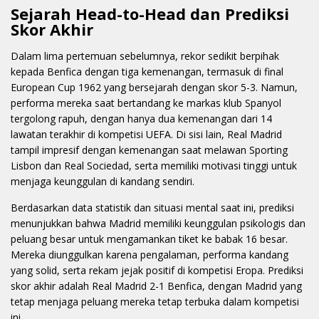
Sejarah Head-to-Head dan Prediksi
Skor Akhir
Dalam lima pertemuan sebelumnya, rekor sedikit berpihak
kepada Benfica dengan tiga kemenangan, termasuk di final
European Cup 1962 yang bersejarah dengan skor 5-3. Namun,
performa mereka saat bertandang ke markas klub Spanyol
tergolong rapuh, dengan hanya dua kemenangan dari 14
lawatan terakhir di kompetisi UEFA. Di sisi lain, Real Madrid
tampil impresif dengan kemenangan saat melawan Sporting
Lisbon dan Real Sociedad, serta memiliki motivasi tinggi untuk
menjaga keunggulan di kandang sendiri.
Berdasarkan data statistik dan situasi mental saat ini, prediksi
menunjukkan bahwa Madrid memiliki keunggulan psikologis dan
peluang besar untuk mengamankan tiket ke babak 16 besar.
Mereka diunggulkan karena pengalaman, performa kandang
yang solid, serta rekam jejak positif di kompetisi Eropa. Prediksi
skor akhir adalah
Real Madrid 2-1 Benfica
, dengan Madrid yang
tetap menjaga peluang mereka tetap terbuka dalam kompetisi
ini.