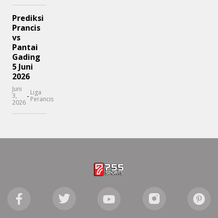
Prediksi
Prancis
vs
Pantai
Gading
5 Juni
2026
Juni
Liga
-
3,
Perancis
2026