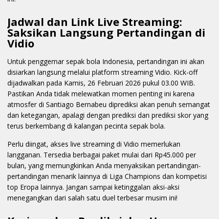
Jadwal dan Link Live Streaming:
Saksikan Langsung Pertandingan di
Vidio
Untuk penggemar sepak bola Indonesia, pertandingan ini akan
disiarkan langsung melalui platform streaming Vidio. Kick-off
dijadwalkan pada
Kamis, 26 Februari 2026 pukul 03.00 WIB
.
Pastikan Anda tidak melewatkan momen penting ini karena
atmosfer di Santiago Bernabeu diprediksi akan penuh semangat
dan ketegangan, apalagi dengan prediksi dan prediksi skor yang
terus berkembang di kalangan pecinta sepak bola.
Perlu diingat, akses live streaming di Vidio memerlukan
langganan. Tersedia berbagai paket mulai dari Rp45.000 per
bulan, yang memungkinkan Anda menyaksikan pertandingan-
pertandingan menarik lainnya di Liga Champions dan kompetisi
top Eropa lainnya. Jangan sampai ketinggalan aksi-aksi
menegangkan dari salah satu duel terbesar musim ini!