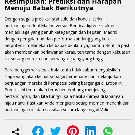
Kesimpulan: Prediksi dan Harapan
Menuju Babak Berikutnya
Dengan segala prediksi, statistik, dan kondisi terkini,
pertandingan Real Madrid versus Benfica diprediksi akan
menjadi laga yang penuh ketegangan dan kejutan. Madrid
dengan pengalaman dan performa kandang yang kuat
berpotensi melangkah ke babak berikutnya, namun Benfica pasti
akan memberikan perlawanan keras, terutama dengan kekuatan
lini serang mereka dan semangat juang yang tinggi.
Para penggemar sepak bola tentu tidak sabar menyaksikan
siapa yang akan keluar sebagai pemenang dan melanjutkan
perjuangan mereka di kompetisi paling bergengsi di Eropa ini.
Prediksi ini tentu akan terus berkembang menjelang
pertandingan, dan kita tunggu saja hasil akhirnya di lapangan
hijau nanti. Pastikan Anda mengikuti setiap momen menarik dari
pertandingan ini dan saksikan secara langsung di Vidio!