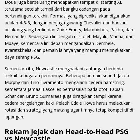
Doue juga berpeluang mendapatkan tempat di starting XI,
terutama setelah tampil dari bangku cadangan pada
pertandingan terakhir. Formasi yang diprediksi akan digunakan
adalah 4-3-3, dengan penjaga gawang Chevalier dan barisan
belakang yang terdiri dari Zaire-Emery, Marquinhos, Pacho, dan
Hernandez. Sedangkan lini tengah diisi oleh Mayulu, Vitinha, dan
Mbaye, sementara lini depan mengandalkan Dembele,
Kvaratskhelia, dan pemain lainnya yang mampu meningkatkan
daya serang PSG.
Sementara itu, Newcastle menghadapi tantangan berbeda
terkait kebugaran pemainnya. Beberapa pemain seperti Jacob
Murphy dan Tino Livramento mengalami cedera hamstring,
sementara Jamaal Lascelles bermasalah pada otot. Fabian
Schar dan Bruno Guimaraes juga diragukan tampil karena
cedera pergelangan kaki. Pelatih Eddie Howe harus melakukan
rotasi dan strategi yang matang agar timnya tetap kompetitif di
lapangan.
Rekam Jejak dan Head-to-Head PSG
vs Newcastle