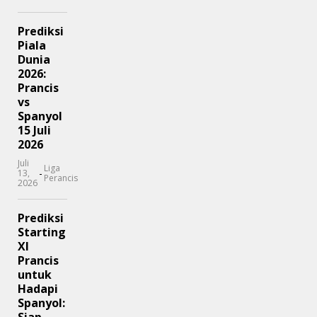
Prediksi
Piala
Dunia
2026:
Prancis
vs
Spanyol
15 Juli
2026
Juli
Liga
-
13,
Perancis
2026
Prediksi
Starting
XI
Prancis
untuk
Hadapi
Spanyol:
Siap