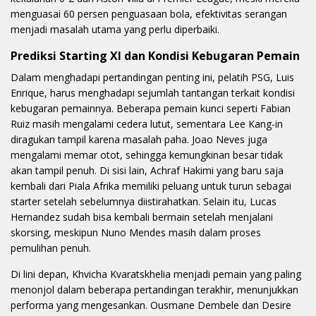
menguasai 60 persen penguasaan bola, efektivitas serangan
menjadi masalah utama yang perlu diperbaiki.
Prediksi Starting XI dan Kondisi Kebugaran Pemain
Dalam menghadapi pertandingan penting ini, pelatih PSG, Luis
Enrique, harus menghadapi sejumlah tantangan terkait kondisi
kebugaran pemainnya. Beberapa pemain kunci seperti Fabian
Ruiz masih mengalami cedera lutut, sementara Lee Kang-in
diragukan tampil karena masalah paha. Joao Neves juga
mengalami memar otot, sehingga kemungkinan besar tidak
akan tampil penuh. Di sisi lain, Achraf Hakimi yang baru saja
kembali dari Piala Afrika memiliki peluang untuk turun sebagai
starter setelah sebelumnya diistirahatkan. Selain itu, Lucas
Hernandez sudah bisa kembali bermain setelah menjalani
skorsing, meskipun Nuno Mendes masih dalam proses
pemulihan penuh.
Di lini depan, Khvicha Kvaratskhelia menjadi pemain yang paling
menonjol dalam beberapa pertandingan terakhir, menunjukkan
performa yang mengesankan. Ousmane Dembele dan Desire