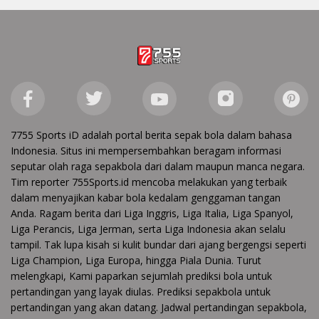
7755 Sports iD adalah portal berita sepak bola dalam bahasa
Indonesia. Situs ini mempersembahkan beragam informasi
seputar olah raga sepakbola dari dalam maupun manca negara.
Tim reporter 755Sports.id mencoba melakukan yang terbaik
dalam menyajikan kabar bola kedalam genggaman tangan
Anda. Ragam berita dari Liga Inggris, Liga Italia, Liga Spanyol,
Liga Perancis, Liga Jerman, serta Liga Indonesia akan selalu
tampil. Tak lupa kisah si kulit bundar dari ajang bergengsi seperti
Liga Champion, Liga Europa, hingga Piala Dunia. Turut
melengkapi, Kami paparkan sejumlah prediksi bola untuk
pertandingan yang layak diulas. Prediksi sepakbola untuk
pertandingan yang akan datang. Jadwal pertandingan sepakbola,