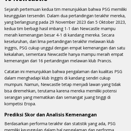
Sejarah pertemuan kedua tim menunjukkan bahwa PSG memiliki
keunggulan tersendiri. Dalam dua pertandingan terakhir mereka,
yang berlangsung pada 29 November 2023 dan 5 Oktober 2023,
kedua tim berbagi hasil imbang 1-1 dan Newcastle mampu
meraih kemenangan besar 4-1 di kandang mereka. Secara
keseluruhan, dari lima pertandingan terakhir melawan klub
Inggris, PSG cukup unggul dengan empat kemenangan dan satu
kekalahan, sementara Newcastle hanya mampu meraih empat
kemenangan dari 16 pertandingan melawan klub Prancis.
Catatan ini menunjukkan bahwa pengalaman dan kualitas PSG
dalam menghadapi klub Inggris di kandang sendiri cukup
mumpuni. Namun, Newcastle tetap menjadi lawan yang tidak
bisa diremehkan, terutama karena mereka memiliki potensi
serangan yang mematikan dan semangat juang tinggi di
kompetisi Eropa.
Prediksi Skor dan Analisis Kemenangan
Berdasarkan performa terakhir dan statistik yang ada, PSG
memiliki keunggulan dalam hal pengalaman dan performa