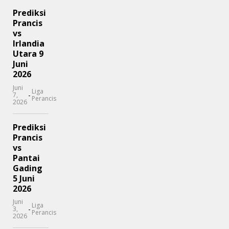
Prediksi
Prancis
vs
Irlandia
Utara 9
Juni
2026
Juni
Liga
-
7,
Perancis
2026
Prediksi
Prancis
vs
Pantai
Gading
5 Juni
2026
Juni
Liga
-
3,
Perancis
2026