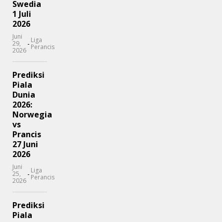
Swedia
1 Juli
2026
Juni
Liga
-
29,
Perancis
2026
Prediksi
Piala
Dunia
2026:
Norwegia
vs
Prancis
27 Juni
2026
Juni
Liga
-
25,
Perancis
2026
Prediksi
Piala