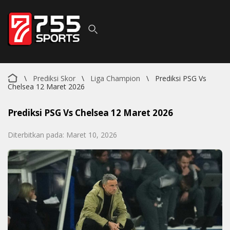
\
Prediksi Skor
\
Liga Champion
\
Prediksi PSG Vs
Chelsea 12 Maret 2026
Prediksi PSG Vs Chelsea 12 Maret 2026
Diterbitkan pada: Maret 10, 2026