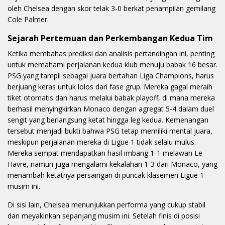
oleh Chelsea dengan skor telak 3-0 berkat penampilan gemilang
Cole Palmer.
Sejarah Pertemuan dan Perkembangan Kedua Tim
Ketika membahas prediksi dan analisis pertandingan ini, penting
untuk memahami perjalanan kedua klub menuju babak 16 besar.
PSG yang tampil sebagai juara bertahan Liga Champions, harus
berjuang keras untuk lolos dari fase grup. Mereka gagal meraih
tiket otomatis dan harus melalui babak playoff, di mana mereka
berhasil menyingkirkan Monaco dengan agregat 5-4 dalam duel
sengit yang berlangsung ketat hingga leg kedua. Kemenangan
tersebut menjadi bukti bahwa PSG tetap memiliki mental juara,
meskipun perjalanan mereka di Ligue 1 tidak selalu mulus.
Mereka sempat mendapatkan hasil imbang 1-1 melawan Le
Havre, namun juga mengalami kekalahan 1-3 dari Monaco, yang
menambah ketatnya persaingan di puncak klasemen Ligue 1
musim ini.
Di sisi lain, Chelsea menunjukkan performa yang cukup stabil
dan meyakinkan sepanjang musim ini. Setelah finis di posisi