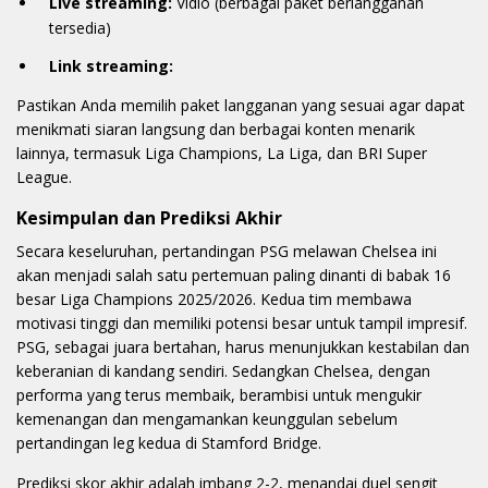
Live streaming:
Vidio (berbagai paket berlangganan
tersedia)
Link streaming:
Pastikan Anda memilih paket langganan yang sesuai agar dapat
menikmati siaran langsung dan berbagai konten menarik
lainnya, termasuk Liga Champions, La Liga, dan BRI Super
League.
Kesimpulan dan Prediksi Akhir
Secara keseluruhan, pertandingan PSG melawan Chelsea ini
akan menjadi salah satu pertemuan paling dinanti di babak 16
besar Liga Champions 2025/2026. Kedua tim membawa
motivasi tinggi dan memiliki potensi besar untuk tampil impresif.
PSG, sebagai juara bertahan, harus menunjukkan kestabilan dan
keberanian di kandang sendiri. Sedangkan Chelsea, dengan
performa yang terus membaik, berambisi untuk mengukir
kemenangan dan mengamankan keunggulan sebelum
pertandingan leg kedua di Stamford Bridge.
Prediksi skor akhir adalah
imbang 2-2
, menandai duel sengit