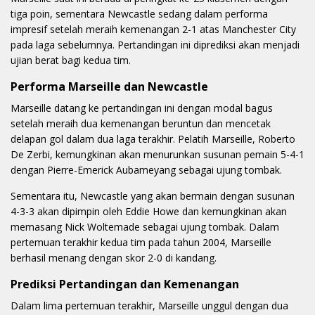
tiga poin, sementara Newcastle sedang dalam performa
impresif setelah meraih kemenangan 2-1 atas Manchester City
pada laga sebelumnya. Pertandingan ini diprediksi akan menjadi
ujian berat bagi kedua tim.
Performa Marseille dan Newcastle
Marseille datang ke pertandingan ini dengan modal bagus
setelah meraih dua kemenangan beruntun dan mencetak
delapan gol dalam dua laga terakhir. Pelatih Marseille, Roberto
De Zerbi, kemungkinan akan menurunkan susunan pemain 5-4-1
dengan Pierre-Emerick Aubameyang sebagai ujung tombak.
Sementara itu, Newcastle yang akan bermain dengan susunan
4-3-3 akan dipimpin oleh Eddie Howe dan kemungkinan akan
memasang Nick Woltemade sebagai ujung tombak. Dalam
pertemuan terakhir kedua tim pada tahun 2004, Marseille
berhasil menang dengan skor 2-0 di kandang.
Prediksi Pertandingan dan Kemenangan
Dalam lima pertemuan terakhir, Marseille unggul dengan dua