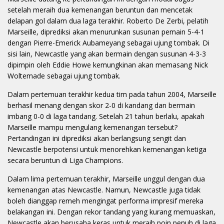
setelah meraih dua kemenangan beruntun dan mencetak
delapan gol dalam dua laga terakhir. Roberto De Zerbi, pelatih
Marseille, diprediksi akan menurunkan susunan pemain 5-4-1
dengan Pierre-Emerick Aubameyang sebagai ujung tombak. Di
sisi lain, Newcastle yang akan bermain dengan susunan 4-3-3
dipimpin oleh Eddie Howe kemungkinan akan memasang Nick
Woltemade sebagai ujung tombak.
Dalam pertemuan terakhir kedua tim pada tahun 2004, Marseille
berhasil menang dengan skor 2-0 di kandang dan bermain
imbang 0-0 di laga tandang. Setelah 21 tahun berlalu, apakah
Marseille mampu mengulang kemenangan tersebut?
Pertandingan ini diprediksi akan berlangsung sengit dan
Newcastle berpotensi untuk menorehkan kemenangan ketiga
secara beruntun di Liga Champions.
Dalam lima pertemuan terakhir, Marseille unggul dengan dua
kemenangan atas Newcastle. Namun, Newcastle juga tidak
boleh dianggap remeh mengingat performa impresif mereka
belakangan ini. Dengan rekor tandang yang kurang memuaskan,
Newcastle akan berusaha keras untuk meraih poin penuh di laga