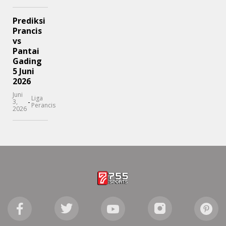
Prediksi
Prancis
vs
Pantai
Gading
5 Juni
2026
Juni
Liga
-
3,
Perancis
2026