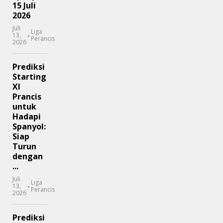
15 Juli
2026
Juli
Liga
-
13,
Perancis
2026
Prediksi
Starting
XI
Prancis
untuk
Hadapi
Spanyol:
Siap
Turun
dengan
...
Juli
Liga
-
13,
Perancis
2026
Prediksi