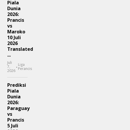
Piala
Dunia
2026:
Prancis
vs
Maroko
10 Juli
2026
Translated
...
Juli
Liga
-
7,
Perancis
2026
Prediksi
Piala
Dunia
2026:
Paraguay
vs
Prancis
5 Juli