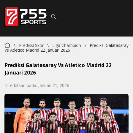
\
Prediksi Skor
\
Liga Champion
\
Prediksi Galatasaray
Vs Atletico Madrid 22 Januari 2026
Prediksi Galatasaray Vs Atletico Madrid 22
Januari 2026
Diterbitkan pada: Januari 21, 2026