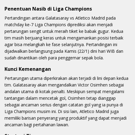
Penentuan Nasib di Liga Champions
Pertandingan antara Galatasaray vs Atletico Madrid pada
matchday ke-7 Liga Champions diprediksi akan menjadi
pertarungan sengit untuk meraih tiket ke babak gugur. Kedua
tim masih berjuang keras untuk mengamankan posisi terbaik
agar bisa melangkah ke fase selanjutnya. Pertandingan ini
dijadwalkan berlangsung pada Kamis (22/1) dini hari WIB dan
sudah dinantikan oleh para penggemar sepak bola.
Kunci Kemenangan
Pertarungan utama diperkirakan akan terjadi di lini depan kedua
tim. Galatasaray akan mengandalkan Victor Osimhen sebagai
andalan utama di kotak penalti. Meskipun sempat mengalami
tantangan dalam mencetak gol, Osimhen tetap dianggap
sebagai ancaman serius dengan catatan gol yang ia punya di
Liga Champions musim ini. Di sisi lain, Atletico Madrid juga
memiliki barisan penyerang yang produktif yang dapat menjadi
ancaman bagi pertahanan lawan.