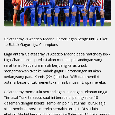
Galatasaray vs Atletico Madrid: Pertarungan Sengit untuk Tiket
ke Babak Gugur Liga Champions
Laga antara Galatasaray vs Atletico Madrid pada matchday ke-7
Liga Champions diprediksi akan menjadi pertandingan yang
sarat tensi. Kedua tim masih berjuang keras untuk
mengamankan tiket ke babak gugur. Pertandingan ini akan
berlangsung pada Kamis (22/1) dini hari WIB dan memiliki
potensi besar untuk menentukan nasib musim Eropa mereka.
Galatasaray memasuki pertandingan ini dengan tekanan tinggi.
Tim asal Turki tersebut saat ini berada di peringkat ke-18
klasemen dengan koleksi sembilan poin. Satu hasil buruk saja
bisa membuat posisi mereka semakin terjepit. Di sisi lain,
Atletico Madrid berada di peringkat ke-8 dengan 12 poin, namun