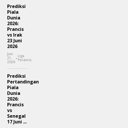
Prediksi
Piala
Dunia
2026:
Prancis
vs Irak
23 Juni
2026
Juni
Liga
-
21,
Perancis
2026
Prediksi
Pertandingan
Piala
Dunia
2026:
Prancis
vs
Senegal
17 Juni ...