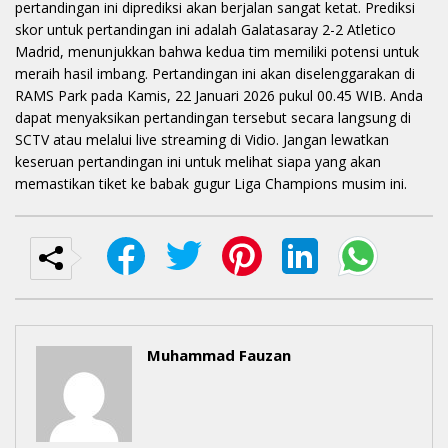
pertandingan ini diprediksi akan berjalan sangat ketat. Prediksi
skor untuk pertandingan ini adalah Galatasaray 2-2 Atletico
Madrid, menunjukkan bahwa kedua tim memiliki potensi untuk
meraih hasil imbang. Pertandingan ini akan diselenggarakan di
RAMS Park pada Kamis, 22 Januari 2026 pukul 00.45 WIB. Anda
dapat menyaksikan pertandingan tersebut secara langsung di
SCTV atau melalui live streaming di Vidio. Jangan lewatkan
keseruan pertandingan ini untuk melihat siapa yang akan
memastikan tiket ke babak gugur Liga Champions musim ini.
Muhammad Fauzan