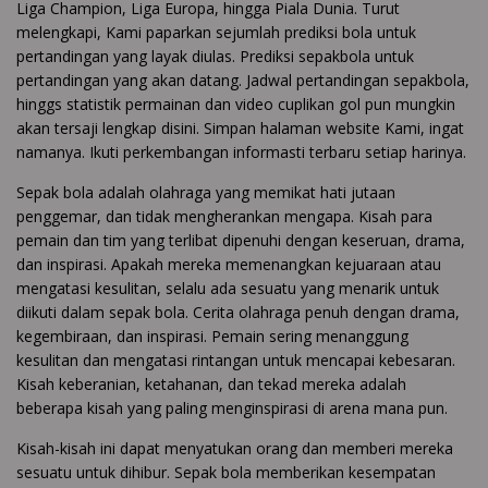
Liga Champion, Liga Europa, hingga Piala Dunia. Turut
melengkapi, Kami paparkan sejumlah prediksi bola untuk
pertandingan yang layak diulas. Prediksi sepakbola untuk
pertandingan yang akan datang. Jadwal pertandingan sepakbola,
hinggs statistik permainan dan video cuplikan gol pun mungkin
akan tersaji lengkap disini. Simpan halaman website Kami, ingat
namanya. Ikuti perkembangan informasti terbaru setiap harinya.
Sepak bola adalah olahraga yang memikat hati jutaan
penggemar, dan tidak mengherankan mengapa. Kisah para
pemain dan tim yang terlibat dipenuhi dengan keseruan, drama,
dan inspirasi. Apakah mereka memenangkan kejuaraan atau
mengatasi kesulitan, selalu ada sesuatu yang menarik untuk
diikuti dalam sepak bola. Cerita olahraga penuh dengan drama,
kegembiraan, dan inspirasi. Pemain sering menanggung
kesulitan dan mengatasi rintangan untuk mencapai kebesaran.
Kisah keberanian, ketahanan, dan tekad mereka adalah
beberapa kisah yang paling menginspirasi di arena mana pun.
Kisah-kisah ini dapat menyatukan orang dan memberi mereka
sesuatu untuk dihibur. Sepak bola memberikan kesempatan