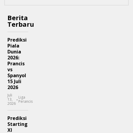
Berita
Terbaru
Prediksi
Piala
Dunia
2026:
Prancis
vs
Spanyol
15 Juli
2026
Juli
Liga
-
13,
Perancis
2026
Prediksi
Starting
XI