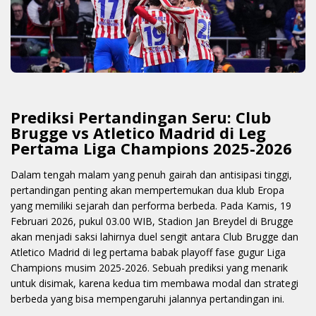
Prediksi Pertandingan Seru: Club
Brugge vs Atletico Madrid di Leg
Pertama Liga Champions 2025-2026
Dalam tengah malam yang penuh gairah dan antisipasi tinggi,
pertandingan penting akan mempertemukan dua klub Eropa
yang memiliki sejarah dan performa berbeda. Pada Kamis, 19
Februari 2026, pukul 03.00 WIB, Stadion Jan Breydel di Brugge
akan menjadi saksi lahirnya duel sengit antara Club Brugge dan
Atletico Madrid di leg pertama babak playoff fase gugur Liga
Champions musim 2025-2026. Sebuah prediksi yang menarik
untuk disimak, karena kedua tim membawa modal dan strategi
berbeda yang bisa mempengaruhi jalannya pertandingan ini.