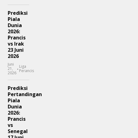
Prediksi
Piala
Dunia
2026:
Prancis
vs Irak
23 Juni
2026
Juni
Liga
-
21,
Perancis
2026
Prediksi
Pertandingan
Piala
Dunia
2026:
Prancis
vs
Senegal
17 Juni ...