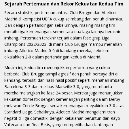
Sejarah Pertemuan dan Rekor Kekuatan Kedua Tim
Secara statistik, pertemuan antara Club Brugge dan Atletico
Madrid di kompetisi UEFA cukup seimbang dan penuh dinamika.
Dari delapan pertandingan sebelumnya, masing-masing tim
meraih tiga kemenangan, sementara dua laga lainnya berakhir
imbang. Pertemuan terakhir terjadi dalam fase grup Liga
Champions 2022/2023, di mana Club Brugge mampu menahan
imbang Atletico Madrid 0-0 di kandang mereka, sebelum
dikalahkan 2-0 dalam pertandingan kedua di Madrid.
Musim ini, kedua tim menunjukkan performa yang cukup
berbeda. Club Brugge tampil agresif dan penuh percaya diri di
kandang, terbukti dari hasil-hasil positif seperti menahan imbang
Barcelona 3-3 dan melibas Marseille 3-0, yang membantu
mereka melangkah ke fase 24 besar. Mereka juga menunjukkan
kekuatan domestik dengan kemenangan penting dalam Derby
melawan Cercle Brugge serta kemenangan meyakinkan 3-0 atas
Standard Liege. Sebaliknya, Atletico Madrid mengalami tren
negatif di liga domestik, dengan kekalahan beruntun dari Rayo
Vallecano dan Real Betis, yang memperlihatkan tantangan