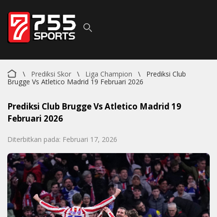
\
Prediksi Skor
\
Liga Champion
\
Prediksi Club
Brugge Vs Atletico Madrid 19 Februari 2026
Prediksi Club Brugge Vs Atletico Madrid 19
Februari 2026
Diterbitkan pada: Februari 17, 2026