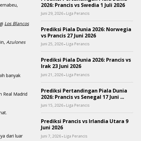
2026: Prancis vs Swedia 1 Juli 2026
Bernabeu,
-
Juni 29, 2026
Liga Perancis
agi
Los Blancos
Prediksi Piala Dunia 2026: Norwegia
vs Prancis 27 Juni 2026
in,
Azulones
-
Juni 25, 2026
Liga Perancis
Prediksi Piala Dunia 2026: Prancis vs
Irak 23 Juni 2026
-
Juni 21, 2026
Liga Perancis
bih banyak
Prediksi Pertandingan Piala Dunia
n Real Madrid
2026: Prancis vs Senegal 17 Juni ...
-
Juni 15, 2026
Liga Perancis
hat.
Prediksi Prancis vs Irlandia Utara 9
Juni 2026
a dari luar
-
Juni 7, 2026
Liga Perancis