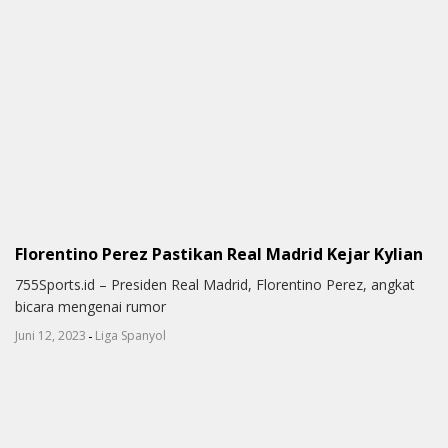
Florentino Perez Pastikan Real Madrid Kejar Kylian
755Sports.id – Presiden Real Madrid, Florentino Perez, angkat
bicara mengenai rumor
-
Juni 12, 2023
Liga Spanyol