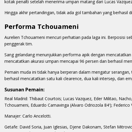
kotak penalti setelah menerima umpan matang dari Lucas Vazquez.
Hingga akhir pertandingan, tidak ada gol tambahan yang berhasil d
Performa Tchouameni
Aurelien Tchouameni mencuri perhatian pada laga ini. Berposisi se
penggerak tim.
Sang gelandang menunjukkan performa apik dengan mencatatkan tiga
mencatatkan akurasi umpan mencapai 96 persen dan berhasil me
Pemain muda ini tidak hanya berperan dalam mengatur serangan, te
berhasil mencatatkan satu kali clearence, dua kali intersep, dan 
Susunan Pemain:
Real Madrid: Thibaut Courtois; Lucas Vazquez, Eder Militao, Nacho,
Tchouameni, Eduardo Camavinga (Alvaro Odriozola 84′); Federico Va
Manajer: Carlo Ancelotti.
Getafe: David Soria, Juan Iglesias, Djene Dakonam, Stefan Mitrovic