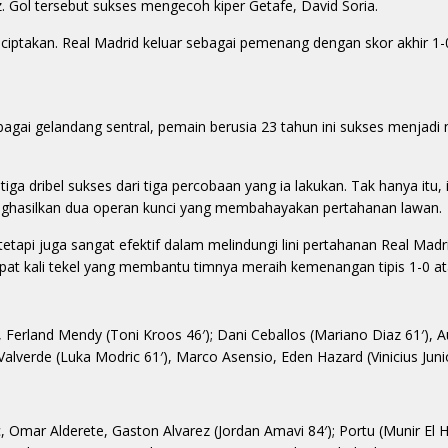
 Gol tersebut sukses mengecoh kiper Getafe, David Soria.
iciptakan. Real Madrid keluar sebagai pemenang dengan skor akhir 1-
bagai gelandang sentral, pemain berusia 23 tahun ini sukses menjadi
 dribel sukses dari tiga percobaan yang ia lakukan. Tak hanya itu, 
nghasilkan dua operan kunci yang membahayakan pertahanan lawan.
tapi juga sangat efektif dalam melindungi lini pertahanan Real Mad
empat kali tekel yang membantu timnya meraih kemenangan tipis 1-0 at
 Ferland Mendy (Toni Kroos 46′); Dani Ceballos (Mariano Diaz 61′), A
lverde (Luka Modric 61′), Marco Asensio, Eden Hazard (Vinicius Junio
, Omar Alderete, Gaston Alvarez (Jordan Amavi 84′); Portu (Munir El H