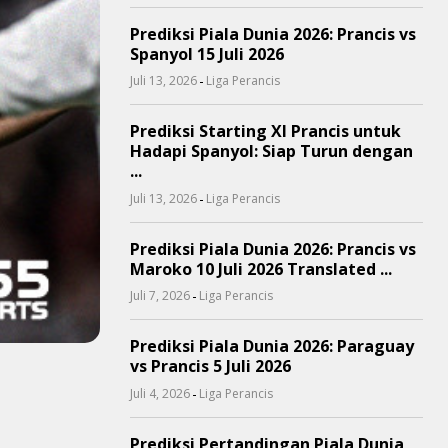
Prediksi Piala Dunia 2026: Prancis vs
Spanyol 15 Juli 2026
-
Juli 13, 2026
Liga Perancis
Prediksi Starting XI Prancis untuk
Hadapi Spanyol: Siap Turun dengan
...
-
Juli 13, 2026
Liga Perancis
Prediksi Piala Dunia 2026: Prancis vs
Maroko 10 Juli 2026 Translated ...
-
Juli 7, 2026
Liga Perancis
Prediksi Piala Dunia 2026: Paraguay
vs Prancis 5 Juli 2026
-
Juli 4, 2026
Liga Perancis
Prediksi Pertandingan Piala Dunia