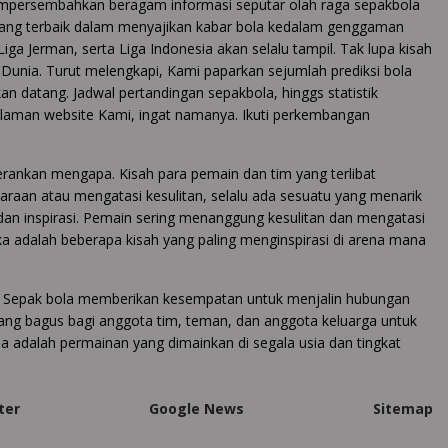
 mempersembahkan beragam informasi seputar olah raga sepakbola
ang terbaik dalam menyajikan kabar bola kedalam genggaman
 Liga Jerman, serta Liga Indonesia akan selalu tampil. Tak lupa kisah
la Dunia. Turut melengkapi, Kami paparkan sejumlah prediksi bola
an datang. Jadwal pertandingan sepakbola, hinggs statistik
halaman website Kami, ingat namanya. Ikuti perkembangan
rankan mengapa. Kisah para pemain dan tim yang terlibat
raan atau mengatasi kesulitan, selalu ada sesuatu yang menarik
dan inspirasi. Pemain sering menanggung kesulitan dan mengatasi
a adalah beberapa kisah yang paling menginspirasi di arena mana
r. Sepak bola memberikan kesempatan untuk menjalin hubungan
yang bagus bagi anggota tim, teman, dan anggota keluarga untuk
 adalah permainan yang dimainkan di segala usia dan tingkat
ter
Google News
Sitemap