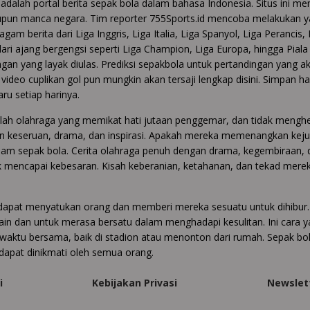
 adalah portal berita sepak bola dalam bahasa Indonesia. Situs ini
upun manca negara. Tim reporter 755Sports.id mencoba melakukan y
gam berita dari Liga Inggris, Liga Italia, Liga Spanyol, Liga Perancis,
 dari ajang bergengsi seperti Liga Champion, Liga Europa, hingga Pia
gan yang layak diulas. Prediksi sepakbola untuk pertandingan yang ak
video cuplikan gol pun mungkin akan tersaji lengkap disini. Simpan 
aru setiap harinya.
lah olahraga yang memikat hati jutaan penggemar, dan tidak menghe
n keseruan, drama, dan inspirasi. Apakah mereka memenangkan kejua
dalam sepak bola. Cerita olahraga penuh dengan drama, kegembiraan, 
k mencapai kebesaran. Kisah keberanian, ketahanan, dan tekad merek
i dapat menyatukan orang dan memberi mereka sesuatu untuk dihibu
ain dan untuk merasa bersatu dalam menghadapi kesulitan. Ini cara 
aktu bersama, baik di stadion atau menonton dari rumah. Sepak bola
apat dinikmati oleh semua orang.
i
Kebijakan Privasi
Newslet