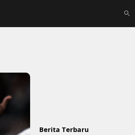
Berita Terbaru