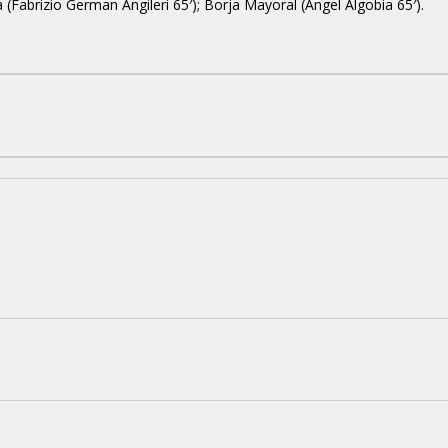
Fabrizio German Angileri 65′); Borja Mayoral (Angel Algobia 65′).