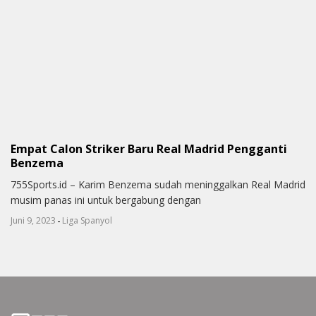
Empat Calon Striker Baru Real Madrid Pengganti
Benzema
755Sports.id – Karim Benzema sudah meninggalkan Real Madrid
musim panas ini untuk bergabung dengan
-
Juni 9, 2023
Liga Spanyol