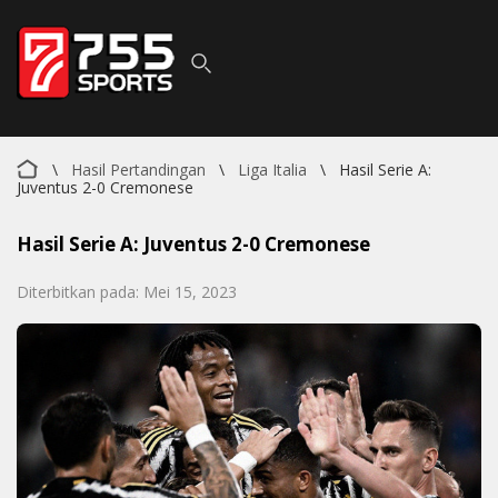
\
Hasil Pertandingan
\
Liga Italia
\
Hasil Serie A:
Juventus 2-0 Cremonese
Hasil Serie A: Juventus 2-0 Cremonese
Diterbitkan pada: Mei 15, 2023