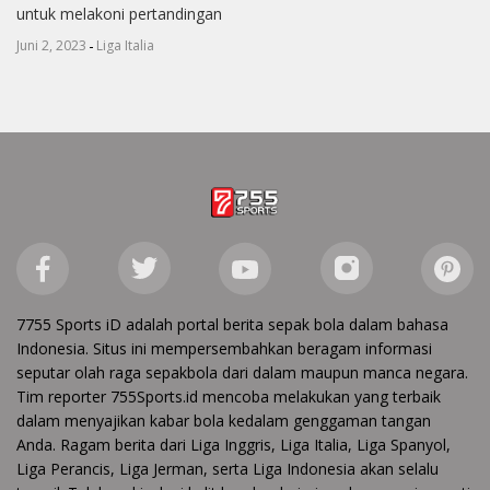
untuk melakoni pertandingan
-
Juni 2, 2023
Liga Italia
7755 Sports iD adalah portal berita sepak bola dalam bahasa
Indonesia. Situs ini mempersembahkan beragam informasi
seputar olah raga sepakbola dari dalam maupun manca negara.
Tim reporter 755Sports.id mencoba melakukan yang terbaik
dalam menyajikan kabar bola kedalam genggaman tangan
Anda. Ragam berita dari Liga Inggris, Liga Italia, Liga Spanyol,
Liga Perancis, Liga Jerman, serta Liga Indonesia akan selalu