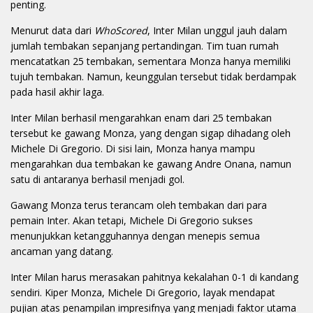
penting.
Menurut data dari
WhoScored
, Inter Milan unggul jauh dalam
jumlah tembakan sepanjang pertandingan. Tim tuan rumah
mencatatkan 25 tembakan, sementara Monza hanya memiliki
tujuh tembakan. Namun, keunggulan tersebut tidak berdampak
pada hasil akhir laga.
Inter Milan berhasil mengarahkan enam dari 25 tembakan
tersebut ke gawang Monza, yang dengan sigap dihadang oleh
Michele Di Gregorio. Di sisi lain, Monza hanya mampu
mengarahkan dua tembakan ke gawang Andre Onana, namun
satu di antaranya berhasil menjadi gol.
Gawang Monza terus terancam oleh tembakan dari para
pemain Inter. Akan tetapi, Michele Di Gregorio sukses
menunjukkan ketangguhannya dengan menepis semua
ancaman yang datang.
Inter Milan harus merasakan pahitnya kekalahan 0-1 di kandang
sendiri. Kiper Monza, Michele Di Gregorio, layak mendapat
pujian atas penampilan impresifnya yang menjadi faktor utama