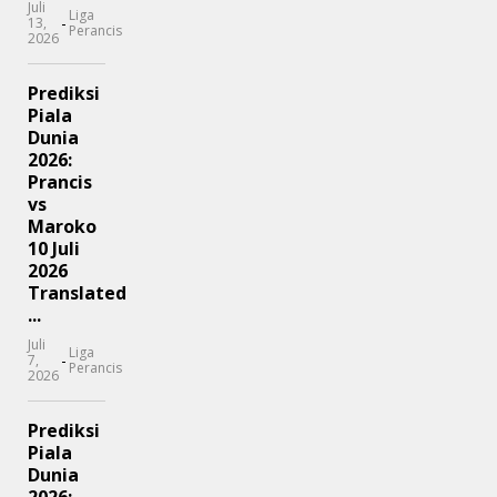
Juli
Liga
-
13,
Perancis
2026
Prediksi
Piala
Dunia
2026:
Prancis
vs
Maroko
10 Juli
2026
Translated
...
Juli
Liga
-
7,
Perancis
2026
Prediksi
Piala
Dunia
2026: