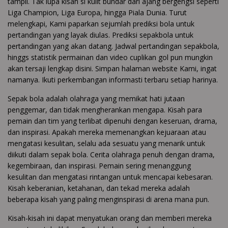
tampil. Tak lupa kisah si kulit bundar dari ajang bergengsi seperti
Liga Champion, Liga Europa, hingga Piala Dunia. Turut
melengkapi, Kami paparkan sejumlah prediksi bola untuk
pertandingan yang layak diulas. Prediksi sepakbola untuk
pertandingan yang akan datang. Jadwal pertandingan sepakbola,
hinggs statistik permainan dan video cuplikan gol pun mungkin
akan tersaji lengkap disini. Simpan halaman website Kami, ingat
namanya. Ikuti perkembangan informasti terbaru setiap harinya.
Sepak bola adalah olahraga yang memikat hati jutaan
penggemar, dan tidak mengherankan mengapa. Kisah para
pemain dan tim yang terlibat dipenuhi dengan keseruan, drama,
dan inspirasi. Apakah mereka memenangkan kejuaraan atau
mengatasi kesulitan, selalu ada sesuatu yang menarik untuk
diikuti dalam sepak bola. Cerita olahraga penuh dengan drama,
kegembiraan, dan inspirasi. Pemain sering menanggung
kesulitan dan mengatasi rintangan untuk mencapai kebesaran.
Kisah keberanian, ketahanan, dan tekad mereka adalah
beberapa kisah yang paling menginspirasi di arena mana pun.
Kisah-kisah ini dapat menyatukan orang dan memberi mereka