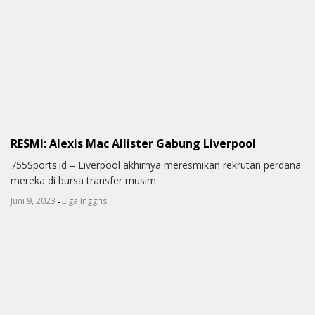
RESMI: Alexis Mac Allister Gabung Liverpool
755Sports.id – Liverpool akhirnya meresmikan rekrutan perdana
mereka di bursa transfer musim
-
Juni 9, 2023
Liga Inggris