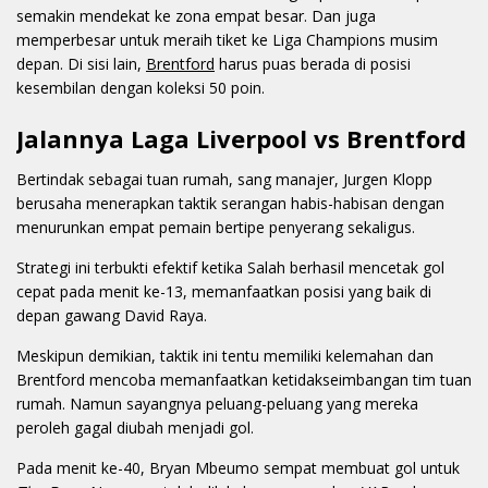
semakin mendekat ke zona empat besar. Dan juga
memperbesar untuk meraih tiket ke Liga Champions musim
depan. Di sisi lain,
Brentford
harus puas berada di posisi
kesembilan dengan koleksi 50 poin.
Jalannya Laga Liverpool vs Brentford
Bertindak sebagai tuan rumah, sang manajer, Jurgen Klopp
berusaha menerapkan taktik serangan habis-habisan dengan
menurunkan empat pemain bertipe penyerang sekaligus.
Strategi ini terbukti efektif ketika Salah berhasil mencetak gol
cepat pada menit ke-13, memanfaatkan posisi yang baik di
depan gawang David Raya.
Meskipun demikian, taktik ini tentu memiliki kelemahan dan
Brentford mencoba memanfaatkan ketidakseimbangan tim tuan
rumah. Namun sayangnya peluang-peluang yang mereka
peroleh gagal diubah menjadi gol.
Pada menit ke-40, Bryan Mbeumo sempat membuat gol untuk