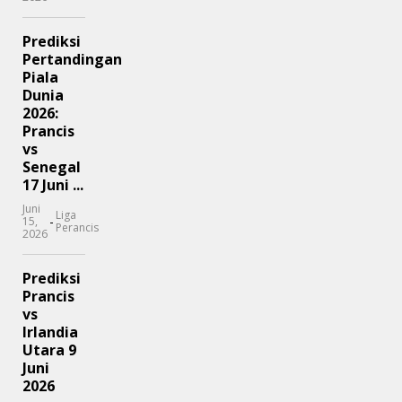
Prediksi
Pertandingan
Piala
Dunia
2026:
Prancis
vs
Senegal
17 Juni ...
Juni
Liga
-
15,
Perancis
2026
Prediksi
Prancis
vs
Irlandia
Utara 9
Juni
2026