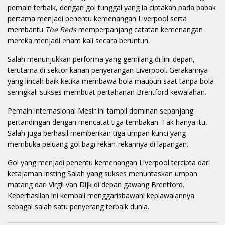
pemain terbaik, dengan gol tunggal yang ia ciptakan pada babak
pertama menjadi penentu kemenangan Liverpool serta
membantu
The Reds
memperpanjang catatan kemenangan
mereka menjadi enam kali secara beruntun.
Salah menunjukkan performa yang gemilang di lini depan,
terutama di sektor kanan penyerangan Liverpool. Gerakannya
yang lincah baik ketika membawa bola maupun saat tanpa bola
seringkali sukses membuat pertahanan Brentford kewalahan.
Pemain internasional Mesir ini tampil dominan sepanjang
pertandingan dengan mencatat tiga tembakan. Tak hanya itu,
Salah juga berhasil memberikan tiga umpan kunci yang
membuka peluang gol bagi rekan-rekannya di lapangan.
Gol yang menjadi penentu kemenangan Liverpool tercipta dari
ketajaman insting Salah yang sukses menuntaskan umpan
matang dari Virgil van Dijk di depan gawang Brentford.
Keberhasilan ini kembali menggarisbawahi kepiawaiannya
sebagai salah satu penyerang terbaik dunia.