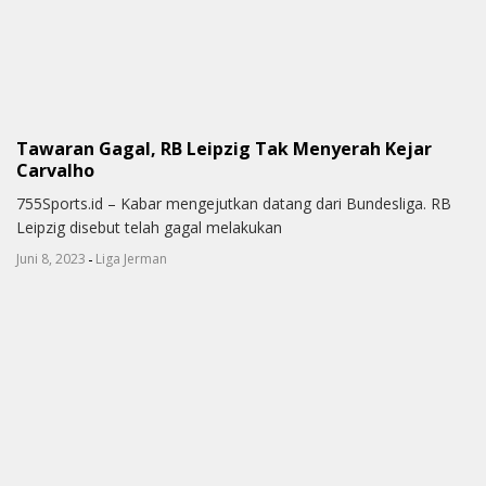
Tawaran Gagal, RB Leipzig Tak Menyerah Kejar
Carvalho
755Sports.id – Kabar mengejutkan datang dari Bundesliga. RB
Leipzig disebut telah gagal melakukan
-
Juni 8, 2023
Liga Jerman