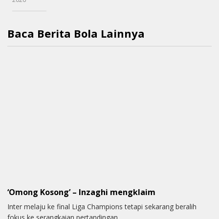
Baca Berita Bola Lainnya
‘Omong Kosong’ – Inzaghi mengklaim
Inter melaju ke final Liga Champions tetapi sekarang beralih
fokus ke serangkaian pertandingan