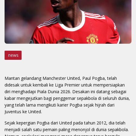
news
Mantan gelandang Manchester United, Paul Pogba, telah
didesak untuk kembali ke Liga Premier untuk mempersiapkan
diri menghadapi Piala Dunia 2026. Desakan ini datang sebagai
kabar mengejutkan bagi penggemar sepakbola di seluruh dunia,
yang telah lama mengikuti karier Pogba sejak hijrah dari
Juventus ke United.
Sejak kepergian Pogba dari United pada tahun 2012, dia telah
menjadi salah satu pemain paling menonjol di dunia sepakbola.