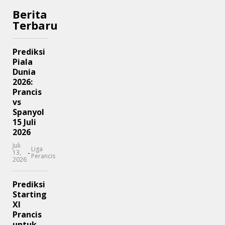
Berita
Terbaru
Prediksi
Piala
Dunia
2026:
Prancis
vs
Spanyol
15 Juli
2026
Juli
Liga
-
13,
Perancis
2026
Prediksi
Starting
XI
Prancis
untuk