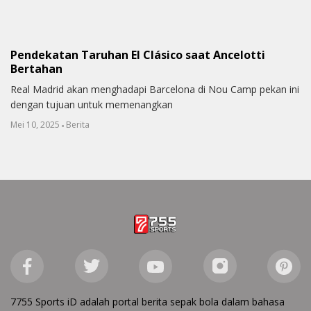
Pendekatan Taruhan El Clásico saat Ancelotti
Bertahan
Real Madrid akan menghadapi Barcelona di Nou Camp pekan ini
dengan tujuan untuk memenangkan
-
Mei 10, 2025
Berita
7755 Sports iD adalah portal berita sepak bola dalam bahasa