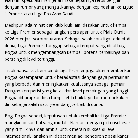
Namun, spekulasi mengenai masa depannya terus bergulir,
dengan rumor yang mengaitkannya dengan kepindahan ke Ligue
1 Prancis atau Liga Pro Arab Saudi.
Meskipun ada minat dari klub-klub lain, desakan untuk kembali
ke Liga Premier sebagai langkah persiapan untuk Piala Dunia
2026 menjadi sorotan utama. Sebagai salah satu liga terkuat di
dunia, Liga Premier dianggap sebagai tempat yang ideal bagi
Pogba untuk mengembangkan kembali potensi terbaiknya dan
bersaing di level tertinggi.
Tidak hanya itu, bermain di Liga Premier juga akan memberikan
Pogba kesempatan untuk beradaptasi dengan gaya permainan
yang berbeda dan meningkatkan kualitasnya sebagai pemain.
Dengan kompetisi yang ketat dan level persaingan yang tinggi,
Pogba diharapkan bisa tampil lebih baik lagi dan membuktikan
diri sebagai salah satu gelandang terbaik di dunia.
Bagi Pogba sendiri, keputusan untuk kembali ke Liga Premier
mungkin bukan hal yang mudah. Namun, dengan potensi besar
yang dimilikinya dan ambisi untuk meraih sukses di level
internasional, langkah ini dapat menjadi pendorong bagi karier