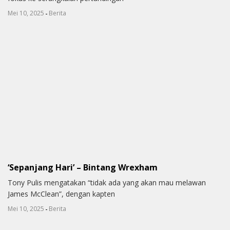
-
Mei 10, 2025
Berita
‘Sepanjang Hari’ – Bintang Wrexham
Tony Pulis mengatakan “tidak ada yang akan mau melawan
James McClean”, dengan kapten
-
Mei 10, 2025
Berita