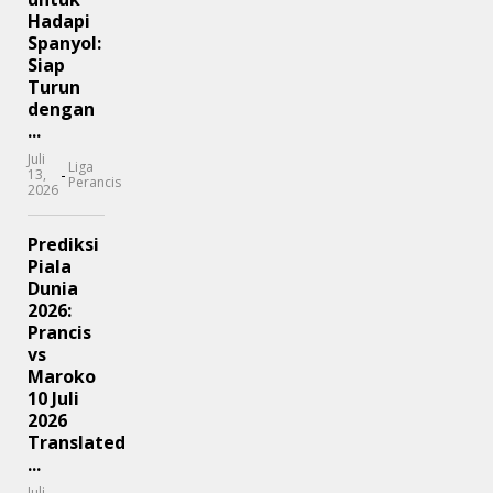
Hadapi
Spanyol:
Siap
Turun
dengan
...
Juli
Liga
-
13,
Perancis
2026
Prediksi
Piala
Dunia
2026:
Prancis
vs
Maroko
10 Juli
2026
Translated
...
Juli