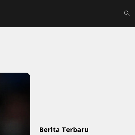
Berita Terbaru