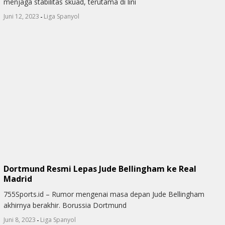
menjaga stabilitas skuad, terutama di lini
-
Juni 12, 2023
Liga Spanyol
Dortmund Resmi Lepas Jude Bellingham ke Real
Madrid
755Sports.id – Rumor mengenai masa depan Jude Bellingham
akhirnya berakhir. Borussia Dortmund
-
Juni 8, 2023
Liga Spanyol