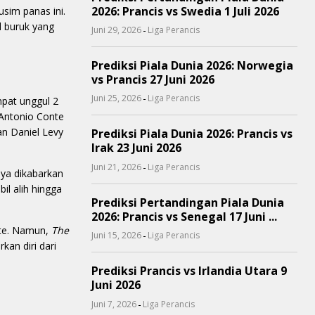
2026: Prancis vs Swedia 1 Juli 2026
sim panas ini.
l buruk yang
-
Juni 29, 2026
Liga Perancis
Prediksi Piala Dunia 2026: Norwegia
vs Prancis 27 Juni 2026
-
Juni 25, 2026
Liga Perancis
pat unggul 2
 Antonio Conte
an Daniel Levy
Prediksi Piala Dunia 2026: Prancis vs
Irak 23 Juni 2026
-
Juni 21, 2026
Liga Perancis
ya dikabarkan
il alih hingga
Prediksi Pertandingan Piala Dunia
2026: Prancis vs Senegal 17 Juni ...
nte. Namun,
The
-
Juni 15, 2026
Liga Perancis
an diri dari
Prediksi Prancis vs Irlandia Utara 9
Juni 2026
-
Juni 7, 2026
Liga Perancis