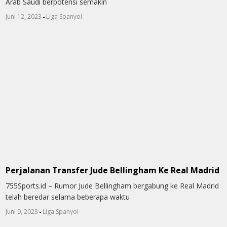
Arab Saudi berpotensi semakin
-
Juni 12, 2023
Liga Spanyol
Perjalanan Transfer Jude Bellingham Ke Real Madrid
755Sports.id – Rumor Jude Bellingham bergabung ke Real Madrid
telah beredar selama beberapa waktu
-
Juni 9, 2023
Liga Spanyol