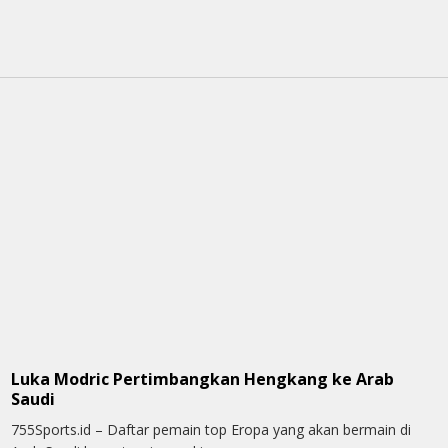
Luka Modric Pertimbangkan Hengkang ke Arab
Saudi
755Sports.id – Daftar pemain top Eropa yang akan bermain di