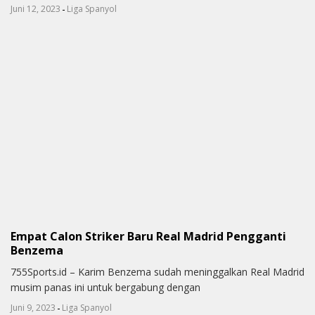
-
Juni 12, 2023
Liga Spanyol
Empat Calon Striker Baru Real Madrid Pengganti
Benzema
755Sports.id – Karim Benzema sudah meninggalkan Real Madrid
musim panas ini untuk bergabung dengan
-
Juni 9, 2023
Liga Spanyol