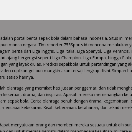
 adalah portal berita sepak bola dalam bahasa Indonesia. Situs ini
upun manca negara. Tim reporter 755Sports.id mencoba melakukan y
gam berita dari Liga Inggris, Liga Italia, Liga Spanyol, Liga Perancis,
 dari ajang bergengsi seperti Liga Champion, Liga Europa, hingga Pia
gan yang layak diulas. Prediksi sepakbola untuk pertandingan yang ak
video cuplikan gol pun mungkin akan tersaji lengkap disini. Simpan 
aru setiap harinya.
lah olahraga yang memikat hati jutaan penggemar, dan tidak menghe
n keseruan, drama, dan inspirasi. Apakah mereka memenangkan kejua
dalam sepak bola. Cerita olahraga penuh dengan drama, kegembiraan, 
k mencapai kebesaran. Kisah keberanian, ketahanan, dan tekad merek
i dapat menyatukan orang dan memberi mereka sesuatu untuk dihibu
ain dan untuk merasa bersatu dalam menghadapi kesulitan. Ini cara 