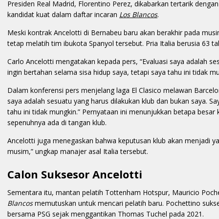
Presiden Real Madrid, Florentino Perez, dikabarkan tertarik dengan
kandidat kuat dalam daftar incaran
Los Blancos
.
Meski kontrak Ancelotti di Bernabeu baru akan berakhir pada mus
tetap melatih tim ibukota Spanyol tersebut. Pria Italia berusia 63
Carlo Ancelotti mengatakan kepada pers, “Evaluasi saya adalah s
ingin bertahan selama sisa hidup saya, tetapi saya tahu ini tidak
Dalam konferensi pers menjelang laga El Clasico melawan Barcelo
saya adalah sesuatu yang harus dilakukan klub dan bukan saya. Sa
tahu ini tidak mungkin.” Pernyataan ini menunjukkan betapa besar
sepenuhnya ada di tangan klub.
Ancelotti juga menegaskan bahwa keputusan klub akan menjadi yan
musim,” ungkap manajer asal Italia tersebut.
Calon Suksesor Ancelotti
Sementara itu, mantan pelatih Tottenham Hotspur, Mauricio Pochet
Blancos
memutuskan untuk mencari pelatih baru. Pochettino suk
bersama PSG sejak menggantikan Thomas Tuchel pada 2021.