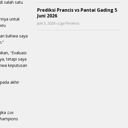
di salah satu
Prediksi Prancis vs Pantai Gading 5
Juni 2026
annya untuk
-
Juni 3, 2026
Liga Perancis
abeu
akan bahwa saya
.”
kan, “Evaluasi
a, tetapi saya
bahwa keputusan
pada akhir
jika
Los
Champions