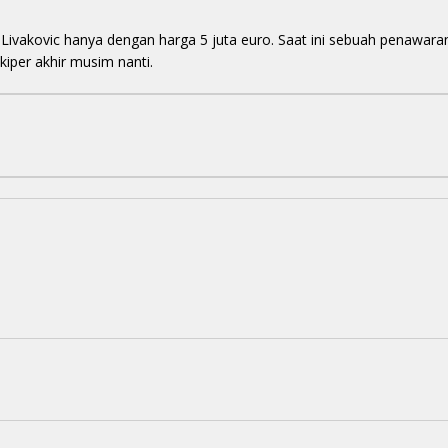
vakovic hanya dengan harga 5 juta euro. Saat ini sebuah penawara
kiper akhir musim nanti.