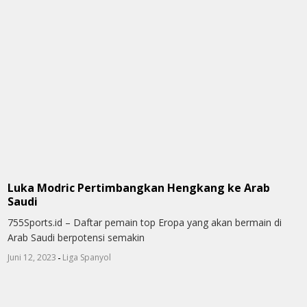
Luka Modric Pertimbangkan Hengkang ke Arab
Saudi
755Sports.id – Daftar pemain top Eropa yang akan bermain di
Arab Saudi berpotensi semakin
-
Juni 12, 2023
Liga Spanyol