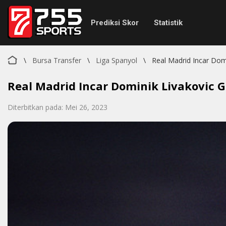
Prediksi Skor
Statistik
\
Bursa Transfer
\
Liga Spanyol
\
Real Madrid Incar Domi
Real Madrid Incar Dominik Livakovic 
Diterbitkan pada: Mei 26, 2023