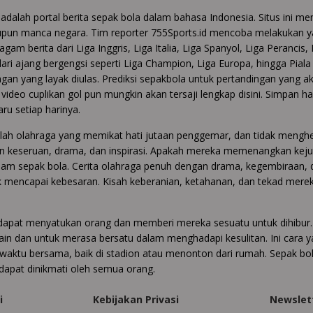
 adalah portal berita sepak bola dalam bahasa Indonesia. Situs ini
upun manca negara. Tim reporter 755Sports.id mencoba melakukan y
gam berita dari Liga Inggris, Liga Italia, Liga Spanyol, Liga Perancis,
 dari ajang bergengsi seperti Liga Champion, Liga Europa, hingga Pia
gan yang layak diulas. Prediksi sepakbola untuk pertandingan yang ak
video cuplikan gol pun mungkin akan tersaji lengkap disini. Simpan 
aru setiap harinya.
lah olahraga yang memikat hati jutaan penggemar, dan tidak menghe
n keseruan, drama, dan inspirasi. Apakah mereka memenangkan kejua
dalam sepak bola. Cerita olahraga penuh dengan drama, kegembiraan, 
k mencapai kebesaran. Kisah keberanian, ketahanan, dan tekad merek
i dapat menyatukan orang dan memberi mereka sesuatu untuk dihibu
ain dan untuk merasa bersatu dalam menghadapi kesulitan. Ini cara 
aktu bersama, baik di stadion atau menonton dari rumah. Sepak bola
apat dinikmati oleh semua orang.
i
Kebijakan Privasi
Newslet