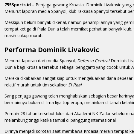
755Sports.id
– Penjaga gawang Kroasia, Dominik Livakovic yang m
Menurut laporan media Spanyol, klub raksasa Spanyol tersebut be
Meskipun belum banyak dikenal, namun penampilannya yang gemi
tempat ketiga di Piala Dunia telah memikat perhatian banyak klub
masih cukup murah.
Performa Dominik Livakovic
Menurut laporan dari media Spanyol,
Defensa Central
Dominik Liv
Dunia bagi Kroasia tersebut sebagai pengganti yang cocok untuk An
Mereka dikabarkan sangat siap untuk mengeluarkan dana sebesar 
relatif murah untuk tim sekaliber
El Real
.
Sang penjaga gawang telah menghabiskan sebagian besar karirnya
bermainnya bukan di lima liga top eropa, melainkan di tanah kelahi
Pemain 28 tahun tersebut lulus dari Akademi NK Zadar sebelum 
melambung tinggi ketika tampil di panggung internasional.
Dirinya menjadi sorotan saat membawa Kroasia meraih tempat keti