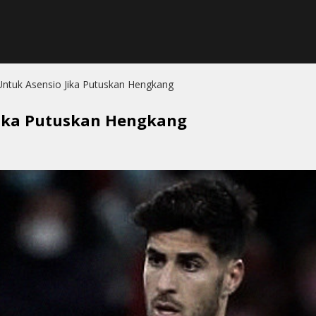
 Untuk Asensio Jika Putuskan Hengkang
 Jika Putuskan Hengkang