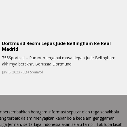
Dortmund Resmi Lepas Jude Bellingham ke Real
Madrid
755Sports.id – Rumor mengenai masa depan Jude Bellingham
akhirnya berakhir. Borussia Dortmund
-
Juni 8, 2023
Liga Spanyol
 mempersembahkan beragam informasi seputar olah raga sepakbola
ang terbaik dalam menyajikan kabar bola kedalam genggaman
 Liga Jerman, serta Liga Indonesia akan selalu tampil. Tak lupa kisah