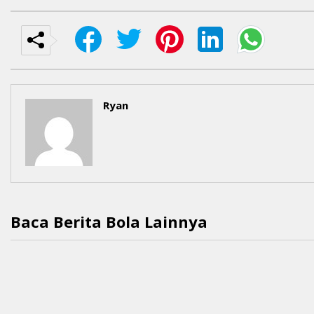
Ryan
Baca Berita Bola Lainnya