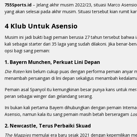
755Sports.id
–
Jelang akhir musim 2022/23, situasi Marco Asensi
yang akan selesai pada akhir musim. Situasi tersebut kian rumit ka
4 Klub Untuk Asensio
Musim ini jadi bukti bagi pemain berusia 27 tahun tersebut bahwa
kali sebagai starter dari 35 laga yang sudah dilakoni. Jika benar-b
opsi bagi sang pemain:
1. Bayern Munchen, Perkuat Lini Depan
Die Roten
kini belum cukup puas dengan performa pemain anyar m
menambah persaingan di lini depan sekaligus menambah kedalam
Pemain asal Spanyol itu kemungkinan besar punya kans untuk mera
peran sebagai winger dan gelandang serang.
Ini bukan kali pertama Bayern dihubungkan dengan pemain Internas
Asensio, namun kala itu sang pemain masih betah berseragam
Los
2. Newcastle, Terus Perbaiki Skuad
The Magpies
memulai era baru sejak 2021 dengan kepemilikan mere