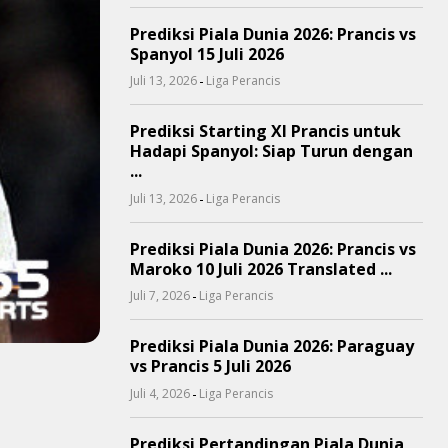
Prediksi Piala Dunia 2026: Prancis vs
Spanyol 15 Juli 2026
-
Juli 13, 2026
Liga Perancis
Prediksi Starting XI Prancis untuk
Hadapi Spanyol: Siap Turun dengan
...
-
Juli 13, 2026
Liga Perancis
Prediksi Piala Dunia 2026: Prancis vs
Maroko 10 Juli 2026 Translated ...
-
Juli 7, 2026
Liga Perancis
Prediksi Piala Dunia 2026: Paraguay
vs Prancis 5 Juli 2026
-
Juli 4, 2026
Liga Perancis
Prediksi Pertandingan Piala Dunia