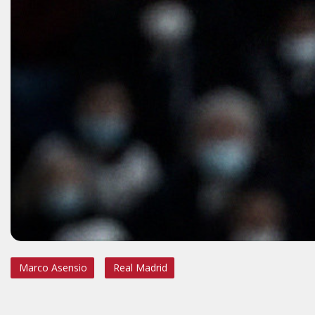
Marco Asensio
Real Madrid