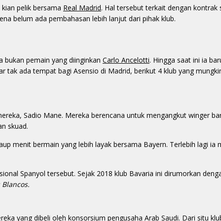
o kian pelik bersama
Real Madrid
. Hal tersebut terkait dengan kontra
rena belum ada pembahasan lebih lanjut dari pihak klub.
 ia bukan pemain yang diinginkan
Carlo Ancelotti
. Hingga saat ini ia b
enar tak ada tempat bagi Asensio di Madrid, berikut 4 klub yang mungki
ereka, Sadio Mane. Mereka berencana untuk mengangkut winger baru
an skuad.
up menit bermain yang lebih layak bersama Bayern. Terlebih lagi ia
ional Spanyol tersebut. Sejak 2018 klub Bavaria ini dirumorkan den
 Blancos.
ka yang dibeli oleh konsorsium pengusaha Arab Saudi. Dari situ klu