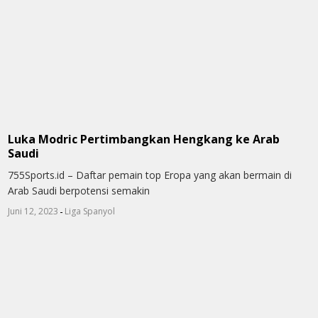
Luka Modric Pertimbangkan Hengkang ke Arab
Saudi
755Sports.id – Daftar pemain top Eropa yang akan bermain di
Arab Saudi berpotensi semakin
-
Juni 12, 2023
Liga Spanyol