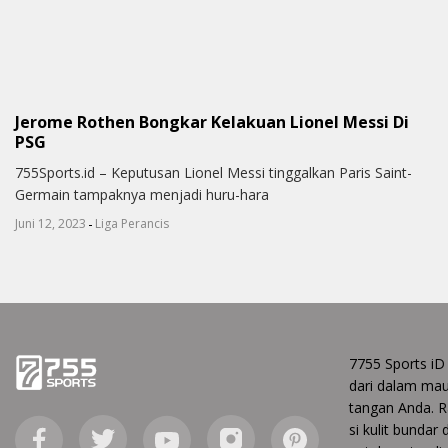
Jerome Rothen Bongkar Kelakuan Lionel Messi Di
PSG
755Sports.id – Keputusan Lionel Messi tinggalkan Paris Saint-
Germain tampaknya menjadi huru-hara
-
Juni 12, 2023
Liga Perancis
7755 Sports iD
dari dalam ma
tangan Anda. Ra
si kulit bundar