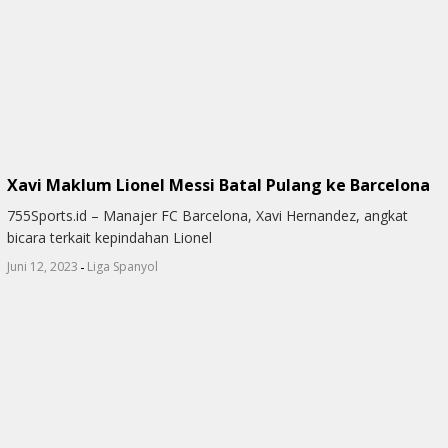
Xavi Maklum Lionel Messi Batal Pulang ke Barcelona
755Sports.id – Manajer FC Barcelona, Xavi Hernandez, angkat
bicara terkait kepindahan Lionel
-
Juni 12, 2023
Liga Spanyol