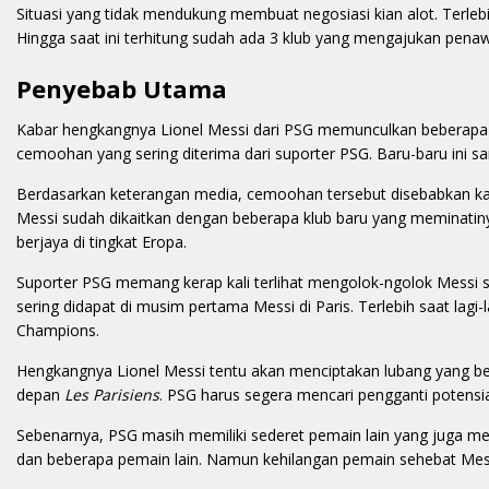
Situasi yang tidak mendukung membuat negosiasi kian alot. Terleb
Hingga saat ini terhitung sudah ada 3 klub yang mengajukan pen
Penyebab Utama
Kabar hengkangnya Lionel Messi dari PSG memunculkan beberapa sp
cemoohan yang sering diterima dari suporter PSG. Baru-baru ini s
Berdasarkan keterangan media, cemoohan tersebut disebabkan kar
Messi sudah dikaitkan dengan beberapa klub baru yang meminatin
berjaya di tingkat Eropa.
Suporter PSG memang kerap kali terlihat mengolok-ngolok Messi 
sering didapat di musim pertama Messi di Paris. Terlebih saat lagi-
Champions.
Hengkangnya Lionel Messi tentu akan menciptakan lubang yang besar
depan
Les Parisiens
. PSG harus segera mencari pengganti potensi
Sebenarnya, PSG masih memiliki sederet pemain lain yang juga me
dan beberapa pemain lain. Namun kehilangan pemain sehebat Mes