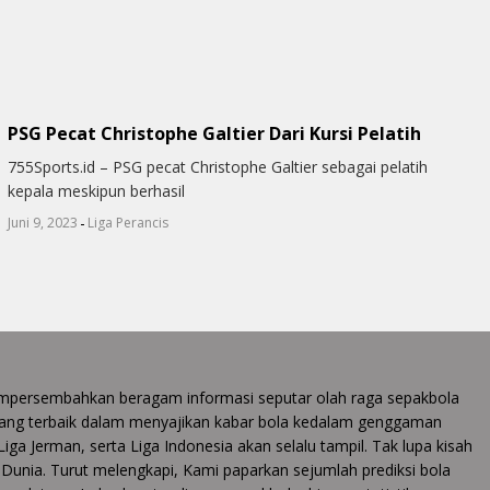
PSG Pecat Christophe Galtier Dari Kursi Pelatih
755Sports.id – PSG pecat Christophe Galtier sebagai pelatih
kepala meskipun berhasil
-
Juni 9, 2023
Liga Perancis
 mempersembahkan beragam informasi seputar olah raga sepakbola
ang terbaik dalam menyajikan kabar bola kedalam genggaman
 Liga Jerman, serta Liga Indonesia akan selalu tampil. Tak lupa kisah
la Dunia. Turut melengkapi, Kami paparkan sejumlah prediksi bola