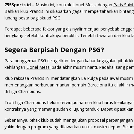
755Sports.id
– Musim ini, kontrak Lionel Messi dengan
Paris Sain
Bahkan klub Prancis ini dikabarkan gagal mempertahankan bintang 
lubang besar bagi skuad PSG.
Terdapat beberapa faktor yang disinyalir menjadi penyebab engg
hengkang setelah kontraknya berakhir. Terlebih tawaran dari klub
Segera Berpisah Dengan PSG?
Para penggemar PSG dikagetkan dengan kabar kegagalan pihak kl
kehilangan
Lionel Messi
pada akhir musim nanti. Padahal sang pema
Klub raksasa Prancis ini mendatangkan La Pulga pada awal musim 2
memenangkan perburuan mantan pemain Barcelona itu di akhir ma
di Liga Champions.
Trofi Liga Champions belum terwujud namun klub harus kehilang
kontraknya yang memang sudah di ujung tanduk. Dapat dipastikan 
Sebenarnya, pihak klub sudah mengajukan proposal perpanjangan 
yakin dengan program yang ditawarkan untuk musim depan. Belum 