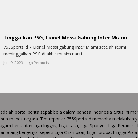
Tinggalkan PSG, Lionel Messi Gabung Inter Miami
755Sports.id – Lionel Messi gabung Inter Miami setelah resmi
meninggalkan PSG di akhir musim nanti.
-
Juni 9, 2023
Liga Perancis
 adalah portal berita sepak bola dalam bahasa Indonesia. Situs ini
upun manca negara. Tim reporter 755Sports.id mencoba melakukan y
gam berita dari Liga Inggris, Liga Italia, Liga Spanyol, Liga Perancis,
 dari ajang bergengsi seperti Liga Champion, Liga Europa, hingga Pia