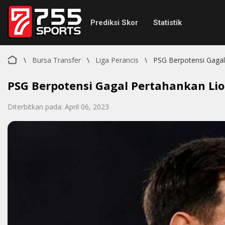
Prediksi Skor
Statistik
\
Bursa Transfer
\
Liga Perancis
\
PSG Berpotensi Gagal
PSG Berpotensi Gagal Pertahankan Lio
Diterbitkan pada: April 06, 2023