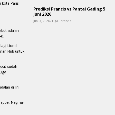
 kota Paris.
Prediksi Prancis vs Pantai Gading 5
Juni 2026
-
Juni 3, 2026
Liga Perancis
ebut adalah
/4)
.
agi Lionel
nan klub untuk
ebut sudah
Liga
alan di lini
Mbappe, Neymar