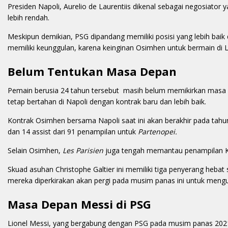
Presiden Napoli, Aurelio de Laurentiis dikenal sebagai negosiator
lebih rendah.
Meskipun demikian, PSG dipandang memiliki posisi yang lebih ba
memiliki keunggulan, karena keinginan Osimhen untuk bermain di L
Belum Tentukan Masa Depan
Pemain berusia 24 tahun tersebut masih belum memikirkan masa
tetap bertahan di Napoli dengan kontrak baru dan lebih baik.
Kontrak Osimhen bersama Napoli saat ini akan berakhir pada tahun
dan 14 assist dari 91 penampilan untuk
Partenopei.
Selain Osimhen,
Les Parisien
juga tengah memantau penampilan Kh
Skuad asuhan Christophe Galtier ini memiliki tiga penyerang hebat
mereka diperkirakan akan pergi pada musim panas ini untuk mengur
Masa Depan Messi di PSG
Lionel Messi, yang bergabung dengan PSG pada musim panas 2021, 