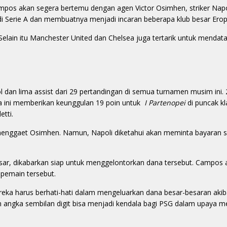
ampos akan segera bertemu dengan agen Victor Osimhen, striker Nap
di Serie A dan membuatnya menjadi incaran beberapa klub besar Erop
 Selain itu Manchester United dan Chelsea juga tertarik untuk menda
dan lima assist dari 29 pertandingan di semua turnamen musim ini. 
nya ini memberikan keunggulan 19 poin untuk
I Partenopei
di puncak k
tti.
 menggaet Osimhen. Namun, Napoli diketahui akan meminta bayaran 
esar, dikabarkan siap untuk menggelontorkan dana tersebut. Campos
emain tersebut.
ereka harus berhati-hati dalam mengeluarkan dana besar-besaran aki
ngan angka sembilan digit bisa menjadi kendala bagi PSG dalam upaya