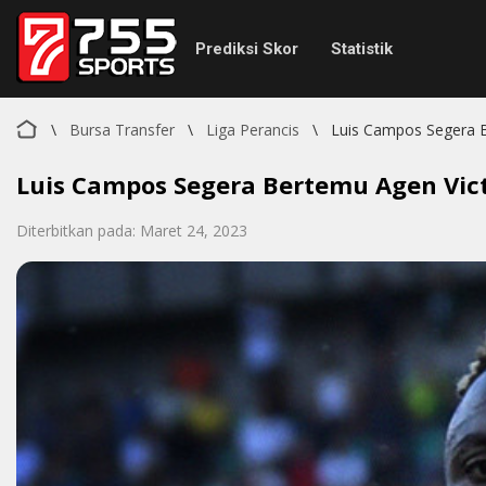
Prediksi Skor
Statistik
\
Bursa Transfer
\
Liga Perancis
\
Luis Campos Segera 
Luis Campos Segera Bertemu Agen Vic
Diterbitkan pada: Maret 24, 2023