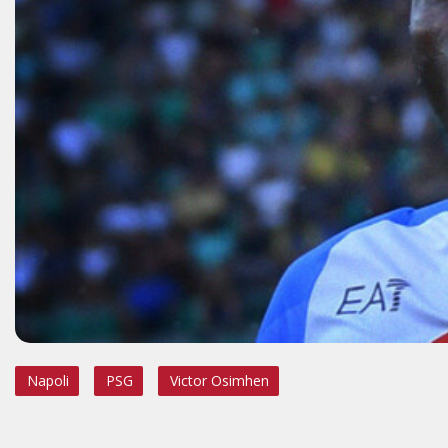
Napoli
PSG
Victor Osimhen