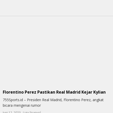
Florentino Perez Pastikan Real Madrid Kejar Kylian
755Sports.id – Presiden Real Madrid, Florentino Perez, angkat
bicara mengenai rumor
-
Juni 12, 2023
Liga Spanyol