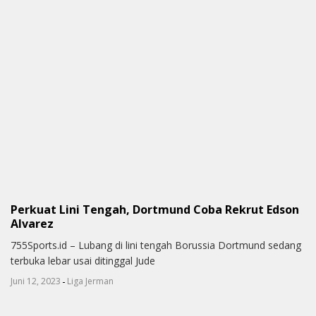
Perkuat Lini Tengah, Dortmund Coba Rekrut Edson
Alvarez
755Sports.id – Lubang di lini tengah Borussia Dortmund sedang
terbuka lebar usai ditinggal Jude
-
Juni 12, 2023
Liga Jerman