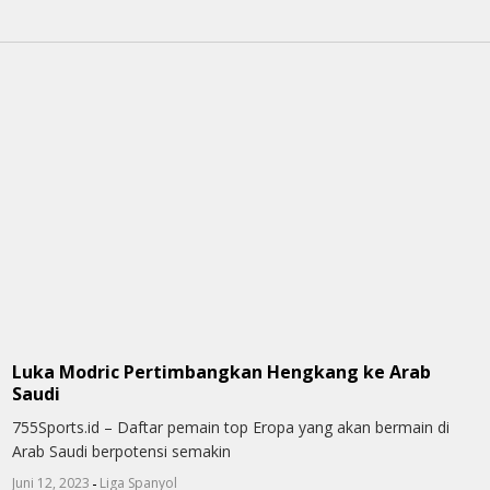
Luka Modric Pertimbangkan Hengkang ke Arab
Saudi
755Sports.id – Daftar pemain top Eropa yang akan bermain di
Arab Saudi berpotensi semakin
-
Juni 12, 2023
Liga Spanyol