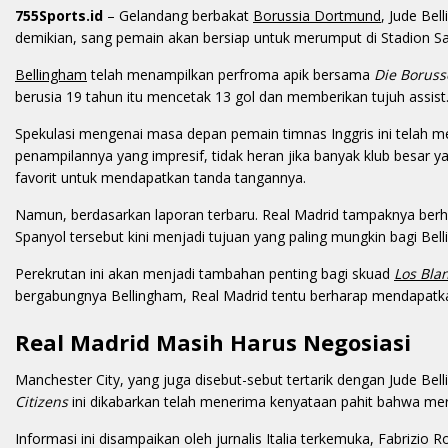
755Sports.id
– Gelandang berbakat
Borussia Dortmund
, Jude Be
demikian, sang pemain akan bersiap untuk merumput di Stadion 
Bellingham
telah menampilkan perfroma apik bersama
Die Borus
berusia 19 tahun itu mencetak 13 gol dan memberikan tujuh assist
Spekulasi mengenai masa depan pemain timnas Inggris ini telah m
penampilannya yang impresif, tidak heran jika banyak klub besar
favorit untuk mendapatkan tanda tangannya.
Namun, berdasarkan laporan terbaru. Real Madrid tampaknya ber
Spanyol tersebut kini menjadi tujuan yang paling mungkin bagi Bel
Perekrutan ini akan menjadi tambahan penting bagi skuad
Los Bla
bergabungnya Bellingham, Real Madrid tentu berharap mendapatkan
Real Madrid Masih Harus Negosiasi
Manchester City, yang juga disebut-sebut tertarik dengan Jude B
Citizens
ini dikabarkan telah menerima kenyataan pahit bahwa me
Informasi ini disampaikan oleh jurnalis Italia terkemuka, Fabr