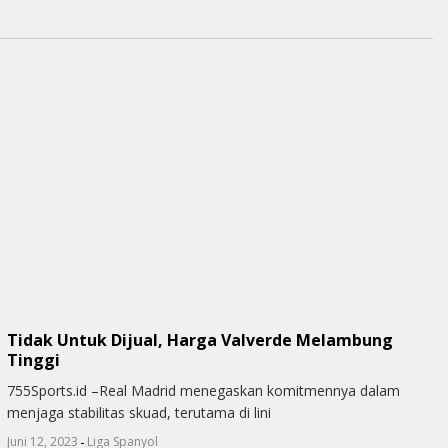
Tidak Untuk Dijual, Harga Valverde Melambung
Tinggi
755Sports.id –Real Madrid menegaskan komitmennya dalam
menjaga stabilitas skuad, terutama di lini
-
Juni 12, 2023
Liga Spanyol