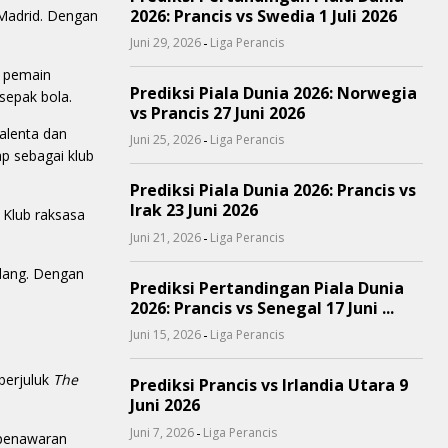
2026: Prancis vs Swedia 1 Juli 2026
 Madrid. Dengan
-
Juni 29, 2026
Liga Perancis
, pemain
Prediksi Piala Dunia 2026: Norwegia
sepak bola.
vs Prancis 27 Juni 2026
alenta dan
-
Juni 25, 2026
Liga Perancis
p sebagai klub
Prediksi Piala Dunia 2026: Prancis vs
Irak 23 Juni 2026
Klub raksasa
-
Juni 21, 2026
Liga Perancis
ndang. Dengan
Prediksi Pertandingan Piala Dunia
2026: Prancis vs Senegal 17 Juni ...
-
Juni 15, 2026
Liga Perancis
berjuluk
The
Prediksi Prancis vs Irlandia Utara 9
Juni 2026
-
Juni 7, 2026
Liga Perancis
 penawaran