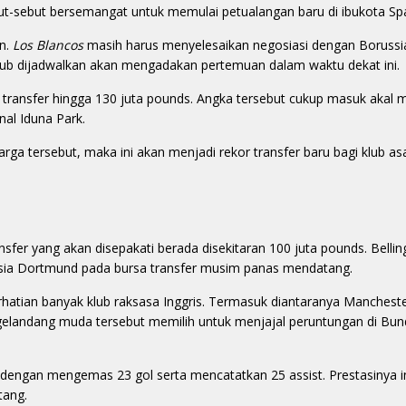
but-sebut bersemangat untuk memulai petualangan baru di ibukota Sp
n.
Los Blancos
masih harus menyelesaikan negosiasi dengan Boruss
 klub dijadwalkan akan mengadakan pertemuan dalam waktu dekat ini.
 transfer hingga 130 juta pounds. Angka tersebut cukup masuk akal 
nal Iduna Park.
ga tersebut, maka ini akan menjadi rekor transfer baru bagi klub as
nsfer yang akan disepakati berada disekitaran 100 juta pounds. Belli
ssia Dortmund pada bursa transfer musim panas mendatang.
rhatian banyak klub raksasa Inggris. Termasuk diantaranya Mancheste
elandang muda tersebut memilih untuk menjajal peruntungan di Bun
li dengan mengemas 23 gol serta mencatatkan 25 assist. Prestasinya
tang.