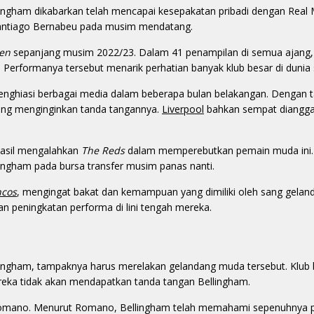
llingham dikabarkan telah mencapai kesepakatan pribadi dengan Real
Santiago Bernabeu pada musim mendatang.
sen
sepanjang musim 2022/23. Dalam 41 penampilan di semua ajang
. Performanya tersebut menarik perhatian banyak klub besar di dunia 
enghiasi berbagai media dalam beberapa bulan belakangan. Dengan t
 yang menginginkan tanda tangannya.
Liverpool
bahkan sempat diangga
hasil mengalahkan
The Reds
dalam memperebutkan pemain muda ini. 
lingham pada bursa transfer musim panas nanti.
ncos
, mengingat bakat dan kemampuan yang dimiliki oleh sang gela
 peningkatan performa di lini tengah mereka.
ellingham, tampaknya harus merelakan gelandang muda tersebut. Klub 
reka tidak akan mendapatkan tanda tangan Bellingham.
izio Romano. Menurut Romano, Bellingham telah memahami sepenuhnya