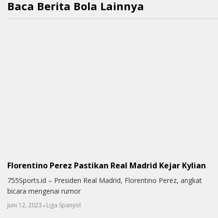
Baca Berita Bola Lainnya
Florentino Perez Pastikan Real Madrid Kejar Kylian
755Sports.id – Presiden Real Madrid, Florentino Perez, angkat
bicara mengenai rumor
-
Juni 12, 2023
Liga Spanyol