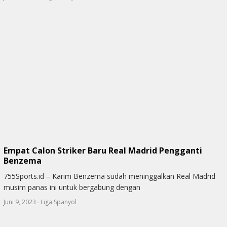
Empat Calon Striker Baru Real Madrid Pengganti
Benzema
755Sports.id – Karim Benzema sudah meninggalkan Real Madrid
musim panas ini untuk bergabung dengan
-
Juni 9, 2023
Liga Spanyol