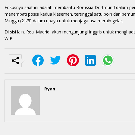
Fokusnya saat ini adalah membantu Borussia Dortmund dalam persa
menempati posisi kedua klasemen, tertinggal satu poin dari pemu
Minggu (21/5) dalam upaya untuk menjaga asa meraih gelar.
Di sisi lain, Real Madrid akan mengunjungi Inggris untuk menghada
WIB.
Ryan