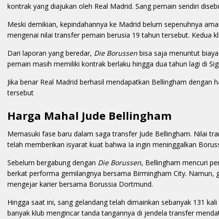
kontrak yang diajukan oleh Real Madrid. Sang pemain sendiri dise
Meski demikian, kepindahannya ke Madrid belum sepenuhnya ama
mengenai nilai transfer pemain berusia 19 tahun tersebut. Kedua
Dari laporan yang beredar,
Die Borussen
bisa saja menuntut biaya
pemain masih memiliki kontrak berlaku hingga dua tahun lagi di Sig
Jika benar Real Madrid berhasil mendapatkan Bellingham dengan har
tersebut
Harga Mahal Jude Bellingham
Memasuki fase baru dalam saga transfer Jude Bellingham. Nilai tra
telah memberikan isyarat kuat bahwa Ia ingin meninggalkan Boru
Sebelum bergabung dengan
Die Borussen
, Bellingham mencuri pe
berkat performa gemilangnya bersama Birmingham City. Namun, g
mengejar karier bersama Borussia Dortmund.
Hingga saat ini, sang gelandang telah dimainkan sebanyak 131 ka
banyak klub mengincar tanda tangannya di jendela transfer menda