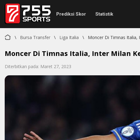
Prediksi Skor
Statistik
\
Bursa Transfer
\
Liga Italia
\
Moncer Di Timnas Italia, 
Moncer Di Timnas Italia, Inter Milan 
Diterbitkan pada: Maret 27, 2023