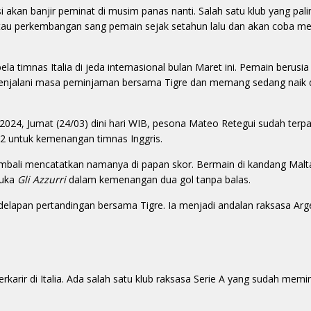
si akan banjir peminat di musim panas nanti. Salah satu klub yang pal
tau perkembangan sang pemain sejak setahun lalu dan akan coba 
a timnas Italia di jeda internasional bulan Maret ini. Pemain berusia
enjalani masa peminjaman bersama Tigre dan memang sedang naik 
o 2024, Jumat (24/03) dini hari WIB, pesona Mateo Retegui sudah terpa
2 untuk kemenangan timnas Inggris.
 kembali mencatatkan namanya di papan skor. Bermain di kandang Mal
buka
Gli Azzurri
dalam kemenangan dua gol tanpa balas.
elapan pertandingan bersama Tigre. Ia menjadi andalan raksasa Arge
arir di Italia. Ada salah satu klub raksasa Serie A yang sudah mem