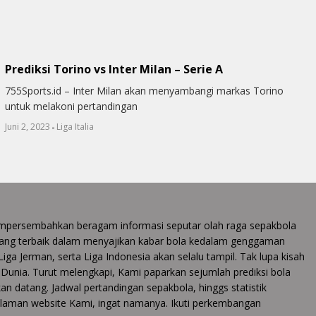
Prediksi Torino vs Inter Milan – Serie A
755Sports.id – Inter Milan akan menyambangi markas Torino
untuk melakoni pertandingan
-
Juni 2, 2023
Liga Italia
 mempersembahkan beragam informasi seputar olah raga sepakbola
ang terbaik dalam menyajikan kabar bola kedalam genggaman
 Liga Jerman, serta Liga Indonesia akan selalu tampil. Tak lupa kisah
la Dunia. Turut melengkapi, Kami paparkan sejumlah prediksi bola
an datang. Jadwal pertandingan sepakbola, hinggs statistik
halaman website Kami, ingat namanya. Ikuti perkembangan