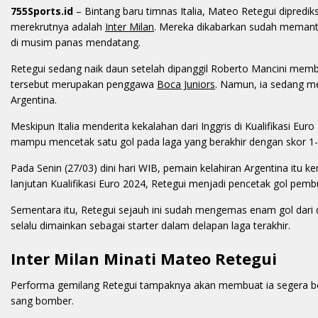
755Sports.id
– Bintang baru timnas Italia, Mateo Retegui dipredik
merekrutnya adalah
Inter Milan
. Mereka dikabarkan sudah meman
di musim panas mendatang.
Retegui sedang naik daun setelah dipanggil Roberto Mancini membel
tersebut merupakan penggawa
Boca Juniors
. Namun, ia sedang m
Argentina.
Meskipun Italia menderita kekalahan dari Inggris di Kualifikasi Eur
mampu mencetak satu gol pada laga yang berakhir dengan skor 1-
Pada Senin (27/03) dini hari WIB, pemain kelahiran Argentina itu
lanjutan Kualifikasi Euro 2024, Retegui menjadi pencetak gol pem
Sementara itu, Retegui sejauh ini sudah mengemas enam gol dari d
selalu dimainkan sebagai starter dalam delapan laga terakhir.
Inter Milan Minati Mateo Retegui
Performa gemilang Retegui tampaknya akan membuat ia segera berk
sang bomber.