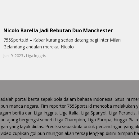
Nicolo Barella Jadi Rebutan Duo Manchester
755Sports.id – Kabar kurang sedap datang bagi Inter Milan.
Gelandang andalan mereka, Nicolo
-
Juni 9, 2023
Liga Inggris
 adalah portal berita sepak bola dalam bahasa Indonesia. Situs ini
upun manca negara. Tim reporter 755Sports.id mencoba melakukan y
gam berita dari Liga Inggris, Liga Italia, Liga Spanyol, Liga Perancis,
 dari ajang bergengsi seperti Liga Champion, Liga Europa, hingga Pia
gan yang layak diulas. Prediksi sepakbola untuk pertandingan yang ak
video cuplikan gol pun mungkin akan tersaji lengkap disini. Simpan 