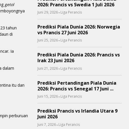
2026: Prancis vs Swedia 1 Juli 2026
ing
getol
memboyongnya
-
Juni 29, 2026
Liga Perancis
Prediksi Piala Dunia 2026: Norwegia
 23 tahun
vs Prancis 27 Juni 2026
daun di
-
Juni 25, 2026
Liga Perancis
ncar. Ia
Prediksi Piala Dunia 2026: Prancis vs
Irak 23 Juni 2026
ta dalam
-
Juni 21, 2026
Liga Perancis
Prediksi Pertandingan Piala Dunia
ntina itu dan
2026: Prancis vs Senegal 17 Juni ...
-
Juni 15, 2026
Liga Perancis
Prediksi Prancis vs Irlandia Utara 9
impin perburuan
Juni 2026
-
Juni 7, 2026
Liga Perancis