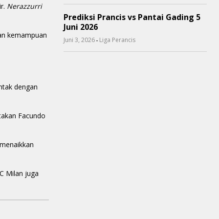
ir.
Nerazzurri
Prediksi Prancis vs Pantai Gading 5
Juni 2026
engan kemampuan
-
Juni 3, 2026
Liga Perancis
ontak dengan
rtakan Facundo
t menaikkan
C Milan juga