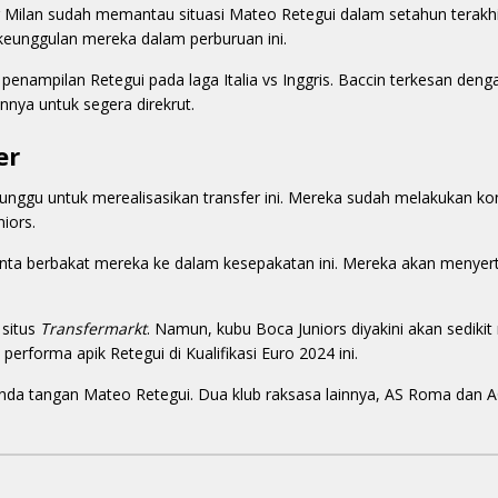
er Milan sudah memantau situasi Mateo Retegui dalam setahun terakh
 keunggulan mereka dalam perburuan ini.
penampilan Retegui pada laga Italia vs Inggris. Baccin terkesan d
nya untuk segera direkrut.
er
unggu untuk merealisasikan transfer ini. Mereka sudah melakukan k
iors.
enta berbakat mereka ke dalam kesepakatan ini. Mereka akan menye
 situs
Transfermarkt
. Namun, kubu Boca Juniors diyakini akan sediki
erforma apik Retegui di Kualifikasi Euro 2024 ini.
tanda tangan Mateo Retegui. Dua klub raksasa lainnya, AS Roma dan A