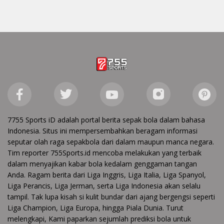
7755 Sports iD adalah portal berita sepak bola dalam bahasa
Indonesia. Situs ini mempersembahkan beragam informasi
seputar olah raga sepakbola dari dalam maupun manca negara.
Tim reporter 755Sports.id mencoba melakukan yang terbaik
dalam menyajikan kabar bola kedalam genggaman tangan
Anda. Ragam berita dari Liga Inggris, Liga Italia, Liga Spanyol,
Liga Perancis, Liga Jerman, serta Liga Indonesia akan selalu
tampil. Tak lupa kisah si kulit bundar dari ajang bergengsi seperti
Liga Champion, Liga Europa, hingga Piala Dunia. Turut
melengkapi, Kami paparkan sejumlah prediksi bola untuk