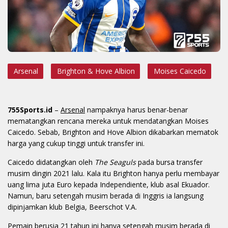
Arsenal
Brighton & Hove Albion
Moises Caicedo
755Sports.id
–
Arsenal
nampaknya harus benar-benar
mematangkan rencana mereka untuk mendatangkan Moises
Caicedo. Sebab, Brighton and Hove Albion dikabarkan mematok
harga yang cukup tinggi untuk transfer ini.
Caicedo didatangkan oleh
The Seaguls
pada bursa transfer
musim dingin 2021 lalu. Kala itu Brighton hanya perlu membayar
uang lima juta Euro kepada Independiente, klub asal Ekuador.
Namun, baru setengah musim berada di Inggris ia langsung
dipinjamkan klub Belgia, Beerschot V.A.
Pemain berusia 21 tahun ini hanya setengah musim berada di