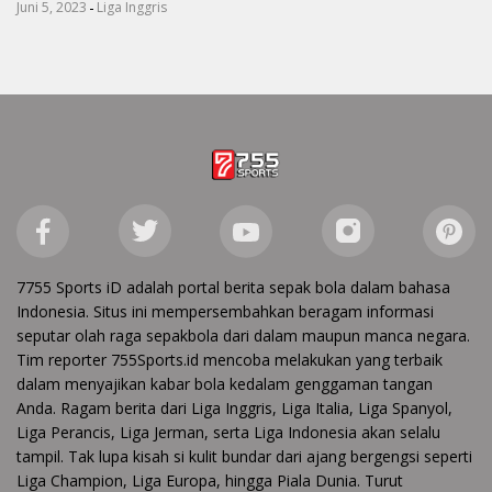
-
Juni 5, 2023
Liga Inggris
7755 Sports iD adalah portal berita sepak bola dalam bahasa
Indonesia. Situs ini mempersembahkan beragam informasi
seputar olah raga sepakbola dari dalam maupun manca negara.
Tim reporter 755Sports.id mencoba melakukan yang terbaik
dalam menyajikan kabar bola kedalam genggaman tangan
Anda. Ragam berita dari Liga Inggris, Liga Italia, Liga Spanyol,
Liga Perancis, Liga Jerman, serta Liga Indonesia akan selalu
tampil. Tak lupa kisah si kulit bundar dari ajang bergengsi seperti
Liga Champion, Liga Europa, hingga Piala Dunia. Turut