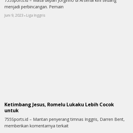
755Sports.id – Masa depan Jorginho di Arsenal kini sedang
menjadi perbincangan. Pemain
-
Juni 9, 2023
Liga Inggris
Ketimbang Jesus, Romelu Lukaku Lebih Cocok
untuk
755Sports.id – Mantan penyerang timnas Inggris, Darren Bent,
memberikan komentarnya terkait