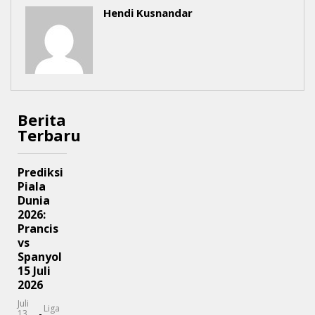
Hendi Kusnandar
Berita
Terbaru
Prediksi
Piala
Dunia
2026:
Prancis
vs
Spanyol
15 Juli
2026
Juli
Liga
-
13,