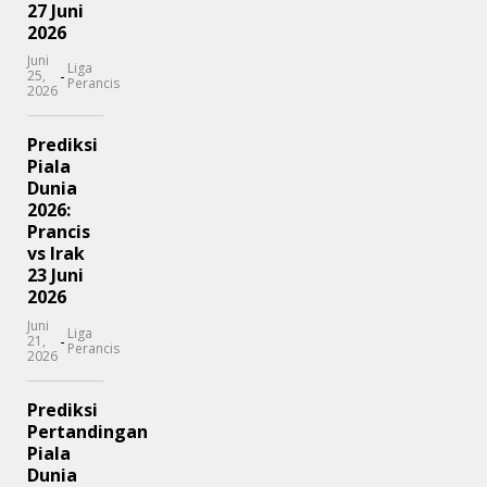
27 Juni
2026
Juni
Liga
-
25,
Perancis
2026
Prediksi
Piala
Dunia
2026:
Prancis
vs Irak
23 Juni
2026
Juni
Liga
-
21,
Perancis
2026
Prediksi
Pertandingan
Piala
Dunia