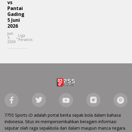
vs
Pantai
Gading
5 Juni
2026
Juni
Liga
-
3,
Perancis
2026
7755 Sports iD adalah portal berita sepak bola dalam bahasa
Indonesia. Situs ini mempersembahkan beragam informasi
seputar olah raga sepakbola dari dalam maupun manca negara.