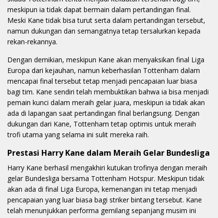
meskipun ia tidak dapat bermain dalam pertandingan final.
Meski Kane tidak bisa turut serta dalam pertandingan tersebut,
namun dukungan dan semangatnya tetap tersalurkan kepada
rekan-rekannya.
Dengan demikian, meskipun Kane akan menyaksikan final Liga
Europa dari kejauhan, namun keberhasilan Tottenham dalam
mencapai final tersebut tetap menjadi pencapaian luar biasa
bagi tim. Kane sendiri telah membuktikan bahwa ia bisa menjadi
pemain kunci dalam meraih gelar juara, meskipun ia tidak akan
ada di lapangan saat pertandingan final berlangsung. Dengan
dukungan dari Kane, Tottenham tetap optimis untuk meraih
trofi utama yang selama ini sulit mereka raih.
Prestasi Harry Kane dalam Meraih Gelar Bundesliga
Harry Kane berhasil mengakhiri kutukan trofinya dengan meraih
gelar Bundesliga bersama Tottenham Hotspur. Meskipun tidak
akan ada di final Liga Europa, kemenangan ini tetap menjadi
pencapaian yang luar biasa bagi striker bintang tersebut. Kane
telah menunjukkan performa gemilang sepanjang musim ini