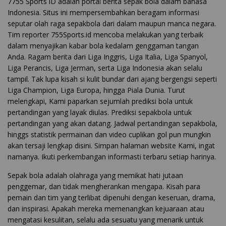
7755 Sports iD adalah portal berita sepak bola dalam bahasa
Indonesia. Situs ini mempersembahkan beragam informasi
seputar olah raga sepakbola dari dalam maupun manca negara.
Tim reporter 755Sports.id mencoba melakukan yang terbaik
dalam menyajikan kabar bola kedalam genggaman tangan
Anda. Ragam berita dari Liga Inggris, Liga Italia, Liga Spanyol,
Liga Perancis, Liga Jerman, serta Liga Indonesia akan selalu
tampil. Tak lupa kisah si kulit bundar dari ajang bergengsi seperti
Liga Champion, Liga Europa, hingga Piala Dunia. Turut
melengkapi, Kami paparkan sejumlah prediksi bola untuk
pertandingan yang layak diulas. Prediksi sepakbola untuk
pertandingan yang akan datang. Jadwal pertandingan sepakbola,
hinggs statistik permainan dan video cuplikan gol pun mungkin
akan tersaji lengkap disini. Simpan halaman website Kami, ingat
namanya. Ikuti perkembangan informasti terbaru setiap harinya.
Sepak bola adalah olahraga yang memikat hati jutaan
penggemar, dan tidak mengherankan mengapa. Kisah para
pemain dan tim yang terlibat dipenuhi dengan keseruan, drama,
dan inspirasi. Apakah mereka memenangkan kejuaraan atau
mengatasi kesulitan, selalu ada sesuatu yang menarik untuk