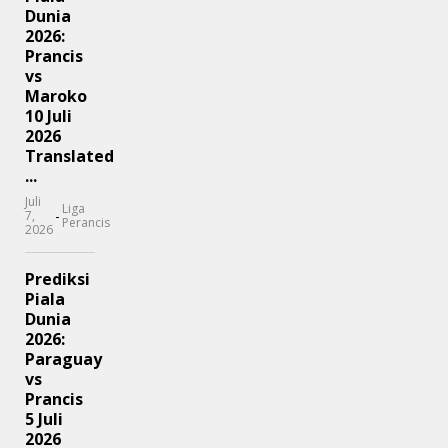
Dunia
2026:
Prancis
vs
Maroko
10 Juli
2026
Translated
...
Juli
Liga
-
7,
Perancis
2026
Prediksi
Piala
Dunia
2026:
Paraguay
vs
Prancis
5 Juli
2026