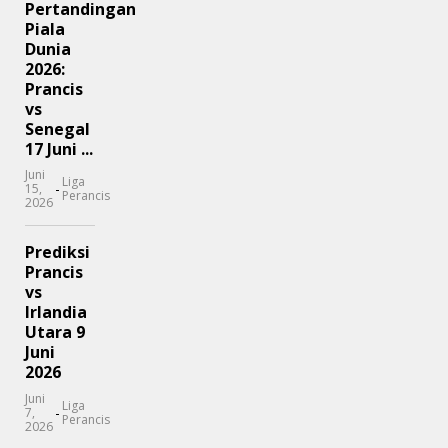
Pertandingan
Piala
Dunia
2026:
Prancis
vs
Senegal
17 Juni ...
Juni
Liga
-
15,
Perancis
2026
Prediksi
Prancis
vs
Irlandia
Utara 9
Juni
2026
Juni
Liga
-
7,
Perancis
2026