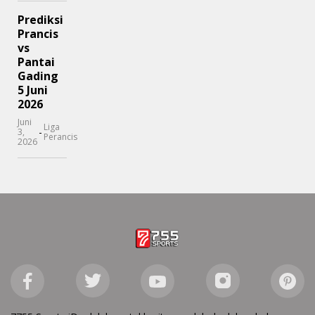
Prediksi
Prancis
vs
Pantai
Gading
5 Juni
2026
Juni
Liga
-
3,
Perancis
2026