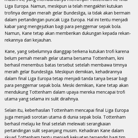
Liga Europa. Namun, meskipun ia telah mengakhiri kutukan
trofinya dengan meraih gelar Bundesliga, ia tidak akan bermain
dalam pertandingan puncak Liga Europa. Hal ini tentu menjadi
kabar yang mengejutkan bagi para penggemar sepak bola.
Namun, Kane tetap akan memberikan dukungan kepada rekan-
rekannya dari kejauhan.
Kane, yang sebelumnya dianggap terkena kutukan trofi karena
belum pernah meraih gelar utama bersama Tottenham, kini
berhasil menembus batas tersebut setelah membawa timnya
meraih gelar Bundesliga. Meskipun demikian, kehadirannya
dalam final Liga Europa tetap menjadi tanda tanya besar bagi
para penggemar sepak bola. Meski demikian, Kane tetap akan
mendukung Tottenham dalam upaya mereka mencapai trofi
utama yang selama ini sulit diraihnya.
Selain itu, keberhasilan Tottenham mencapai final Liga Europa
juga menjadi sorotan utama di dunia sepak bola. Tottenham
berhasil melaju ke final setelah melewati serangkaian
pertandingan sulit sepanjang musim. Kehadiran Kane dalam
skuad Tottenham tentu menjadi kekuatan tersendiri bagi tim,