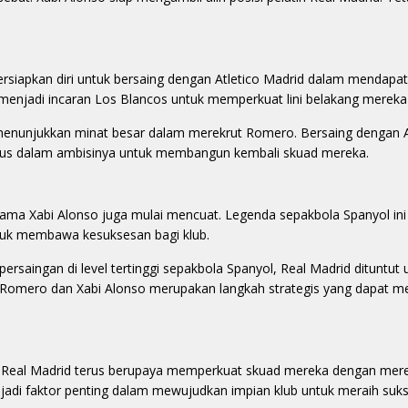
rsiapkan diri untuk bersaing dengan Atletico Madrid dalam mendapa
menjadi incaran Los Blancos untuk memperkuat lini belakang mereka 
 menunjukkan minat besar dalam merekrut Romero. Bersaing dengan A
rius dalam ambisinya untuk membangun kembali skuad mereka.
 nama Xabi Alonso juga mulai mencuat. Legenda sepakbola Spanyol ini
k membawa kesuksesan bagi klub.
rsaingan di level tertinggi sepakbola Spanyol, Real Madrid dituntu
n Romero dan Xabi Alonso merupakan langkah strategis yang dapat 
ra, Real Madrid terus berupaya memperkuat skuad mereka dengan mer
adi faktor penting dalam mewujudkan impian klub untuk meraih sukse