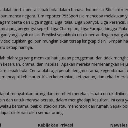
 adalah portal berita sepak bola dalam bahasa Indonesia. Situs ini
upun manca negara. Tim reporter 755Sports.id mencoba melakukan y
gam berita dari Liga Inggris, Liga Italia, Liga Spanyol, Liga Perancis,
 dari ajang bergengsi seperti Liga Champion, Liga Europa, hingga Pia
gan yang layak diulas. Prediksi sepakbola untuk pertandingan yang ak
video cuplikan gol pun mungkin akan tersaji lengkap disini. Simpan 
aru setiap harinya.
lah olahraga yang memikat hati jutaan penggemar, dan tidak menghe
n keseruan, drama, dan inspirasi. Apakah mereka memenangkan kejua
dalam sepak bola. Cerita olahraga penuh dengan drama, kegembiraan, 
k mencapai kebesaran. Kisah keberanian, ketahanan, dan tekad merek
i dapat menyatukan orang dan memberi mereka sesuatu untuk dihibu
ain dan untuk merasa bersatu dalam menghadapi kesulitan. Ini cara 
aktu bersama, baik di stadion atau menonton dari rumah. Sepak bola
apat dinikmati oleh semua orang.
i
Kebijakan Privasi
Newslet