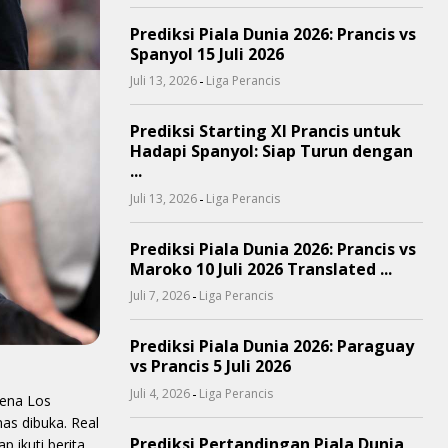
Prediksi Piala Dunia 2026: Prancis vs
Spanyol 15 Juli 2026
-
Juli 13, 2026
Liga Perancis
Prediksi Starting XI Prancis untuk
Hadapi Spanyol: Siap Turun dengan
...
-
Juli 13, 2026
Liga Perancis
Prediksi Piala Dunia 2026: Prancis vs
Maroko 10 Juli 2026 Translated ...
-
Juli 7, 2026
Liga Perancis
Prediksi Piala Dunia 2026: Paraguay
vs Prancis 5 Juli 2026
-
Juli 4, 2026
Liga Perancis
rena Los
as dibuka. Real
Prediksi Pertandingan Piala Dunia
p ikuti berita