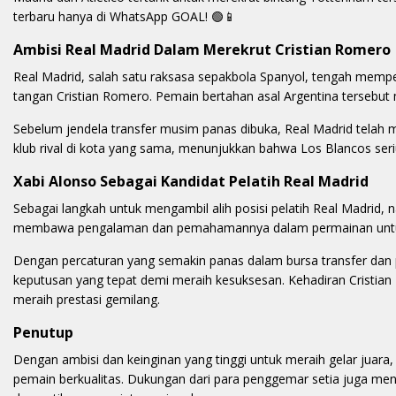
terbaru hanya di WhatsApp GOAL! 🟢📱
Ambisi Real Madrid Dalam Merekrut Cristian Romero
Real Madrid, salah satu raksasa sepakbola Spanyol, tengah mempe
tangan Cristian Romero. Pemain bertahan asal Argentina tersebut 
Sebelum jendela transfer musim panas dibuka, Real Madrid telah
klub rival di kota yang sama, menunjukkan bahwa Los Blancos se
Xabi Alonso Sebagai Kandidat Pelatih Real Madrid
Sebagai langkah untuk mengambil alih posisi pelatih Real Madrid,
membawa pengalaman dan pemahamannya dalam permainan untu
Dengan percaturan yang semakin panas dalam bursa transfer dan pe
keputusan yang tepat demi meraih kesuksesan. Kehadiran Cristia
meraih prestasi gemilang.
Penutup
Dengan ambisi dan keinginan yang tinggi untuk meraih gelar jua
pemain berkualitas. Dukungan dari para penggemar setia juga menj