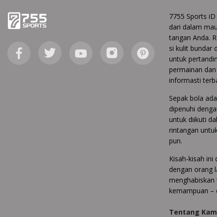
7755 Sports iD
dari dalam ma
tangan Anda. Ra
si kulit bundar
untuk pertandin
permainan dan 
informasti terb
Sepak bola ada
dipenuhi denga
untuk diikuti 
rintangan untu
pun.
Kisah-kisah in
dengan orang l
menghabiskan w
kemampuan – d
Tentang Kam