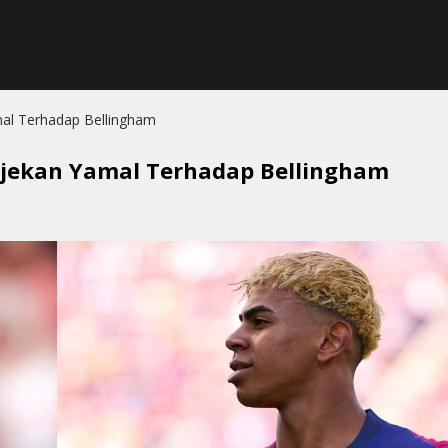
al Terhadap Bellingham
jekan Yamal Terhadap Bellingham