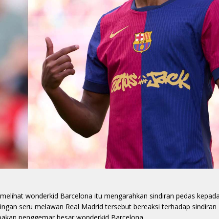
elihat wonderkid Barcelona itu mengarahkan sindiran pedas kepada
ingan seru melawan Real Madrid tersebut bereaksi terhadap sindiran 
rupakan penggemar besar wonderkid Barcelona.