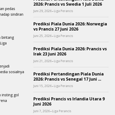
2026: Prancis vs Swedia 1 Juli 2026
ran pedas
-
Juni 29, 2026
Liga Perancis
hadap sindiran
Prediksi Piala Dunia 2026: Norwegia
vs Prancis 27 Juni 2026
-
Juni 25, 2026
Liga Perancis
 bintang
Liga
Prediksi Piala Dunia 2026: Prancis vs
Irak 23 Juni 2026
-
Juni 21, 2026
Liga Perancis
enjadi
edia sosialnya
Prediksi Pertandingan Piala Dunia
2026: Prancis vs Senegal 17 Juni ...
-
Juni 15, 2026
Liga Perancis
insting gol
Prediksi Prancis vs Irlandia Utara 9
arena
Juni 2026
-
Juni 7, 2026
Liga Perancis