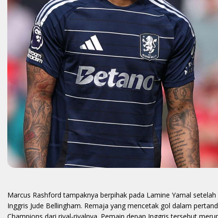
Marcus Rashford tampaknya berpihak pada Lamine Yamal setelah m
Inggris Jude Bellingham. Remaja yang mencetak gol dalam pertand
Champions dari rival-rivalnya. Pemain depan Inggris tersebut me