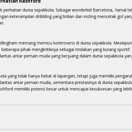
rhatian Rashford
 perhatian dunia sepakbola. Sebagai wonderkid Barcelona, Yamal te
n keterampilan dribbling yang brilian dan insting mencetak gol ya
an.
Bellingham memang memicu kontroversi di dunia sepakbola. Meskipu
in, beberapa pihak mengkritiknya sebagai tindakan yang kurang sportif
ritas antar pemain muda yang berjuang dalam dunia sepakbola yang
 yang tidak hanya hebat di lapangan, tetapi juga memiliki pengaruh p
ritas antar pemain muda, sementara prestasinya di dunia sepakbola
hford memiliki potensi besar untuk mencapai kesuksesan yang lebih b