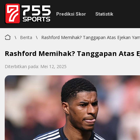
Prediksi Skor
Statistik
\
Berita
\
Rashford Memihak? Tanggapan Atas Ejekan Yam
Rashford Memihak? Tanggapan Atas E
Diterbitkan pada: Mei 12, 2025