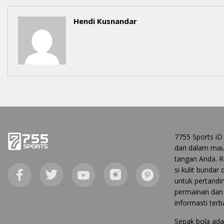
Hendi Kusnandar
7755 Sports iD
dari dalam ma
tangan Anda. Ra
si kulit bundar
untuk pertandin
permainan dan 
informasti terb
Sepak bola ada