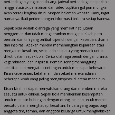
pertandingan yang akan datang. Jadwal pertandingan sepakbola,
hinggs statistik permainan dan video cuplikan gol pun mungkin
akan tersaji lengkap disini. Simpan halaman website Kami, ingat
namanya. Ikuti perkembangan informasti terbaru setiap harinya.
Sepak bola adalah olahraga yang memikat hati jutaan
penggemar, dan tidak mengherankan mengapa. Kisah para
pemain dan tim yang terlibat dipenuhi dengan keseruan, drama,
dan inspirasi. Apakah mereka memenangkan kejuaraan atau
mengatasi kesulitan, selalu ada sesuatu yang menarik untuk
diikuti dalam sepak bola. Cerita olahraga penuh dengan drama,
kegembiraan, dan inspirasi. Pemain sering menanggung
kesulitan dan mengatasi rintangan untuk mencapai kebesaran.
Kisah keberanian, ketahanan, dan tekad mereka adalah
beberapa kisah yang paling menginspirasi di arena mana pun.
Kisah-kisah ini dapat menyatukan orang dan memberi mereka
sesuatu untuk dihibur. Sepak bola memberikan kesempatan
untuk menjalin hubungan dengan orang lain dan untuk merasa
bersatu dalam menghadapi kesulitan. Ini cara yang bagus bagi
anggota tim, teman, dan anggota keluarga untuk menghabiskan