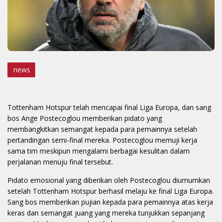
news
Tottenham Hotspur telah mencapai final Liga Europa, dan sang
bos Ange Postecoglou memberikan pidato yang
membangkitkan semangat kepada para pemainnya setelah
pertandingan semi-final mereka. Postecoglou memuji kerja
sama tim meskipun mengalami berbagai kesulitan dalam
perjalanan menuju final tersebut.
Pidato emosional yang diberikan oleh Postecoglou diumumkan
setelah Tottenham Hotspur berhasil melaju ke final Liga Europa.
Sang bos memberikan pujian kepada para pemainnya atas kerja
keras dan semangat juang yang mereka tunjukkan sepanjang