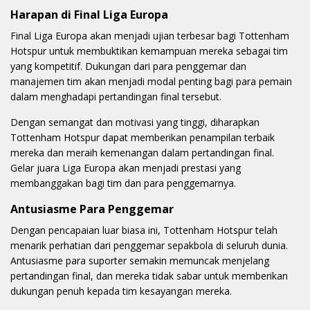
Harapan di Final Liga Europa
Final Liga Europa akan menjadi ujian terbesar bagi Tottenham
Hotspur untuk membuktikan kemampuan mereka sebagai tim
yang kompetitif. Dukungan dari para penggemar dan
manajemen tim akan menjadi modal penting bagi para pemain
dalam menghadapi pertandingan final tersebut.
Dengan semangat dan motivasi yang tinggi, diharapkan
Tottenham Hotspur dapat memberikan penampilan terbaik
mereka dan meraih kemenangan dalam pertandingan final.
Gelar juara Liga Europa akan menjadi prestasi yang
membanggakan bagi tim dan para penggemarnya.
Antusiasme Para Penggemar
Dengan pencapaian luar biasa ini, Tottenham Hotspur telah
menarik perhatian dari penggemar sepakbola di seluruh dunia.
Antusiasme para suporter semakin memuncak menjelang
pertandingan final, dan mereka tidak sabar untuk memberikan
dukungan penuh kepada tim kesayangan mereka.