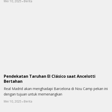
-
Mei 10, 2025
Berita
Pendekatan Taruhan El Clásico saat Ancelotti
Bertahan
Real Madrid akan menghadapi Barcelona di Nou Camp pekan ini
dengan tujuan untuk memenangkan
-
Mei 10, 2025
Berita