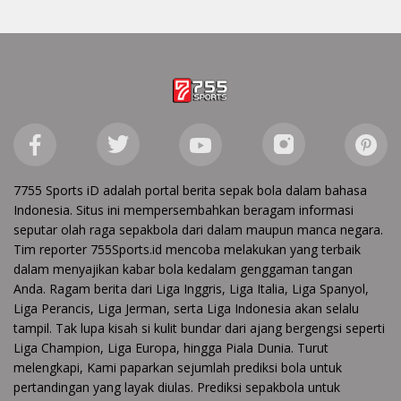
7755 Sports iD adalah portal berita sepak bola dalam bahasa
Indonesia. Situs ini mempersembahkan beragam informasi
seputar olah raga sepakbola dari dalam maupun manca negara.
Tim reporter 755Sports.id mencoba melakukan yang terbaik
dalam menyajikan kabar bola kedalam genggaman tangan
Anda. Ragam berita dari Liga Inggris, Liga Italia, Liga Spanyol,
Liga Perancis, Liga Jerman, serta Liga Indonesia akan selalu
tampil. Tak lupa kisah si kulit bundar dari ajang bergengsi seperti
Liga Champion, Liga Europa, hingga Piala Dunia. Turut
melengkapi, Kami paparkan sejumlah prediksi bola untuk
pertandingan yang layak diulas. Prediksi sepakbola untuk