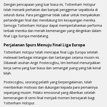
Dengan pencapaian yang luar biasa ini, Tottenham Hotspur
telah menarik perhatian dari banyak penggemar sepakbola di
seluruh dunia. Para penggemar tidak sabar untuk menyaksikan
pertandingan final dan mendukung tim kesayangan mereka.
Semoga Tottenham Hotspur dapat mempertahankan performa
terbaik mereka dan meraih kemenangan yang diinginkan dalam
final Liga Europa mendatang.
Perjalanan Spurs Menuju Final Liga Europa
Tottenham Hotspur telah mencapai final Liga Europa setelah
melewati berbagai rintangan dan tantangan selama musim ini.
Dibawah asuhan Ange Postecoglou, tim berhasil menunjukkan
kerja sama yang luar biasa dan semangat juang yang tak kenal
lelah.
Postecoglou, seorang pelatih yang berpengalaman, telah
memberikan motivasi dan dukungan kepada para pemainnya
sepanjang musim. Pidato emosional yang diberikan setelah
kemenangan di semi-final menjadi momen bersejarah bagi
Tottenham Hotspur.