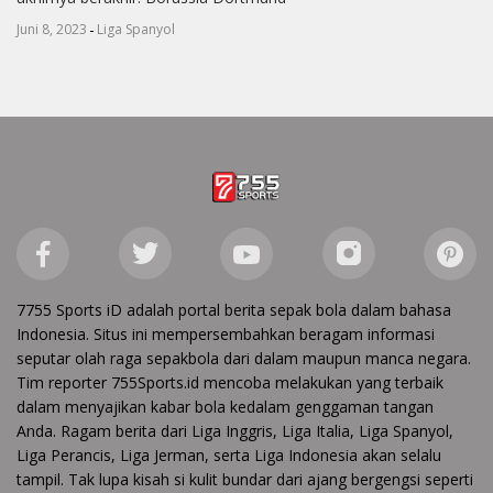
-
Juni 8, 2023
Liga Spanyol
7755 Sports iD adalah portal berita sepak bola dalam bahasa
Indonesia. Situs ini mempersembahkan beragam informasi
seputar olah raga sepakbola dari dalam maupun manca negara.
Tim reporter 755Sports.id mencoba melakukan yang terbaik
dalam menyajikan kabar bola kedalam genggaman tangan
Anda. Ragam berita dari Liga Inggris, Liga Italia, Liga Spanyol,
Liga Perancis, Liga Jerman, serta Liga Indonesia akan selalu
tampil. Tak lupa kisah si kulit bundar dari ajang bergengsi seperti