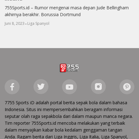
755Sports.id – Rumor mengenai masa depan Jude Bellingham
akhirnya berakhir. Borussia Dortmund
-
Juni 8, 2023
Liga Spanyol
7755 Sports iD adalah portal berita sepak bola dalam bahasa
Indonesia. Situs ini mempersembahkan beragam informasi
seputar olah raga sepakbola dari dalam maupun manca negara.
Tim reporter 755Sports.id mencoba melakukan yang terbaik
dalam menyajikan kabar bola kedalam genggaman tangan
Anda. Ragam berita dari Liga Inggris, Liga Italia, Liga Spanyol,