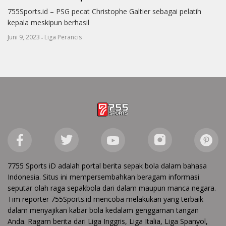
755Sports.id – PSG pecat Christophe Galtier sebagai pelatih
kepala meskipun berhasil
-
Juni 9, 2023
Liga Perancis
7755 Sports iD adalah portal berita sepak bola dalam bahasa
Indonesia. Situs ini mempersembahkan beragam informasi
seputar olah raga sepakbola dari dalam maupun manca negara.
Tim reporter 755Sports.id mencoba melakukan yang terbaik
dalam menyajikan kabar bola kedalam genggaman tangan
Anda. Ragam berita dari Liga Inggris, Liga Italia, Liga Spanyol,