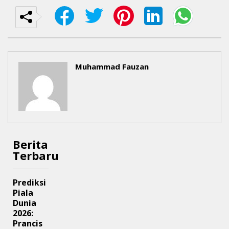
Muhammad Fauzan
Berita
Terbaru
Prediksi
Piala
Dunia
2026:
Prancis