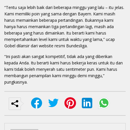
“Tentu saja lebih baik dari beberapa minggu yang lalu – itu jelas.
Kami memiliki poin yang sama dengan Bayern. Kami masih
harus memainkan beberapa pertandingan. Bukannya kami
hanya harus memainkan tiga pertandingan lagi, masih ada
beberapa yang harus dimainkan. Itu berarti kami harus
mempertahankan level kami untuk waktu yang lama,” ucap
Gobel dilansir dari website resmi Bundesliga.
“Ini pasti akan sangat kompetitif, tidak ada yang diberikan
kepada Anda. Itu berarti kami harus bekerja keras untuk itu dan
kami tidak boleh menyerah satu sentimeter pun. Kami harus
membangun penampilan kami minggu demi minggu,”
pungkasnya.