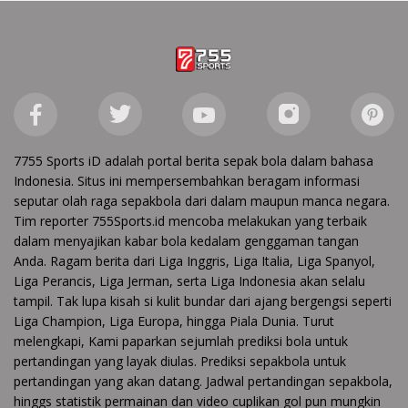
7755 Sports iD adalah portal berita sepak bola dalam bahasa
Indonesia. Situs ini mempersembahkan beragam informasi
seputar olah raga sepakbola dari dalam maupun manca negara.
Tim reporter 755Sports.id mencoba melakukan yang terbaik
dalam menyajikan kabar bola kedalam genggaman tangan
Anda. Ragam berita dari Liga Inggris, Liga Italia, Liga Spanyol,
Liga Perancis, Liga Jerman, serta Liga Indonesia akan selalu
tampil. Tak lupa kisah si kulit bundar dari ajang bergengsi seperti
Liga Champion, Liga Europa, hingga Piala Dunia. Turut
melengkapi, Kami paparkan sejumlah prediksi bola untuk
pertandingan yang layak diulas. Prediksi sepakbola untuk
pertandingan yang akan datang. Jadwal pertandingan sepakbola,
hinggs statistik permainan dan video cuplikan gol pun mungkin