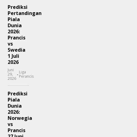
Prediksi
Pertandingan
Piala
Dunia
2026:
Prancis
vs
Swedia
1 Juli
2026
Juni
Liga
-
29,
Perancis
2026
Prediksi
Piala
Dunia
2026:
Norwegia
vs
Prancis
27 Juni