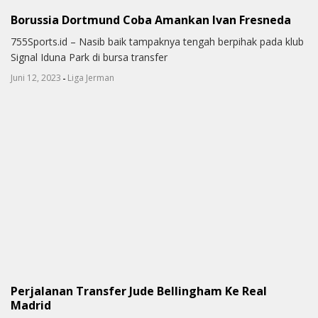
Borussia Dortmund Coba Amankan Ivan Fresneda
755Sports.id – Nasib baik tampaknya tengah berpihak pada klub
Signal Iduna Park di bursa transfer
-
Juni 12, 2023
Liga Jerman
Perjalanan Transfer Jude Bellingham Ke Real
Madrid